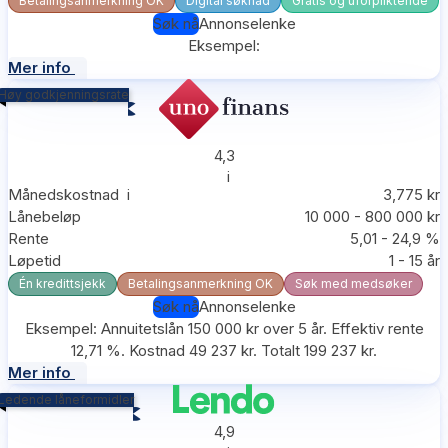
Betalingsanmerkning OK
Digital søknad
Gratis og uforpliktende
Søk nå
Annonselenke
Eksempel:
Mer info
Høy godkjenningsrate
4,3
i
Månedskostnad
i
3,775 kr
Lånebeløp
10 000 - 800 000 kr
Rente
5,01 - 24,9 %
Løpetid
1 - 15 år
Én kredittsjekk
Betalingsanmerkning OK
Søk med medsøker
Søk nå
Annonselenke
Eksempel: Annuitetslån 150 000 kr over 5 år. Effektiv rente
12,71 %. Kostnad 49 237 kr. Totalt 199 237 kr.
Mer info
Ledende låneformidler
4,9