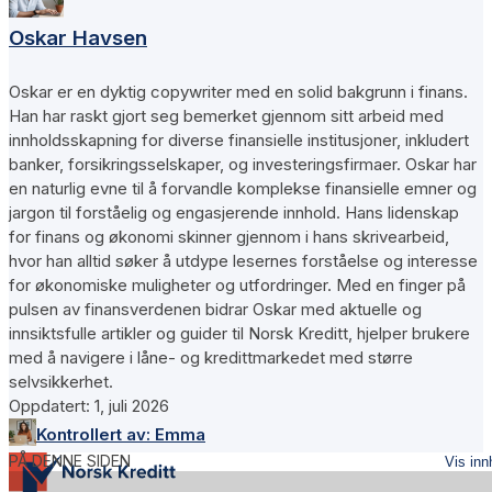
Oskar Havsen
Oskar er en dyktig copywriter med en solid bakgrunn i finans.
Han har raskt gjort seg bemerket gjennom sitt arbeid med
innholdsskapning for diverse finansielle institusjoner, inkludert
banker, forsikringsselskaper, og investeringsfirmaer. Oskar har
en naturlig evne til å forvandle komplekse finansielle emner og
jargon til forståelig og engasjerende innhold. Hans lidenskap
for finans og økonomi skinner gjennom i hans skrivearbeid,
hvor han alltid søker å utdype lesernes forståelse og interesse
for økonomiske muligheter og utfordringer. Med en finger på
pulsen av finansverdenen bidrar Oskar med aktuelle og
innsiktsfulle artikler og guider til Norsk Kreditt, hjelper brukere
med å navigere i låne- og kredittmarkedet med større
selvsikkerhet.
Oppdatert:
1, juli 2026
Kontrollert av:
Emma
PÅ DENNE SIDEN
Vis inn