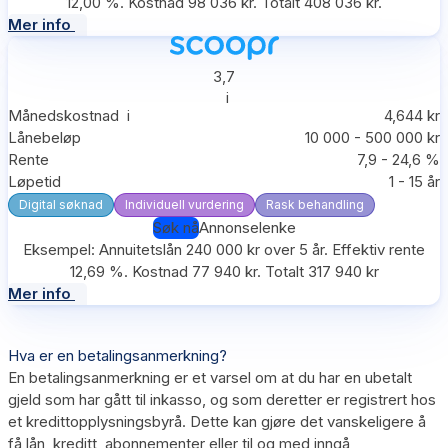
12,00 %. Kostnad 98 036 kr. Totalt 408 036 kr.
Mer info
3,7
i
Månedskostnad
i
4,644 kr
Lånebeløp
10 000 - 500 000 kr
Rente
7,9 - 24,6 %
Løpetid
1 - 15 år
Digital søknad
Individuell vurdering
Rask behandling
Søk nå
Annonselenke
Eksempel: Annuitetslån 240 000 kr over 5 år. Effektiv rente
12,69 %. Kostnad 77 940 kr. Totalt 317 940 kr
Mer info
Hva er en betalingsanmerkning?
En betalingsanmerkning er et varsel om at du har en ubetalt
gjeld som har gått til inkasso, og som deretter er registrert hos
et kredittopplysningsbyrå. Dette kan gjøre det vanskeligere å
få lån, kreditt, abonnementer eller til og med inngå