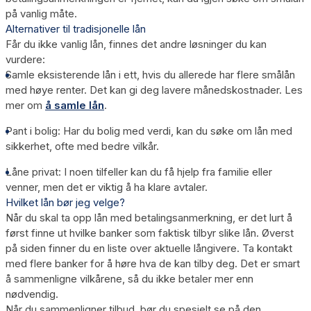
på vanlig måte.
Alternativer til tradisjonelle lån
Får du ikke vanlig lån, finnes det andre løsninger du kan
vurdere:
Samle eksisterende lån
i ett, hvis du allerede har flere smålån
med høye renter. Det kan gi deg lavere månedskostnader. Les
mer om
å samle lån
.
Pant i bolig:
Har du bolig med verdi, kan du søke om lån med
sikkerhet, ofte med bedre vilkår.
Låne privat:
I noen tilfeller kan du få hjelp fra familie eller
venner, men det er viktig å ha klare avtaler.
Hvilket lån bør jeg velge?
Når du skal ta opp lån med betalingsanmerkning, er det lurt å
først finne ut hvilke banker som faktisk tilbyr slike lån. Øverst
på siden finner du en liste over aktuelle långivere. Ta kontakt
med flere banker for å høre hva de kan tilby deg. Det er smart
å sammenligne vilkårene, så du ikke betaler mer enn
nødvendig.
Når du sammenligner tilbud, bør du spesielt se på den