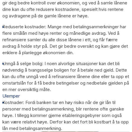
gir deg bedre kontroll over økonomien, og ved å samle lånene
dine kan du ofte redusere kostnadene, spesielt hvis rentene
og avdragene på de gamle lånene er høye.
Reduserte kostnader:
Mange med betalingsanmerkninger har
flere smålån med høye renter og månedlige avdrag. Ved å
refinansiere samler du alle disse lånene i ett, og får færre
avdrag å holde styr på. Det gir bedre oversikt og kan gjøre det
enklere å planlegge økonomien din.
Unngå å selge bolig:
I noen alvorlige situasjoner kan det bli
nødvendig å tvangsselge boligen for å betale ned gjeld. Dette
kan du ofte unngå ved å refinansiere lånene dine eller ta opp et
omstartslån for å få bedre betingelser og nedbetale gjelden på
en mer oversiktlig måte.
Ulemper
Kostnader:
Fordi banken tar en høy risiko når de gir lån til
personer med betalingsanmerkning, blir rentene ofte ganske
høye. I tillegg kommer gjerne etableringsgebyrer som også
kan være relativt høye. Derfor kan det fort bli kostbart å ta opp
lån med betalingsanmerkning.