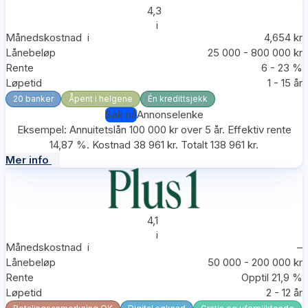
4,3
i
Månedskostnad
i
4,654 kr
Lånebeløp
25 000 - 800 000 kr
Rente
6 - 23 %
Løpetid
1 - 15 år
20 banker
Åpent i helgene
Én kredittsjekk
Søk nå
Annonselenke
Eksempel: Annuitetslån 100 000 kr over 5 år. Effektiv rente
14,87 %. Kostnad 38 961 kr. Totalt 138 961 kr.
Mer info
4,1
i
Månedskostnad
i
–
Lånebeløp
50 000 - 200 000 kr
Rente
Opptil 21,9 %
Løpetid
2 - 12 år