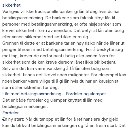
sikkerhet
Vanligvis vil ikke tradisjonelle banker gi lån til deg hvis du har
betalingsanmerkning. De bankene som faktisk tilbyr lån til
personer med betalingsanmerkning, er ofte nisjebanker som
krever sikkerhet i form av eiendom. Det betyr at lån uten bolig
eller annen sikkerhet stort sett ikke er mulig.
Grunnen til dette er at bankene tar en høy risiko når de låner ut
penger til noen med betalingsanmerkning. For å beskytte seg
mot tap, krever de derfor pant i bolig eller annen form for
sikkerhet som de kan kreve dersom lånet ikke blir betjent.
Selv om det kan være vanskelig å få lån uten bolig som
sikkerhet, finnes det likevel noen muligheter. For eksempel kan
noen banker være villige til å gi lån hvis du har en kausjonist
som stiller sikkerhet for deg.
Lån med betalingsanmerkning – Fordeler og ulemper
Det er både fordeler og ulemper knyttet til lån med
betalingsanmerkninger.
Fordeler
En ny start:
Når du tar opp et lån for å refinansiere dyr gjeld,
kan du bli kvitt betalingsanmerkningen og få en fresh start. Det