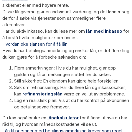
sikkerhet eller med høyere rente.
Disse långiverne gjør en individuell vurdering, og det lønner seg
derfor å søke via tjenester som sammenligner flere
alternativer.
Har du aktiv inkasso, kan du lese mer om
lån med inkasso
for
å forstå hvilke muligheter som finnes.
Hvordan øke sjansen for å få lån
Hvis du har betalingsanmerkning og ønsker lån, er det flere ting
du kan gjøre for å forbedre søknaden din:
Fjern anmerkningen:
Hvis du har mulighet, gjør opp
gjelden og få anmerkningen slettet før du søker.
Still sikkerhet:
En eiendom kan gjøre hele forskjellen.
Søk om refinansiering:
Har du flere lån og inkassosaker,
kan
refinansieringslån
være en vei ut av problemene.
Lag en realistisk plan:
Vis at du har kontroll på økonomien
og betalingsevne fremover.
Du kan også bruke en
lånekalkulator
for å finne ut hva du har
råd til, og hvordan månedskostnadene vil se ut.
Lån til personer med betalingsanmerkning krever som regel