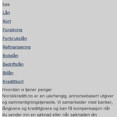
Søk
Lån
Kort
Forsikring
Forbrukslån
Refinansiering
Boliglån
Bedriftslån
Billån
Kredittkort
Hvordan vi tjener penger
Norskkreditt.no er en uavhengig, annonsebasert utgiver
og sammenligningstjeneste. Vi samarbeider med banker,
långivere og kredittgivere og kan få kompensasjon når
du sender inn en søknad eller når søknaden din