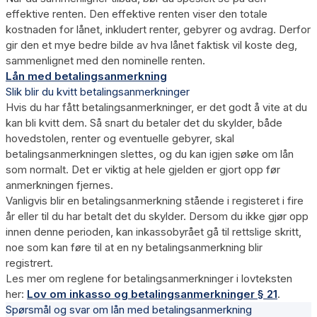
effektive renten. Den effektive renten viser den totale
kostnaden for lånet, inkludert renter, gebyrer og avdrag. Derfor
gir den et mye bedre bilde av hva lånet faktisk vil koste deg,
sammenlignet med den nominelle renten.
Lån med betalingsanmerkning
Slik blir du kvitt betalingsanmerkninger
Hvis du har fått betalingsanmerkninger, er det godt å vite at du
kan bli kvitt dem. Så snart du betaler det du skylder, både
hovedstolen, renter og eventuelle gebyrer, skal
betalingsanmerkningen slettes, og du kan igjen søke om lån
som normalt. Det er viktig at hele gjelden er gjort opp før
anmerkningen fjernes.
Vanligvis blir en betalingsanmerkning stående i registeret i fire
år eller til du har betalt det du skylder. Dersom du ikke gjør opp
innen denne perioden, kan inkassobyrået gå til rettslige skritt,
noe som kan føre til at en ny betalingsanmerkning blir
registrert.
Les mer om reglene for betalingsanmerkninger i lovteksten
her:
Lov om inkasso og betalingsanmerkninger § 21
.
Spørsmål og svar om lån med betalingsanmerkning