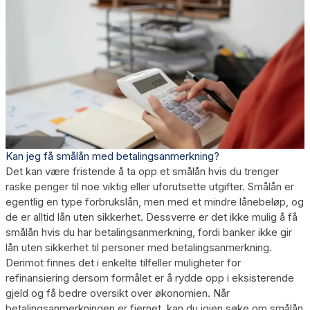
Kan jeg få smålån med betalingsanmerkning?
Det kan være fristende å ta opp et smålån hvis du trenger
raske penger til noe viktig eller uforutsette utgifter. Smålån er
egentlig en type forbrukslån, men med et mindre lånebeløp, og
de er alltid lån uten sikkerhet. Dessverre er det ikke mulig å få
smålån hvis du har betalingsanmerkning, fordi banker ikke gir
lån uten sikkerhet til personer med betalingsanmerkning.
Derimot finnes det i enkelte tilfeller muligheter for
refinansiering dersom formålet er å rydde opp i eksisterende
gjeld og få bedre oversikt over økonomien. Når
betalingsanmerkningen er fjernet, kan du igjen søke om smålån