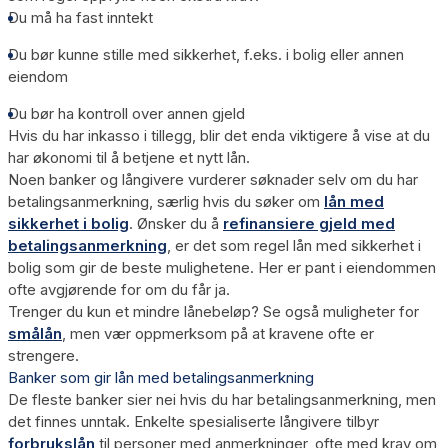
Du må ha
fast inntekt
Du bør kunne stille med
sikkerhet
, f.eks. i bolig eller annen
eiendom
Du bør ha kontroll over annen gjeld
Hvis du har
inkasso
i tillegg, blir det enda viktigere å vise at du
har økonomi til å betjene et nytt lån.
Noen banker og långivere vurderer søknader selv om du har
betalingsanmerkning, særlig hvis du søker om
lån med
sikkerhet i bolig
. Ønsker du å
refinansiere gjeld med
betalingsanmerkning
, er det som regel lån med sikkerhet i
bolig som gir de beste mulighetene. Her er pant i eiendommen
ofte avgjørende for om du får ja.
Trenger du kun et mindre lånebeløp? Se også muligheter for
smålån
, men vær oppmerksom på at kravene ofte er
strengere.
Banker som gir lån med betalingsanmerkning
De fleste banker sier nei hvis du har betalingsanmerkning, men
det finnes unntak. Enkelte spesialiserte långivere tilbyr
forbrukslån
til personer med anmerkninger, ofte med krav om