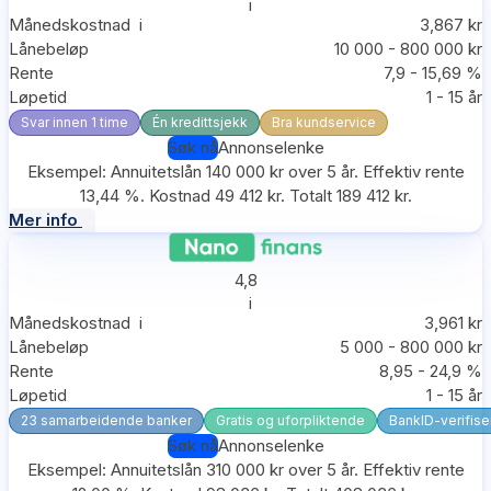
i
Månedskostnad
i
3,867 kr
Lånebeløp
10 000 - 800 000 kr
Rente
7,9 - 15,69 %
Løpetid
1 - 15 år
Svar innen 1 time
Én kredittsjekk
Bra kundservice
Søk nå
Annonselenke
Eksempel: Annuitetslån 140 000 kr over 5 år. Effektiv rente
13,44 %. Kostnad 49 412 kr. Totalt 189 412 kr.
Mer info
4,8
i
Månedskostnad
i
3,961 kr
Lånebeløp
5 000 - 800 000 kr
Rente
8,95 - 24,9 %
Løpetid
1 - 15 år
23 samarbeidende banker
Gratis og uforpliktende
BankID-verifise
Søk nå
Annonselenke
Eksempel: Annuitetslån 310 000 kr over 5 år. Effektiv rente