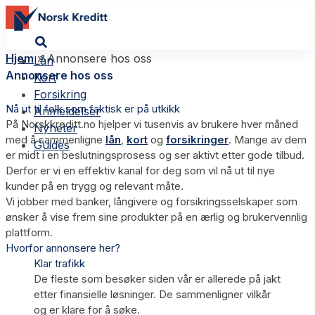
Hjem
»
Annonsere hos oss
Lån
Annonsere hos oss
Kort
Forsikring
Nå ut til folk som faktisk er på utkikk
Anmeldelser
På Norskkreditt.no hjelper vi tusenvis av brukere hver måned
Nyheter
med å sammenligne
lån
,
kort
og
forsikringer
. Mange av dem
Guides
er midt i en beslutningsprosess og ser aktivt etter gode tilbud.
Derfor er vi en effektiv kanal for deg som vil nå ut til nye
kunder på en trygg og relevant måte.
Vi jobber med banker, långivere og forsikringsselskaper som
ønsker å vise frem sine produkter på en ærlig og brukervennlig
plattform.
Hvorfor annonsere her?
Klar trafikk
De fleste som besøker siden vår er allerede på jakt
etter finansielle løsninger. De sammenligner vilkår
og er klare for å søke.