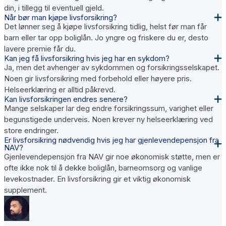
din, i tillegg til eventuell gjeld.
Når bør man kjøpe livsforsikring?
Det lønner seg å kjøpe livsforsikring tidlig, helst før man får
barn eller tar opp boliglån. Jo yngre og friskere du er, desto
lavere premie får du.
Kan jeg få livsforsikring hvis jeg har en sykdom?
Ja, men det avhenger av sykdommen og forsikringsselskapet.
Noen gir livsforsikring med forbehold eller høyere pris.
Helseerklæring er alltid påkrevd.
Kan livsforsikringen endres senere?
Mange selskaper lar deg endre forsikringssum, varighet eller
begunstigede underveis. Noen krever ny helseerklæring ved
store endringer.
Er livsforsikring nødvendig hvis jeg har gjenlevendepensjon fra
NAV?
Gjenlevendepensjon fra NAV gir noe økonomisk støtte, men er
ofte ikke nok til å dekke boliglån, barneomsorg og vanlige
levekostnader. En livsforsikring gir et viktig økonomisk
supplement.