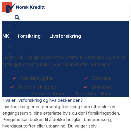
Lån
Kort
NK
Forsikring
Livsforsikring
Forsikring
Anmeldelser
Livsforsikring
Nyheter
Livsforsikring gir økonomisk støtte til etterlatte og bidrar
Guides
til trygghet for familien ved uforutsette hendelser.
Familietrygghet
Etterlatte
Økonomisk støtte
Sikkerhet
Skribent:
Reza
Kontrollør:
Hani
Hva er livsforsikring og hva dekker den?
Livsforsikring er en personlig forsikring som utbetaler en
engangssum til dine etterlatte hvis du dør i forsikringstiden.
Pengene kan brukes til å dekke boliglån, barneomsorg,
hverdagsutgifter eller utdanning. Du velger selv