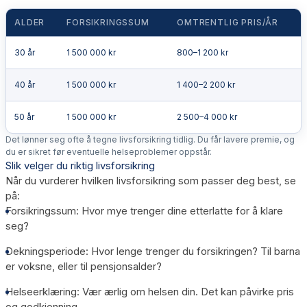
ALDER
FORSIKRINGSSUM
OMTRENTLIG PRIS/ÅR
30 år
1 500 000 kr
800–1 200 kr
40 år
1 500 000 kr
1 400–2 200 kr
50 år
1 500 000 kr
2 500–4 000 kr
Det lønner seg ofte å tegne livsforsikring tidlig. Du får lavere premie, og
du er sikret før eventuelle helseproblemer oppstår.
Slik velger du riktig livsforsikring
Når du vurderer hvilken livsforsikring som passer deg best, se
på:
Forsikringssum
: Hvor mye trenger dine etterlatte for å klare
seg?
Dekningsperiode
: Hvor lenge trenger du forsikringen? Til barna
er voksne, eller til pensjonsalder?
Helseerklæring
: Vær ærlig om helsen din. Det kan påvirke pris
og godkjenning.