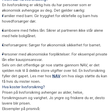
En livsforsikring er viktig hvis du har personer som er
økonomisk avhengige av deg. Det gjelder særlig:
Familier med barn
: Gir trygghet for ektefelle og barn hvis
hovedforsørger dør.
Samboere med felles lån
: Sikrer at partneren ikke står alene
med hele boliglånet.
Eneforsørgere
: Sørger for økonomisk sikkerhet for barnet.
Personer med økonomiske forpliktelser
: For eksempel private
lån eller kausjonsansvar.
Selv om det offentlige gir noe støtte gjennom NAV, er det
sjelden nok til å dekke store utgifter over tid. En livsforsikring
fyller det gapet. Les mer hos
NAV
om hva slags støtte du kan
få hvis du mister noen.
Hva koster livsforsikring?
Prisen på livsforsikring avhenger av alder, helse,
forsikringssum og varighet. Jo yngre og friskere du er, desto
lavere blir prisen.
Eksempler på prisnivå: