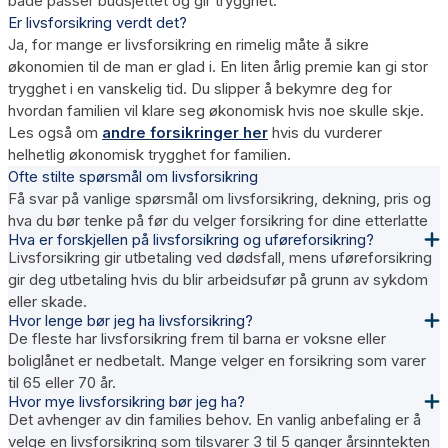
både passer budsjettet og gir trygghet.
Er livsforsikring verdt det?
Ja, for mange er livsforsikring en rimelig måte å sikre
økonomien til de man er glad i. En liten årlig premie kan gi stor
trygghet i en vanskelig tid. Du slipper å bekymre deg for
hvordan familien vil klare seg økonomisk hvis noe skulle skje.
Les også om
andre forsikringer her
hvis du vurderer
helhetlig økonomisk trygghet for familien.
Ofte stilte spørsmål om livsforsikring
Få svar på vanlige spørsmål om livsforsikring, dekning, pris og
hva du bør tenke på før du velger forsikring for dine etterlatte
Hva er forskjellen på livsforsikring og uføreforsikring?
Livsforsikring gir utbetaling ved dødsfall, mens uføreforsikring
gir deg utbetaling hvis du blir arbeidsufør på grunn av sykdom
eller skade.
Hvor lenge bør jeg ha livsforsikring?
De fleste har livsforsikring frem til barna er voksne eller
boliglånet er nedbetalt. Mange velger en forsikring som varer
til 65 eller 70 år.
Hvor mye livsforsikring bør jeg ha?
Det avhenger av din families behov. En vanlig anbefaling er å
velge en livsforsikring som tilsvarer 3 til 5 ganger årsinntekten