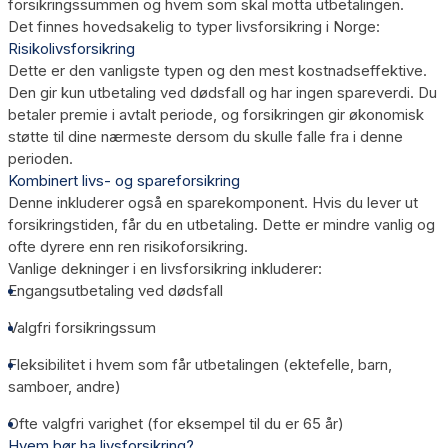
forsikringssummen og hvem som skal motta utbetalingen.
Det finnes hovedsakelig to typer livsforsikring i Norge:
Risikolivsforsikring
Dette er den vanligste typen og den mest kostnadseffektive.
Den gir kun utbetaling ved dødsfall og har ingen spareverdi. Du
betaler premie i avtalt periode, og forsikringen gir økonomisk
støtte til dine nærmeste dersom du skulle falle fra i denne
perioden.
Kombinert livs- og spareforsikring
Denne inkluderer også en sparekomponent. Hvis du lever ut
forsikringstiden, får du en utbetaling. Dette er mindre vanlig og
ofte dyrere enn ren risikoforsikring.
Vanlige dekninger i en livsforsikring inkluderer:
Engangsutbetaling ved dødsfall
Valgfri forsikringssum
Fleksibilitet i hvem som får utbetalingen (ektefelle, barn,
samboer, andre)
Ofte valgfri varighet (for eksempel til du er 65 år)
Hvem bør ha livsforsikring?