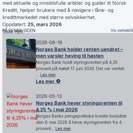
med aktuelle og innsiktsfulle artikler og guider til Norsk
Kreditt, hjelper brukere med å navigere i låne- og
kredittmarkedet med større selvsikkerhet.
Oppdatert:
25, mars 2026
PÅ DENNE SIDEN
Vis innhold
Siste nytt
2026-06-18
Norges Bank holder renten uendret –
men varsler heving til høsten
Norges Bank holdt styringsrenten på 4,25
prosent på møtet 17. juni 2026. Det var ventet.
…
Les mer
Les mer
2026-05-13
Norges Bank hever styringsrenten til
4,25 % i mai 2026
Norges Banks pengepolitiske komité besluttet
den 6. mai 2026 å heve styringsrenten fra 4
prosent…
Les mer