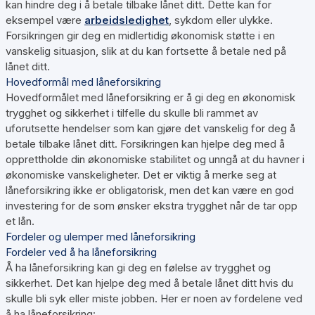
kan hindre deg i å betale tilbake lånet ditt. Dette kan for
eksempel være
arbeidsledighet
, sykdom eller ulykke.
Forsikringen gir deg en midlertidig økonomisk støtte i en
vanskelig situasjon, slik at du kan fortsette å betale ned på
lånet ditt.
Hovedformål med låneforsikring
Hovedformålet med låneforsikring er å gi deg en økonomisk
trygghet og sikkerhet i tilfelle du skulle bli rammet av
uforutsette hendelser som kan gjøre det vanskelig for deg å
betale tilbake lånet ditt. Forsikringen kan hjelpe deg med å
opprettholde din økonomiske stabilitet og unngå at du havner i
økonomiske vanskeligheter. Det er viktig å merke seg at
låneforsikring ikke er obligatorisk, men det kan være en god
investering for de som ønsker ekstra trygghet når de tar opp
et lån.
Fordeler og ulemper med låneforsikring
Fordeler ved å ha låneforsikring
Å ha låneforsikring kan gi deg en følelse av trygghet og
sikkerhet. Det kan hjelpe deg med å betale lånet ditt hvis du
skulle bli syk eller miste jobben. Her er noen av fordelene ved
å ha låneforsikring: