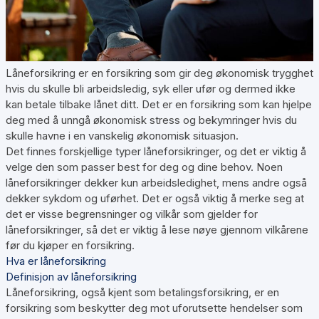
Låneforsikring er en forsikring som gir deg økonomisk trygghet
hvis du skulle bli arbeidsledig, syk eller ufør og dermed ikke
kan betale tilbake lånet ditt. Det er en forsikring som kan hjelpe
deg med å unngå økonomisk stress og bekymringer hvis du
skulle havne i en vanskelig økonomisk situasjon.
Det finnes forskjellige typer låneforsikringer, og det er viktig å
velge den som passer best for deg og dine behov. Noen
låneforsikringer dekker kun arbeidsledighet, mens andre også
dekker sykdom og uførhet. Det er også viktig å merke seg at
det er visse begrensninger og vilkår som gjelder for
låneforsikringer, så det er viktig å lese nøye gjennom vilkårene
før du kjøper en forsikring.
Hva er låneforsikring
Definisjon av låneforsikring
Låneforsikring, også kjent som betalingsforsikring, er en
forsikring som beskytter deg mot uforutsette hendelser som