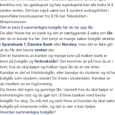
kredittscore, lav gjeldsgrad og høy egenkapital kan alle bidra til å
senke renten. Det kan også være lurt å vurdere avdragsfrihet i
spesifikke livssituasjoner for å få mer fleksibilitet i
låneprosessen.
Det er best å sammenligne boliglån før du tar opp lån
De aller fleste har en bank og det er nærliggende å søke om
lån
der du er kunde fra før. Det betyr at mange søker boliglån direkte
i
Sparebank 1
,
Danske Bank
eller
Nordea
, men det er ikke gitt
at du får den beste
renten
der.
Det er hundrevis av banker og mange lurer på hvilken bank er
best på boliglån og
forbrukslån
? Det kommer an på hvor du er i
livet, hva du skal kjøpe og hvilken type lån du er ute etter.
Kanskje er det et fritidsboliglån, eller kanskje du studerer og vil ha
boliglån som student i stedet for å leie i studietiden. Kanskje er
du medlem av en fagforening.
Da finnes det egne og gunstige lån. Uansett hva du skal kjøpe er
investeringen stor og du gjør lurt i å finne banken med beste
boliglån for deg. Du må rett og slett finne ut hvordan du skal søke
boliglån på smarteste måte, og det er der vi kan hjelpe.
Hvordan sammenligne boliglån?