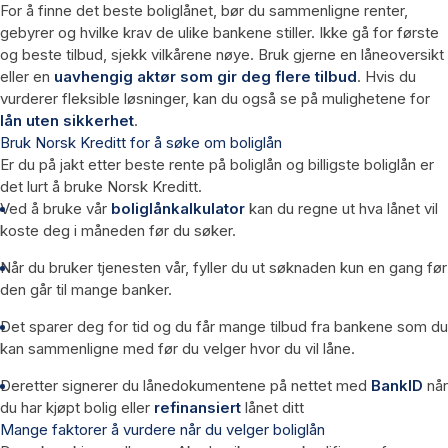
For å finne det beste boliglånet, bør du sammenligne renter,
gebyrer og hvilke krav de ulike bankene stiller. Ikke gå for første
og beste tilbud, sjekk vilkårene nøye. Bruk gjerne en låneoversikt
eller en
uavhengig aktør som gir deg flere tilbud
. Hvis du
vurderer fleksible løsninger, kan du også se på mulighetene for
lån uten sikkerhet
.
Bruk Norsk Kreditt for å søke om boliglån
Er du på jakt etter beste rente på boliglån og billigste boliglån er
det lurt å bruke Norsk Kreditt.
Ved å bruke vår
boliglånkalkulator
kan du regne ut hva lånet vil
koste deg i måneden før du søker.
Når du bruker tjenesten vår, fyller du ut søknaden kun en gang før
den går til mange banker.
Det sparer deg for tid og du får mange tilbud fra bankene som du
kan sammenligne med før du velger hvor du vil låne.
Deretter signerer du lånedokumentene på nettet med
BankID
når
du har kjøpt bolig eller
refinansiert
lånet ditt
Mange faktorer å vurdere når du velger boliglån