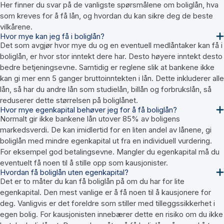
Her finner du svar på de vanligste spørsmålene om boliglån, hva
som kreves for å få lån, og hvordan du kan sikre deg de beste
vilkårene.
Hvor mye kan jeg få i boliglån?
Det som avgjør hvor mye du og en eventuell medlåntaker kan få i
boliglån, er hvor stor inntekt dere har. Desto høyere inntekt desto
bedre betjeningsevne. Samtidig er reglene slik at bankene ikke
kan gi mer enn 5 ganger bruttoinntekten i lån. Dette inkluderer alle
lån, så har du andre lån som studielån, billån og forbrukslån, så
reduserer dette størrelsen på boliglånet.
Hvor mye egenkapital behøver jeg for å få boliglån?
Normalt gir ikke bankene lån utover 85% av boligens
markedsverdi. De kan imidlertid for en liten andel av lånene, gi
boliglån med mindre egenkapital ut fra en individuell vurdering.
For eksempel god betalingsevne. Mangler du egenkapital må du
eventuelt få noen til å stille opp som kausjonister.
Hvordan få boliglån uten egenkapital?
Det er to måter du kan få boliglån på om du har for lite
egenkapital. Den mest vanlige er å få noen til å kausjonere for
deg. Vanligvis er det foreldre som stiller med tilleggssikkerhet i
egen bolig. For kausjonisten innebærer dette en risiko om du ikke