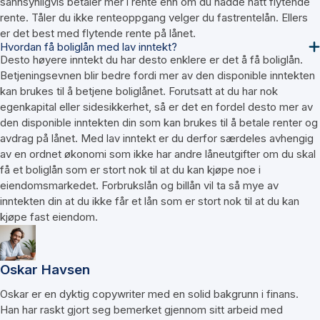
sannsynligvis betaler mer i rente enn om du hadde hatt flytende
rente. Tåler du ikke renteoppgang velger du fastrentelån. Ellers
er det best med flytende rente på lånet.
Hvordan få boliglån med lav inntekt?
Desto høyere inntekt du har desto enklere er det å få boliglån.
Betjeningsevnen blir bedre fordi mer av den disponible inntekten
kan brukes til å betjene boliglånet. Forutsatt at du har nok
egenkapital eller sidesikkerhet, så er det en fordel desto mer av
den disponible inntekten din som kan brukes til å betale renter og
avdrag på lånet. Med lav inntekt er du derfor særdeles avhengig
av en ordnet økonomi som ikke har andre låneutgifter om du skal
få et boliglån som er stort nok til at du kan kjøpe noe i
eiendomsmarkedet. Forbrukslån og billån vil ta så mye av
inntekten din at du ikke får et lån som er stort nok til at du kan
kjøpe fast eiendom.
Oskar Havsen
Oskar er en dyktig copywriter med en solid bakgrunn i finans.
Han har raskt gjort seg bemerket gjennom sitt arbeid med