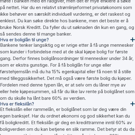
møte i banken med en rådgiver, men det er mye enklere å søke
på nettet. Har du en relativt strømlinjeformet privatøkonomi som
ikke behøver en særskilt individuell vurdering, er det raskest og
enklest. Du kan søke direkte hos bankene, men det beste er å
bruke Norsk Kreditt. Da fyller du ut søknaden din kun en gang, og
så sendes denne til mange banker.
Hva er boliglån til unge?
Bankene tenker langsiktig og er ivrige etter å få unge mennesker
som kunder i forbindelse med at de skal kjøpe bolig for første
gang. Derfor finnes boliglånsordninger til mennesker under 34 år,
som er ekstra gunstige. For å få boliglån for unge eller
førstehjemslån må du ha 15% egenkapital eller få noen til å stille
med tilleggssikkerhet. Det må også være første bolig du kjøper.
Fordelen med denne typen lån, er at selv om du låner mye av
eller hele kjøpesummen, så får du like lav rente på boliglånet som
om du skulle ha lånt bare 60% av verdien.
Hva er fleksilån?
Et fleksilån eller rammelån, er boliglånet som lar deg være din
egen banksjef. Har du ordnet økonomi og god sikkerhet kan du
få boligkreditt. Et fleksilån gir deg en kredittramme inntil 60% av
boligverdien om du kan betjene en slik ramme. Det betyr at du da