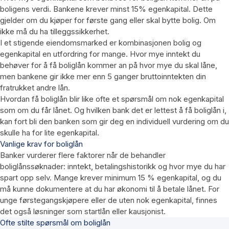
boligens verdi. Bankene krever minst 15% egenkapital. Dette
gjelder om du kjøper for første gang eller skal bytte bolig. Om
ikke må du ha tilleggssikkerhet.
I et stigende eiendomsmarked er kombinasjonen bolig og
egenkapital en utfordring for mange. Hvor mye inntekt du
behøver for å få boliglån kommer an på hvor mye du skal låne,
men bankene gir ikke mer enn 5 ganger bruttoinntekten din
fratrukket andre lån.
Hvordan få boliglån blir like ofte et spørsmål om nok egenkapital
som om du får lånet. Og hvilken bank det er lettest å få boliglån i,
kan fort bli den banken som gir deg en individuell vurdering om du
skulle ha for lite egenkapital.
Vanlige krav for boliglån
Banker vurderer flere faktorer når de behandler
boliglånssøknader: inntekt, betalingshistorikk og hvor mye du har
spart opp selv. Mange krever minimum 15 % egenkapital, og du
må kunne dokumentere at du har økonomi til å betale lånet. For
unge førstegangskjøpere eller de uten nok egenkapital, finnes
det også løsninger som startlån eller kausjonist.
Ofte stilte spørsmål om boliglån