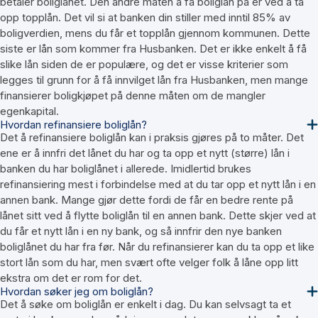
betaler boliglånet. Den andre måten å få boliglån på er ved å ta
opp topplån. Det vil si at banken din stiller med inntil 85% av
boligverdien, mens du får et topplån gjennom kommunen. Dette
siste er lån som kommer fra Husbanken. Det er ikke enkelt å få
slike lån siden de er populære, og det er visse kriterier som
legges til grunn for å få innvilget lån fra Husbanken, men mange
finansierer boligkjøpet på denne måten om de mangler
egenkapital.
Hvordan refinansiere boliglån?
Det å refinansiere boliglån kan i praksis gjøres på to måter. Det
ene er å innfri det lånet du har og ta opp et nytt (større) lån i
banken du har boliglånet i allerede. Imidlertid brukes
refinansiering mest i forbindelse med at du tar opp et nytt lån i en
annen bank. Mange gjør dette fordi de får en bedre rente på
lånet sitt ved å flytte boliglån til en annen bank. Dette skjer ved at
du får et nytt lån i en ny bank, og så innfrir den nye banken
boliglånet du har fra før. Når du refinansierer kan du ta opp et like
stort lån som du har, men svært ofte velger folk å låne opp litt
ekstra om det er rom for det.
Hvordan søker jeg om boliglån?
Det å søke om boliglån er enkelt i dag. Du kan selvsagt ta et