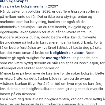
uten egenkapital
.
Hva påvirker boliglånsrenten i
2026
?
Når du søker om boliglån i
2026
, er det flere ting som spiller inn
på hvilken rente du får. Det er ikke bare styringsrenten og
markedet som har betydning, banken ser også på din
økonomiske situasjon. Har du fast inntekt, lav gjeld og god
egenkapital, øker sjansen for at du får en lavere rente. Jo
tryggere økonomi du har, desto bedre vilkår kan du forvente.
Betingelsene på boliglån kan variere mye fra bank til bank. For å
få en bedre forståelse av hva lånet faktisk vil koste deg på sikt,
kan det være smart å bruke en
boliglånskalkulator
. Noen
banker gir også mulighet for
avdragsfrihet
i en periode, noe
som kan være nyttig dersom du står i en spesiell livssituasjon, for
eksempel ved studier eller permisjon.
Mange lurer på hvor mye de kan låne før de søker boliglån. Dette
er viktig å vite, da det påvirker både renten og de øvrige
vilkårene banken tilbyr. For å få en idé om hvor mye du kan låne,
kan du bruke en boliglånskalkulator, som gir deg en rask oversikt
basert på din økonomi.
For å sikre deg den laveste boliglånsrenten, kan det være nyttig å
lese mer om hvordan du kan forbedre sjansene dine. En god