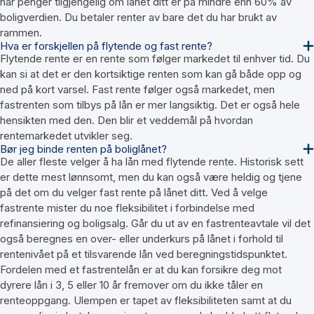
har penger tilgjengelig om lånet ditt er på mindre enn 60% av
boligverdien. Du betaler renter av bare det du har brukt av
rammen.
Hva er forskjellen på flytende og fast rente?
Flytende rente er en rente som følger markedet til enhver tid. Du
kan si at det er den kortsiktige renten som kan gå både opp og
ned på kort varsel. Fast rente følger også markedet, men
fastrenten som tilbys på lån er mer langsiktig. Det er også hele
hensikten med den. Den blir et veddemål på hvordan
rentemarkedet utvikler seg.
Bør jeg binde renten på boliglånet?
De aller fleste velger å ha lån med flytende rente. Historisk sett
er dette mest lønnsomt, men du kan også være heldig og tjene
på det om du velger fast rente på lånet ditt. Ved å velge
fastrente mister du noe fleksibilitet i forbindelse med
refinansiering og boligsalg. Går du ut av en fastrenteavtale vil det
også beregnes en over- eller underkurs på lånet i forhold til
rentenivået på et tilsvarende lån ved beregningstidspunktet.
Fordelen med et fastrentelån er at du kan forsikre deg mot
dyrere lån i 3, 5 eller 10 år fremover om du ikke tåler en
renteoppgang. Ulempen er tapet av fleksibiliteten samt at du