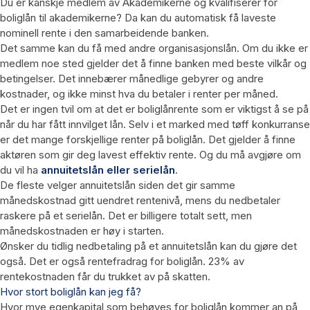
Du er kanskje medlem av Akademikerne og kvalifiserer for
boliglån til akademikerne? Da kan du automatisk få laveste
nominell rente i den samarbeidende banken.
Det samme kan du få med andre organisasjonslån. Om du ikke er
medlem noe sted gjelder det å finne banken med beste vilkår og
betingelser. Det innebærer månedlige gebyrer og andre
kostnader, og ikke minst hva du betaler i renter per måned.
Det er ingen tvil om at det er boliglånrente som er viktigst å se på
når du har fått innvilget lån. Selv i et marked med tøff konkurranse
er det mange forskjellige renter på boliglån. Det gjelder å finne
aktøren som gir deg lavest effektiv rente. Og du må avgjøre om
du vil ha
annuitetslån eller serielån
.
De fleste velger annuitetslån siden det gir samme
månedskostnad gitt uendret rentenivå, mens du nedbetaler
raskere på et serielån. Det er billigere totalt sett, men
månedskostnaden er høy i starten.
Ønsker du tidlig nedbetaling på et annuitetslån kan du gjøre det
også. Det er også rentefradrag for boliglån. 23% av
rentekostnaden får du trukket av på skatten.
Hvor stort boliglån kan jeg få?
Hvor mye egenkapital som behøves for boliglån kommer an på