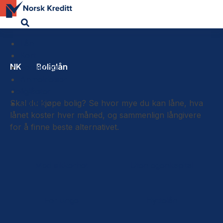
Lån
Kort
NK
Boliglån
Forsikring
Anmeldelser
Boliglån
Nyheter
Skal du kjøpe bolig? Se hvor mye du kan låne, hva
Guides
lånet koster hver måned, og sammenlign långivere
for å finne beste alternativet.
Med sikkerhet
Uten egenkapital
For unge
Hyttelån