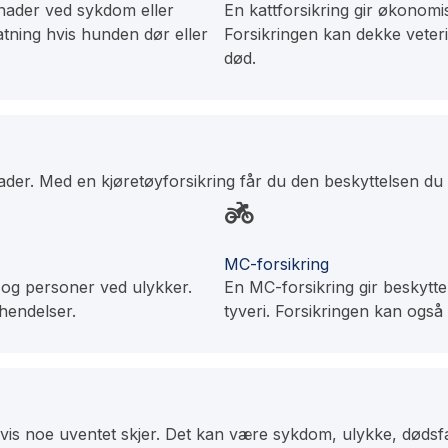
nader ved sykdom eller
En kattforsikring gir økonomi
atning hvis hunden dør eller
Forsikringen kan dekke veterinæ
død.
nader. Med en kjøretøyforsikring får du den beskyttelsen du
MC-forsikring
y og personer ved ulykker.
En MC-forsikring gir beskytte
hendelser.
tyveri. Forsikringen kan også
is noe uventet skjer. Det kan være sykdom, ulykke, dødsfall 