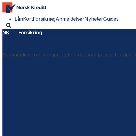
Lån
Kort
Forsikring
Anmeldelser
Nyheter
Guides
NK
Forsikring
Forsikring
Sammenlign forsikringer og finn det som passer for deg. Vi
Bilforsikring
Husforsikring