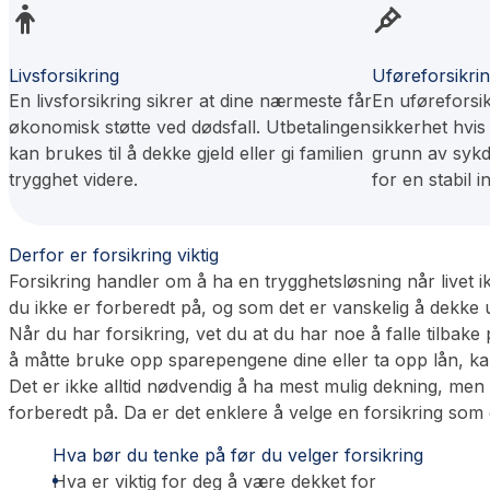
Livsforsikring
Uføreforsikri
En livsforsikring sikrer at dine nærmeste får
En uføreforsi
økonomisk støtte ved dødsfall. Utbetalingen
sikkerhet hvis
kan brukes til å dekke gjeld eller gi familien
grunn av sykd
trygghet videre.
for en stabil 
Derfor er forsikring viktig
Forsikring handler om å ha en trygghetsløsning når livet 
du ikke er forberedt på, og som det er vanskelig å dekke u
Når du har forsikring, vet du at du har noe å falle tilbake p
å måtte bruke opp sparepengene dine eller ta opp lån, kan
Det er ikke alltid nødvendig å ha mest mulig dekning, men 
forberedt på. Da er det enklere å velge en forsikring som
Hva bør du tenke på før du velger forsikring
Hva er viktig for deg å være dekket for