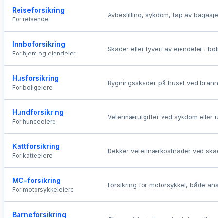
Reiseforsikring
Avbestilling, sykdom, tap av bagasje
For reisende
Innboforsikring
Skader eller tyveri av eiendeler i b
For hjem og eiendeler
Husforsikring
Bygningsskader på huset ved brann, 
For boligeiere
Hundforsikring
Veterinærutgifter ved sykdom eller ul
For hundeeiere
Kattforsikring
Dekker veterinærkostnader ved skad
For katteeiere
MC-forsikring
Forsikring for motorsykkel, både an
For motorsykkeleiere
Barneforsikring