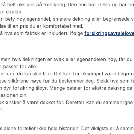
helt ulik pris på forsikring. Den ene bor i Oslo og har ha
en direkte.
an bety høy egenandel, smalere dekning eller begrensede vil
lse til en pris du er komfortabel med.
å hva som faktisk er inkludert. Ifølge
forsikringsavtalelov
men hvis dekningen er svak eller egenandelen høy, får du k
 passer for alle.
joner enn du kanskje tror. Det kan for eksempel være begren
 lese vilkårene nøye før du bestemmer deg. Sjekk hva som fak
n dyr forsikring tilbyr. Mange betaler for ekstra dekning de 
uasjonen din.
sk ønsker å være dekket for. Deretter kan du sammenligne u
t.
ris alene forteller ikke hele historien. Det viktigste er å s