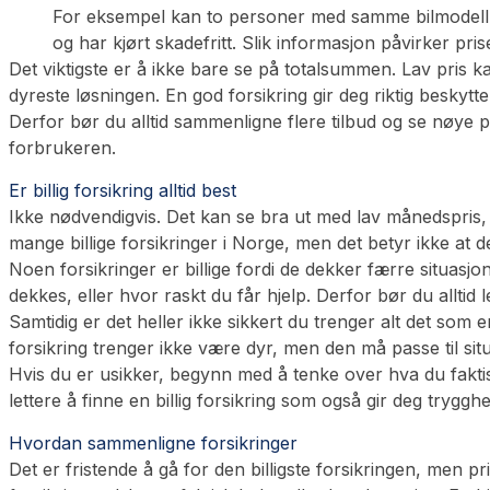
For eksempel kan to personer med samme bilmodell få 
og har kjørt skadefritt. Slik informasjon påvirker pris
Det viktigste er å ikke bare se på totalsummen. Lav pris k
dyreste løsningen. En god forsikring gir deg riktig beskytte
Derfor bør du alltid sammenligne flere tilbud og se nøye p
forbrukeren.
Er billig forsikring alltid best
Ikke nødvendigvis. Det kan se bra ut med lav månedspris, 
mange billige forsikringer i Norge, men det betyr ikke at de
Noen forsikringer er billige fordi de dekker færre situas
dekkes, eller hvor raskt du får hjelp. Derfor bør du alltid
Samtidig er det heller ikke sikkert du trenger alt det som e
forsikring trenger ikke være dyr, men den må passe til sit
Hvis du er usikker, begynn med å tenke over hva du fakti
lettere å finne en billig forsikring som også gir deg trygghe
Hvordan sammenligne forsikringer
Det er fristende å gå for den billigste forsikringen, men p