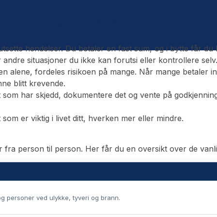
ger
Personforsikringer
ette hendelser. Du betaler en fast sum, og i bytte får du h
ndre situasjoner du ikke kan forutsi eller kontrollere selv
den alene, fordeles risikoen på mange. Når mange betaler i
nne blitt krevende.
 som har skjedd, dokumentere det og vente på godkjenning f
som er viktig i livet ditt, hverken mer eller mindre.
fra person til person. Her får du en oversikt over de vanli
og personer ved ulykke, tyveri og brann.