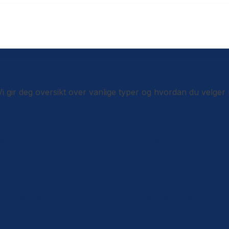
 gir deg oversikt over vanlige typer og hvordan du velger r
Reiseforsikring
Innboforsikring
Livsforsikring
Dyreforsikringer