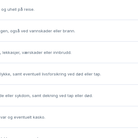
 og uhell på reise.
oligen, også ved vannskader eller brann.
lekkasjer, værskader eller innbrudd.
ykke, samt eventuell livsforsikring ved død eller tap.
e eller sykdom, samt dekning ved tap eller død.
svar og eventuelt kasko.