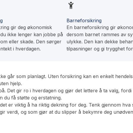
ng
Barneforsikring
kring gir deg økonomisk
En barneforsikring gir økonom
 du ikke lenger kan jobbe på
dersom barnet rammes av sy
om eller skade. Den sørger
ulykke. Den kan dekke behan
inntekt i hverdagen.
tilpasninger og gi trygghet for
ikke går som planlagt. Uten forsikring kan en enkelt hendel
ten hjelp.
å. Det gir ro i hverdagen og gjør det lettere å ta valg, fordi 
 du få støtte og erstatning.
det er viktig å ha riktig dekning for deg. Tenk gjennom hva 
 gir verdi, og som gjør at du slipper å bekymre deg unødven