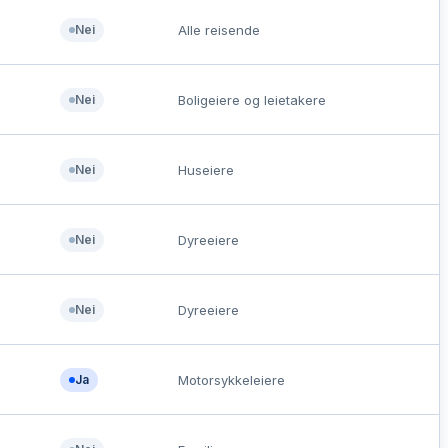
Nei
Alle reisende
Nei
Boligeiere og leietakere
Nei
Huseiere
Nei
Dyreeiere
Nei
Dyreeiere
Ja
Motorsykkeleiere