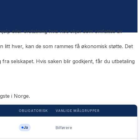
jelp eller erstatning hvis noe skjer som omfattes av
.
nn litt hver, kan de som rammes få økonomisk støtte. Det
ra selskapet. Hvis saken blir godkjent, får du utbetaling
gste i Norge.
OBLIGATORISK
VANLIGE MÅLGRUPPER
Ja
Bilførere