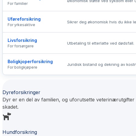
Økonomisk støtte ved sykdom eller 
For familier
Uføreforsikring
Sikrer deg økonomisk hvis du ikke l
For yrkesaktive
Livsforsikring
Utbetaling til etterlatte ved dødsfall.
For forsørgere
Boligkjoperforsikring
Juridisk bistand og dekning av kostn
For boligkjøpere
Dyreforsikringer
Dyr er en del av familien, og uforutsette veterinærutgifte
skadet.
Hundforsikring