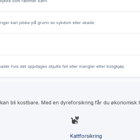
ulykke som rammer barn.
enger kan jobbe på grunn av sykdom eller skade.
ader hvis det oppdages skjulte feil eller mangler etter boligkjøp.
r kan bli kostbare. Med en dyreforsikring får du økonomisk t
Kattforsikring