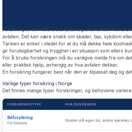
Kjøretøyforsikrin
Hva er forsikring, og hvordan fungerer det
Forsikring er en måte å beskytte seg økonomisk mot uforuts
avtalen. Det kan være snakk om skader, tap, sykdom eller a
Tanken er enkel: i stedet for at du må dekke hele kostna
gir forutsigbarhet og trygghet i en situasjon som ellers ku
For å bruke forsikringen må du vanligvis melde fra om det
eller praktisk hjelp, avhengig av hva avtalen dekker.
En forsikring fungerer best når den er tilpasset deg og det 
Vanlige typer forsikring i Norge
Det finnes mange typer forsikringer, og behovene varierer 
FORSIKRINGSTYPE
HVA DEN DEKKER
Bilforsikring
Skader på egen bil, andre kjøretøy 
For bileiere