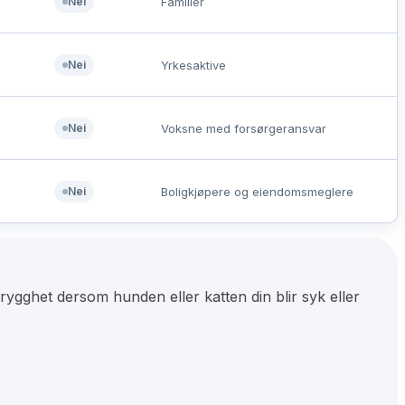
Nei
Familier
Nei
Yrkesaktive
Nei
Voksne med forsørgeransvar
Nei
Boligkjøpere og eiendomsmeglere
rygghet dersom hunden eller katten din blir syk eller