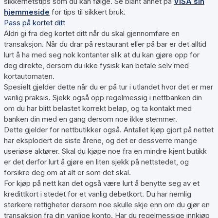
sikkerhetstips som du kan følge. Se blant annet på
VISA sin
hjemmeside
for tips til sikkert bruk.
Pass på kortet ditt
Aldri gi fra deg kortet ditt når du skal gjennomføre en
transaksjon. Når du drar på restaurant eller på bar er det alltid
lurt å ha med seg nok kontanter slik at du kan gjøre opp for
deg direkte, dersom du ikke fysisk kan betale selv med
kortautomaten.
Spesielt gjelder dette når du er på tur i utlandet hvor det er mer
vanlig praksis. Sjekk også opp regelmessig i nettbanken din
om du har blitt belastet korrekt beløp, og ta kontakt med
banken din med en gang dersom noe ikke stemmer.
Dette gjelder for nettbutikker også. Antallet kjøp gjort på nettet
har eksplodert de siste årene, og det er dessverre mange
useriøse aktører. Skal du kjøpe noe fra en mindre kjent butikk
er det derfor lurt å gjøre en liten sjekk på nettstedet, og
forsikre deg om at alt er som det skal.
For kjøp på nett kan det også være lurt å benytte seg av et
kredittkort i stedet for et vanlig debetkort. Du har nemlig
sterkere rettigheter dersom noe skulle skje enn om du gjør en
transaksjon fra din vanlige konto. Har du regelmessige innkjøp