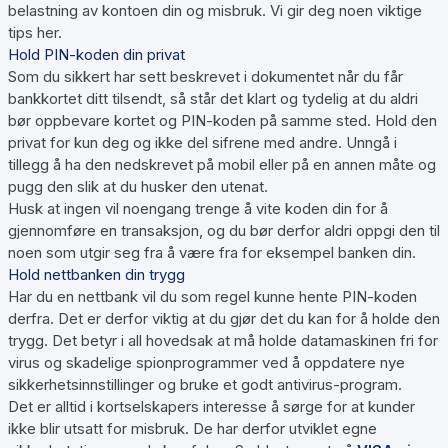
belastning av kontoen din og misbruk. Vi gir deg noen viktige
tips her.
Hold PIN-koden din privat
Som du sikkert har sett beskrevet i dokumentet når du får
bankkortet ditt tilsendt, så står det klart og tydelig at du aldri
bør oppbevare kortet og PIN-koden på samme sted. Hold den
privat for kun deg og ikke del sifrene med andre. Unngå i
tillegg å ha den nedskrevet på mobil eller på en annen måte og
pugg den slik at du husker den utenat.
Husk at ingen vil noengang trenge å vite koden din for å
gjennomføre en transaksjon, og du bør derfor aldri oppgi den til
noen som utgir seg fra å være fra for eksempel banken din.
Hold nettbanken din trygg
Har du en nettbank vil du som regel kunne hente PIN-koden
derfra. Det er derfor viktig at du gjør det du kan for å holde den
trygg. Det betyr i all hovedsak at må holde datamaskinen fri for
virus og skadelige spionprogrammer ved å oppdatere nye
sikkerhetsinnstillinger og bruke et godt antivirus-program.
Det er alltid i kortselskapers interesse å sørge for at kunder
ikke blir utsatt for misbruk. De har derfor utviklet egne