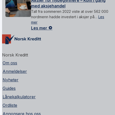
Aksjer for nybegynnere – Kom i gang
med aksjehandel
Tall fra sommeren 2022 viste at over 562 000
nordmenn hadde investert i aksjer på…
Les
mer
Les mer
Norsk Kreditt
Om oss
Anmeldelser
Nyheter
Guides
Lånekalkulatorer
Ordliste
Annonsere hos oss