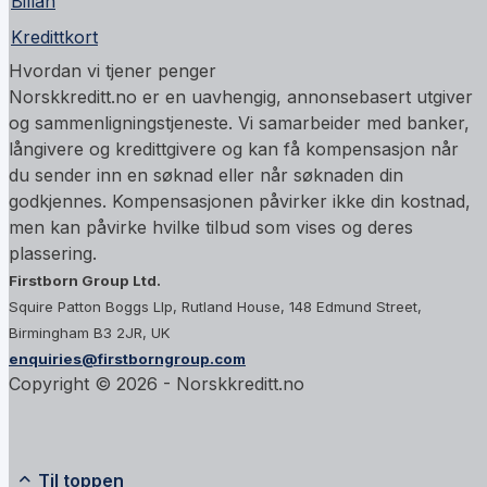
Billån
Kredittkort
Hvordan vi tjener penger
Norskkreditt.no er en uavhengig, annonsebasert utgiver
og sammenligningstjeneste. Vi samarbeider med banker,
långivere og kredittgivere og kan få kompensasjon når
du sender inn en søknad eller når søknaden din
godkjennes. Kompensasjonen påvirker ikke din kostnad,
men kan påvirke hvilke tilbud som vises og deres
plassering.
Firstborn Group Ltd.
Squire Patton Boggs Llp, Rutland House, 148 Edmund Street,
Birmingham B3 2JR, UK
enquiries@firstborngroup.com
Copyright ©
2026
- Norskkreditt.no
Til toppen