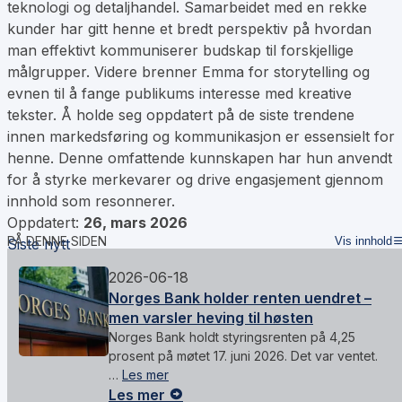
teknologi og detaljhandel. Samarbeidet med en rekke
kunder har gitt henne et bredt perspektiv på hvordan
man effektivt kommuniserer budskap til forskjellige
målgrupper. Videre brenner Emma for storytelling og
evnen til å fange publikums interesse med kreative
tekster. Å holde seg oppdatert på de siste trendene
innen markedsføring og kommunikasjon er essensielt for
henne. Denne omfattende kunnskapen har hun anvendt
for å styrke merkevarer og drive engasjement gjennom
innhold som resonnerer.
Oppdatert:
26, mars 2026
PÅ DENNE SIDEN
Vis innhold
Siste nytt
2026-06-18
Norges Bank holder renten uendret –
men varsler heving til høsten
Norges Bank holdt styringsrenten på 4,25
prosent på møtet 17. juni 2026. Det var ventet.
…
Les mer
Les mer