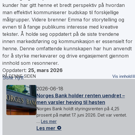
kunder har gitt henne et bredt perspektiv på hvordan
man effektivt kommuniserer budskap til forskjellige
målgrupper. Videre brenner Emma for storytelling og
evnen til å fange publikums interesse med kreative
tekster. Å holde seg oppdatert på de siste trendene
innen markedsføring og kommunikasjon er essensielt for
henne. Denne omfattende kunnskapen har hun anvendt
for å styrke merkevarer og drive engasjement gjennom
innhold som resonnerer.
Oppdatert:
25, mars 2026
PÅ DENNE SIDEN
Vis innhold
Siste nytt
2026-06-18
Norges Bank holder renten uendret –
men varsler heving til høsten
Norges Bank holdt styringsrenten på 4,25
prosent på møtet 17. juni 2026. Det var ventet.
…
Les mer
Les mer