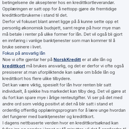
betingelsene de aksepterer hos en kredittkortleverandør.
Opplæringen er satt opp for å nettopp gjøre de fremtidige
kredittkortbrukerne i stand til det.
Derfor vil fokuset blant annet ligge på å kunne sette opp et
personlig økonomisk budsjett, samt regne på hvor mye man
må betale i renter på ulike former for lån. Det vil også bli gjort
en innføring i vanlige banktjenester som man kommer til å
bruke seinere i livet.
Fokus på ansvarlig lån
Noe vi ofte gjentar her på
NorskKreditt
er at alle lån og
kredittkort
må brukes ansvarlig, og det er derfor vi ofte også
presiserer at man uforpliktende kan søke om både lån og
kredittkort hos flere ulike tilbydere.
Det kan være viktig, spesielt for lån hvor renten blir satt
individuelt, å sjekke hva markedet kan tilby deg. Det vil gjøre at
du fort kan spare mye i årlige renteutgifter. Vi ser på det med
andre ord som veldig positivt at det nå blir satt i stand et
ordentlig offentlig opplæringsprogram for å lære unge hvordan
det fungerer med banktjenester og kredittkort.
I dagens nettbaserte verden hvor en kredittkortsøknad kan