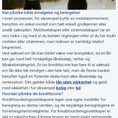
Kan påvirke både innvilgelse og betingelser
I noen prosesser, for eksempel bytte av mobilabonnement,
benyttes en enkel modell som helt enkelt godkjenner eller
avslår søknaden. Mobilselskapet eller strømselskapet tar en
viss risiko i og med at du betaler regningen etter at du har brukt
mobilen eller strømmen, men risikoen er samtidig relativt
begrenset.
Ved søknad om lån kan bildet være mer komplekst, da et lån
kan gis med helt forskjellige lånebeløp, renter og
tilbakebetalingstid. En lav kredittscore kan føre til at søknad
om lån ikke blir innvilget i det hele tatt, men de fleste banker
benytter også en flytende skala med ulike lånebeløp og
rentesatser. Det gjelder både
lån uten sikkerhet
og gjeld
med sikkerhet i for eksempel
bolig
eller
bil
.
Hvordan påvirke din kredittscore?
Kredittvurderingsselskapene lager sine egne modeller for
beregning av denne verdien, og de nøyaktige beregningene er
forretningshemmeligheter. For kredittvurderingsselskapet er
det et salgsfortrinn å kunne levere en mest mulig rettvisende