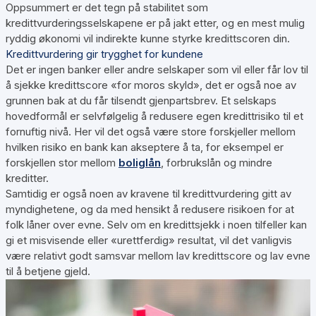
Oppsummert er det tegn på stabilitet som
kredittvurderingsselskapene er på jakt etter, og en mest mulig
ryddig økonomi vil indirekte kunne styrke kredittscoren din.
Kredittvurdering gir trygghet for kundene
Det er ingen banker eller andre selskaper som vil eller får lov til
å sjekke kredittscore «for moros skyld», det er også noe av
grunnen bak at du får tilsendt gjenpartsbrev. Et selskaps
hovedformål er selvfølgelig å redusere egen kredittrisiko til et
fornuftig nivå. Her vil det også være store forskjeller mellom
hvilken risiko en bank kan akseptere å ta, for eksempel er
forskjellen stor mellom
boliglån
, forbrukslån og mindre
kreditter.
Samtidig er også noen av kravene til kredittvurdering gitt av
myndighetene, og da med hensikt å redusere risikoen for at
folk låner over evne. Selv om en kredittsjekk i noen tilfeller kan
gi et misvisende eller «urettferdig» resultat, vil det vanligvis
være relativt godt samsvar mellom lav kredittscore og lav evne
til å betjene gjeld.