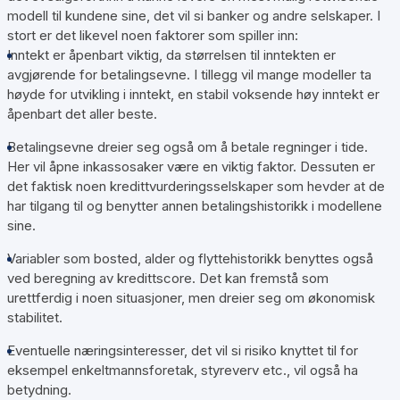
modell til kundene sine, det vil si banker og andre selskaper. I
stort er det likevel noen faktorer som spiller inn:
Inntekt er åpenbart viktig, da størrelsen til inntekten er
avgjørende for betalingsevne. I tillegg vil mange modeller ta
høyde for utvikling i inntekt, en stabil voksende høy inntekt er
åpenbart det aller beste.
Betalingsevne dreier seg også om å betale regninger i tide.
Her vil åpne inkassosaker være en viktig faktor. Dessuten er
det faktisk noen kredittvurderingsselskaper som hevder at de
har tilgang til og benytter annen betalingshistorikk i modellene
sine.
Variabler som bosted, alder og flyttehistorikk benyttes også
ved beregning av kredittscore. Det kan fremstå som
urettferdig i noen situasjoner, men dreier seg om økonomisk
stabilitet.
Eventuelle næringsinteresser, det vil si risiko knyttet til for
eksempel enkeltmannsforetak, styreverv etc., vil også ha
betydning.