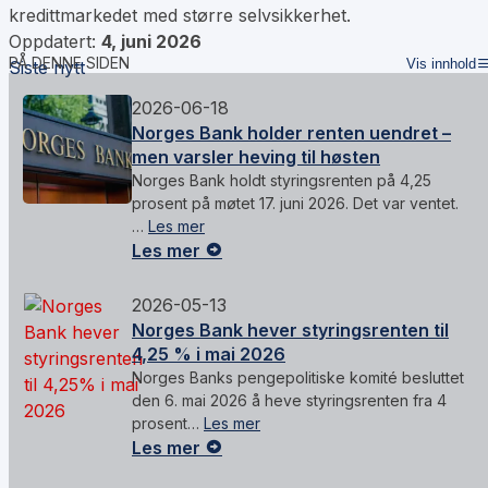
kredittmarkedet med større selvsikkerhet.
Oppdatert:
4, juni 2026
PÅ DENNE SIDEN
Vis innhold
Siste nytt
2026-06-18
Norges Bank holder renten uendret –
men varsler heving til høsten
Norges Bank holdt styringsrenten på 4,25
prosent på møtet 17. juni 2026. Det var ventet.
…
Les mer
Les mer
2026-05-13
Norges Bank hever styringsrenten til
4,25 % i mai 2026
Norges Banks pengepolitiske komité besluttet
den 6. mai 2026 å heve styringsrenten fra 4
prosent…
Les mer
Les mer