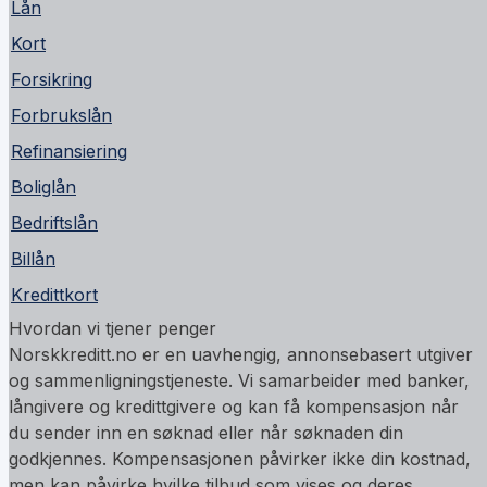
Lån
Kort
Forsikring
Forbrukslån
Refinansiering
Boliglån
Bedriftslån
Billån
Kredittkort
Hvordan vi tjener penger
Norskkreditt.no er en uavhengig, annonsebasert utgiver
og sammenligningstjeneste. Vi samarbeider med banker,
långivere og kredittgivere og kan få kompensasjon når
du sender inn en søknad eller når søknaden din
godkjennes. Kompensasjonen påvirker ikke din kostnad,
men kan påvirke hvilke tilbud som vises og deres