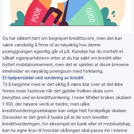
Du har sikkert hørt om begrepet kredittscore, men det kan
være vanskelig å finne ut av nøyaktig hva denne
poenggivingen egentlig går ut på. Kanskje har du mottatt et
såkalt «gjenpartsbrev» etter at du har søkt om kreditt eller
byttet mobilabonnement, men det er sjelden at disse brevene
inneholder en nøyaktig poengsum med forklaring.
Et hjelpemiddel ved vurdering av kreditt
Til å begynne med er det viktig å være klar over at det ikke
finnes noen fasitsvar når det gjelder hvilken skala som
benyttes ved en kredittvurdering. I noen tilfeller brukes skalaen
1-100, der høyere verdi er bedre, men ulike
kredittvurderingsselskaper kan velge helt forskjellige skalaer.
Dessuten er det greit å huske på at de som bestiller
kredittvurderingen, for eksempel en bank eller et mobilselskap,
kan ha egne krav til hvordan skåringen skal passe inn i interne