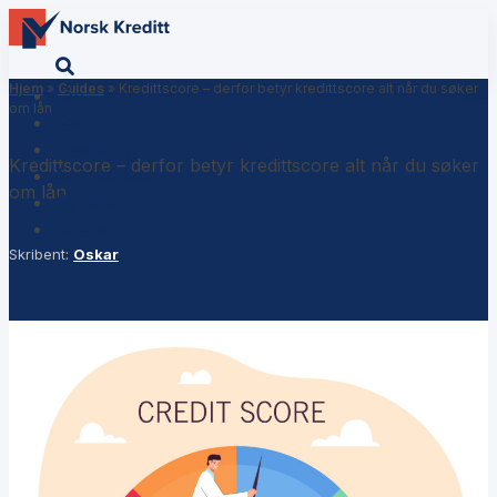
Hjem
»
Guides
»
Kredittscore – derfor betyr kredittscore alt når du søker
Lån
om lån
Kort
Forsikring
Kredittscore – derfor betyr kredittscore alt når du søker
Anmeldelser
om lån
Nyheter
Guides
Skribent:
Oskar