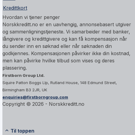
Kredittkort
Hvordan vi tjener penger
Norskkreditt.no er en uavhengig, annonsebasert utgiver
og sammenligningstjeneste. Vi samarbeider med banker,
långivere og kredittgivere og kan få kompensasjon når
du sender inn en søknad eller når søknaden din
godkjennes. Kompensasjonen påvirker ikke din kostnad,
men kan påvirke hvilke tilbud som vises og deres
plassering.
Firstborn Group Ltd.
Squire Patton Boggs Llp, Rutland House, 148 Edmund Street,
Birmingham B3 2JR, UK
enquiries@firstborngroup.com
Copyright ©
2026
- Norskkreditt.no
Til toppen