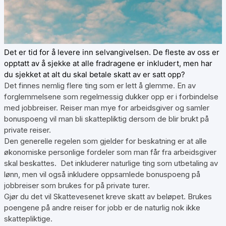
Det er tid for å levere inn selvangivelsen. De fleste av oss er
opptatt av å sjekke at alle fradragene er inkludert, men har
du sjekket at alt du skal betale skatt av er satt opp?
Det finnes nemlig flere ting som er lett å glemme. En av
forglemmelsene som regelmessig dukker opp er i forbindelse
med jobbreiser. Reiser man mye for arbeidsgiver og samler
bonuspoeng vil man bli skattepliktig dersom de blir brukt på
private reiser.
Den generelle regelen som gjelder for beskatning er at alle
økonomiske personlige fordeler som man får fra arbeidsgiver
skal beskattes. Det inkluderer naturlige ting som utbetaling av
lønn, men vil også inkludere oppsamlede bonuspoeng på
jobbreiser som brukes for på private turer.
Gjør du det vil Skattevesenet kreve skatt av beløpet. Brukes
poengene på andre reiser for jobb er de naturlig nok ikke
skattepliktige.