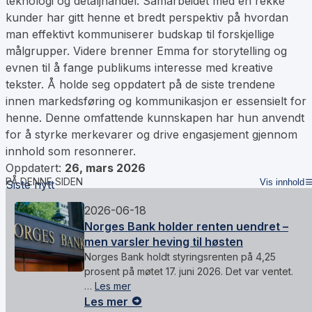
teknologi og detaljhandel. Samarbeidet med en rekke
kunder har gitt henne et bredt perspektiv på hvordan
man effektivt kommuniserer budskap til forskjellige
målgrupper. Videre brenner Emma for storytelling og
evnen til å fange publikums interesse med kreative
tekster. Å holde seg oppdatert på de siste trendene
innen markedsføring og kommunikasjon er essensielt for
henne. Denne omfattende kunnskapen har hun anvendt
for å styrke merkevarer og drive engasjement gjennom
innhold som resonnerer.
Oppdatert:
26, mars 2026
PÅ DENNE SIDEN
Vis innhold
Siste nytt
2026-06-18
Norges Bank holder renten uendret –
men varsler heving til høsten
Norges Bank holdt styringsrenten på 4,25
prosent på møtet 17. juni 2026. Det var ventet.
…
Les mer
Les mer