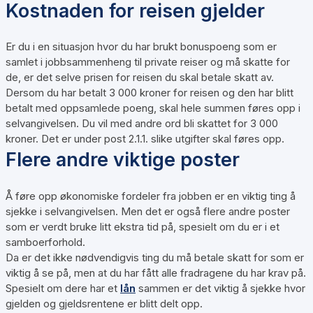
Kostnaden for reisen gjelder
Er du i en situasjon hvor du har brukt bonuspoeng som er
samlet i jobbsammenheng til private reiser og må skatte for
de, er det selve prisen for reisen du skal betale skatt av.
Dersom du har betalt 3 000 kroner for reisen og den har blitt
betalt med oppsamlede poeng, skal hele summen føres opp i
selvangivelsen. Du vil med andre ord bli skattet for 3 000
kroner. Det er under post 2.1.1. slike utgifter skal føres opp.
Flere andre viktige poster
Å føre opp økonomiske fordeler fra jobben er en viktig ting å
sjekke i selvangivelsen. Men det er også flere andre poster
som er verdt bruke litt ekstra tid på, spesielt om du er i et
samboerforhold.
Da er det ikke nødvendigvis ting du må betale skatt for som er
viktig å se på, men at du har fått alle fradragene du har krav på.
Spesielt om dere har et
lån
sammen er det viktig å sjekke hvor
gjelden og gjeldsrentene er blitt delt opp.