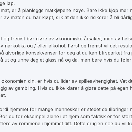
ge løp.
, er å planlegge matkjøpene nøye. Bare ikke kjøp mer mat e
er av maten du har kjøpt, slik at den ikke risikerer å bli då
st og fremst bør gjøre av økonomiske årsaker, men av helse
rkotika og / eller alkohol. Først og fremst vil det result
å alvorlige konsekvenser for deg at du kan bli sparket fra j
 gå ut og unne deg et glass nå og da, men bare hvis du føler
økonomien din, er hvis du lider av spilleavhengighet. Vet du
ngig av gambling. Hvis du ikke klarer å gjøre dette på ege
et.
 fordi hjemmet for mange mennesker er stedet de tilbringer m
r du for eksempel alene i et hjem som faktisk er for stor
eller flere av rommene i hjemmet ditt. Dette er igjen noe du 