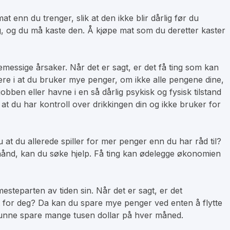
nn du trenger, slik at den ikke blir dårlig før du
rlig, og du må kaste den. Å kjøpe mat som du deretter kaster
messige årsaker. Når det er sagt, er det få ting som kan
ere i at du bruker mye penger, om ikke alle pengene dine,
obben eller havne i en så dårlig psykisk og fysisk tilstand
 at du har kontroll over drikkingen din og ikke bruker for
 at du allerede spiller for mer penger enn du har råd til?
n hånd, kan du søke hjelp. Få ting kan ødelegge økonomien
esteparten av tiden sin. Når det er sagt, er det
t for deg? Da kan du spare mye penger ved enten å flytte
vil kunne spare mange tusen dollar på hver måned.