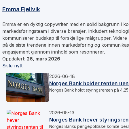
Emma Fjellvik
Emma er en dyktig copywriter med en solid bakgrunn i kom
markedsføringsteam i diverse bransjer, inkludert teknolog
kommuniserer budskap til forskjellige målgrupper. Videre 
på de siste trendene innen markedsføring og kommunikas
engasjement gjennom innhold som resonnerer.
Oppdatert:
26, mars 2026
Siste nytt
2026-06-18
Norges Bank holder renten uend
Norges Bank holdt styringsrenten på 4,25 
2026-05-13
Norges Bank hever styringsrent
Norges Banks pengepolitiske komité beslu