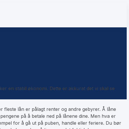
ker en stabil økonomi. Dette er akkurat det vi skal se
er fleste lån er pålagt renter og andre gebyrer. Å låne
e pengene på å betale ned på lånene dine. Men hva er
empel for å gå ut på puben, handle eller feriere. Du bør