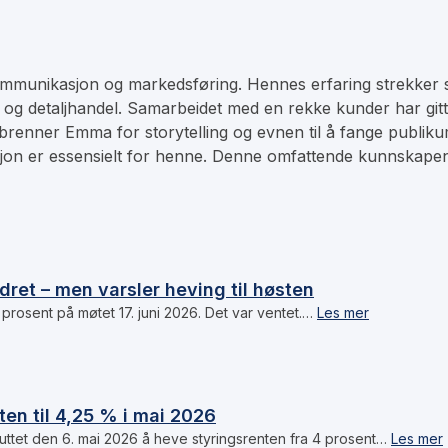
munikasjon og markedsføring. Hennes erfaring strekker seg
i og detaljhandel. Samarbeidet med en rekke kunder har git
brenner Emma for storytelling og evnen til å fange publiku
jon er essensielt for henne. Denne omfattende kunnskapen
ret – men varsler heving til høsten
prosent på møtet 17. juni 2026. Det var ventet.…
Les mer
en til 4,25 % i mai 2026
ttet den 6. mai 2026 å heve styringsrenten fra 4 prosent…
Les mer