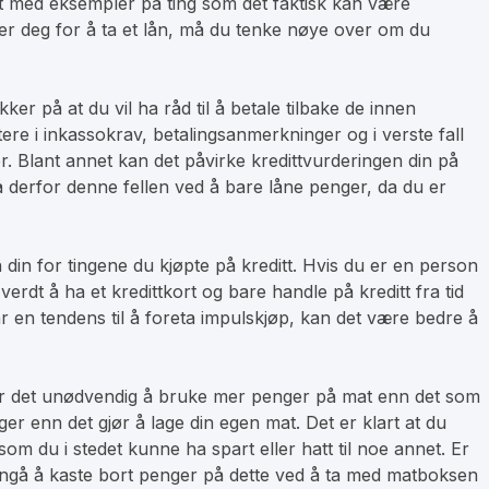
ut med eksempler på ting som det faktisk kan være
mer deg for å ta et lån, må du tenke nøye over om du
r på at du vil ha råd til å betale tilbake de innen
tere i inkassokrav, betalingsanmerkninger og i verste fall
r. Blant annet kan det påvirke kredittvurderingen din på
gå derfor denne fellen ved å bare låne penger, da du er
 din for tingene du kjøpte på kreditt. Hvis du er en person
rdt å ha et kredittkort og bare handle på kreditt fra tid
 en tendens til å foreta impulskjøp, kan det være bedre å
, er det unødvendig å bruke mer penger på mat enn det som
er enn det gjør å lage din egen mat. Det er klart at du
m du i stedet kunne ha spart eller hatt til noe annet. Er
nngå å kaste bort penger på dette ved å ta med matboksen