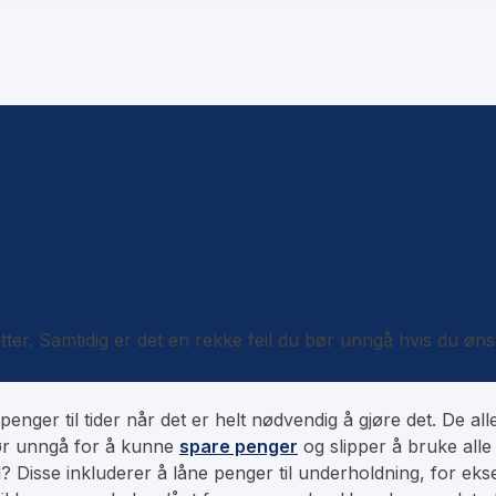
etter. Samtidig er det en rekke feil du bør unngå hvis du øns
penger til tider når det er helt nødvendig å gjøre det. De all
bør unngå for å kunne
spare penger
og slipper å bruke all
? Disse inkluderer å låne penger til underholdning, for eks