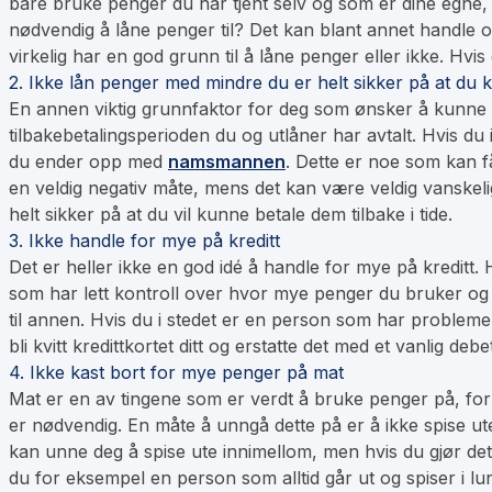
bare bruke penger du har tjent selv og som er dine egne,
nødvendig å låne penger til? Det kan blant annet handle o
virkelig har en god grunn til å låne penger eller ikke. Hvis 
2. Ikke lån penger med mindre du er helt sikker på at du k
En annen viktig grunnfaktor for deg som ønsker å kunne få 
tilbakebetalingsperioden du og utlåner har avtalt. Hvis du 
du ender opp med
namsmannen
. Dette er noe som kan f
en veldig negativ måte, mens det kan være veldig vanskelig,
helt sikker på at du vil kunne betale dem tilbake i tide.
3. Ikke handle for mye på kreditt
Det er heller ikke en god idé å handle for mye på kreditt. 
som har lett kontroll over hvor mye penger du bruker og va
til annen. Hvis du i stedet er en person som har problem
bli kvitt kredittkortet ditt og erstatte det med et vanlig debe
4. Ikke kast bort for mye penger på mat
Mat er en av tingene som er verdt å bruke penger på, for
er nødvendig. En måte å unngå dette på er å ikke spise ute
kan unne deg å spise ute innimellom, men hvis du gjør det
du for eksempel en person som alltid går ut og spiser i