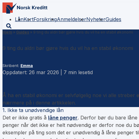
Lån
Kort
Forsikring
Anmeldelser
Nyheter
Guides
Hjem
»
Guides
»
9 ting du aldri bør gjøre hvis du vil ha en stabil økonomi
9 ting du aldri bør gjøre hvis du vil ha en stabil økonomi
Skribent:
Emma
Oppdatert: 26 mar 2026 | 7 min lesetid
Å ha en stabil økonomi er selvfølgelig noe vi alle streber 
nærmere på i denne artikkelen.
1. Ikke ta unødvendige lån
Det er ikke gratis å
låne penger
. Derfor bør du bare låne 
penger når det ikke er helt nødvendig er derfor noe du 
eksempler på ting som det er unødvendig å låne penger til