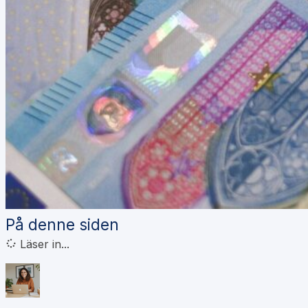
På denne siden
Läser in...