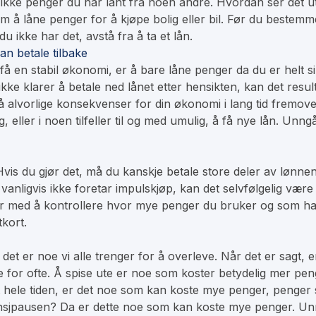
 ikke penger du har lånt fra noen andre. Hvordan ser det 
m å låne penger for å kjøpe bolig eller bil. Før du bestem
du ikke har det, avstå fra å ta et lån.
an betale tilbake
en stabil økonomi, er å bare låne penger da du er helt sikke
ikke klarer å betale ned lånet etter hensikten, kan det resul
å alvorlige konsekvenser for din økonomi i lang tid fremove
 eller i noen tilfeller til og med umulig, å få nye lån. Unn
Hvis du gjør det, må du kanskje betale store deler av lønnen
nligvis ikke foretar impulskjøp, kan det selvfølgelig være ve
er med å kontrollere hvor mye penger du bruker og som har
tkort.
 det er noe vi alle trenger for å overleve. Når det er sagt
 for ofte. Å spise ute er noe som koster betydelig mer peng
 hele tiden, er det noe som kan koste mye penger, penger so
 lunsjpausen? Da er dette noe som kan koste mye penger. U