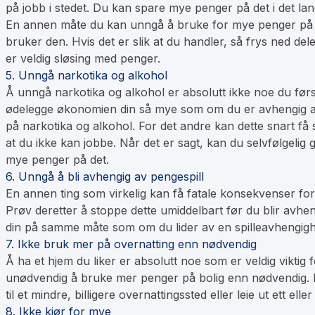
på jobb i stedet. Du kan spare mye penger på det i det lan
En annen måte du kan unngå å bruke for mye penger på mat
bruker den. Hvis det er slik at du handler, så frys ned del
er veldig sløsing med penger.
5. Unngå narkotika og alkohol
Å unngå narkotika og alkohol er absolutt ikke noe du før
ødelegge økonomien din så mye som om du er avhengig av na
på narkotika og alkohol. For det andre kan dette snart få s
at du ikke kan jobbe. Når det er sagt, kan du selvfølgelig
mye penger på det.
6. Unngå å bli avhengig av pengespill
En annen ting som virkelig kan få fatale konsekvenser for 
Prøv deretter å stoppe dette umiddelbart før du blir avhe
din på samme måte som om du lider av en spilleavhengigh
7. Ikke bruk mer på overnatting enn nødvendig
Å ha et hjem du liker er absolutt noe som er veldig viktig
unødvendig å bruke mer penger på bolig enn nødvendig. Bo
til et mindre, billigere overnattingssted eller leie ut ett 
8. Ikke kjør for mye