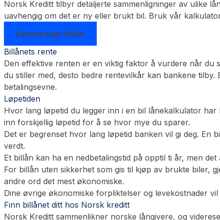
Norsk Kreditt tilbyr detaljerte sammenligninger av ulike lån
uavhengig om det er ny eller brukt bil. Bruk vår kalkulator
Sammenlign billån
Billånets rente
Den effektive renten er en viktig faktor å vurdere når du s
du stiller med, desto bedre rentevilkår kan bankene tilby.
betalingsevne.
Løpetiden
Hvor lang løpetid du legger inn i en bil lånekalkulator h
inn forskjellig løpetid for å se hvor mye du sparer.
Det er begrenset hvor lang løpetid banken vil gi deg. En bi
verdt.
Et billån kan ha en nedbetalingstid på opptil ti år, men de
For billån uten sikkerhet som gis til kjøp av brukte biler,
andre ord det mest økonomiske.
Dine øvrige økonomiske forpliktelser og levekostnader vil o
Finn billånet ditt hos Norsk kreditt
Norsk Kreditt sammenlikner norske långivere, og videresen