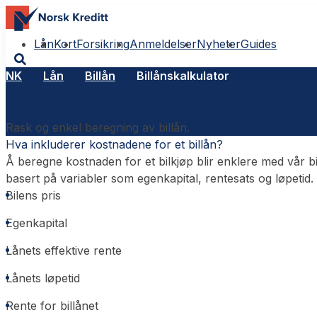
Lån
Kort
Forsikring
Anmeldelser
Nyheter
Guides
NK
Lån
Billån
Billånskalkulator
Billånskalkulator
Rask og enkel beregning av billån.
Hva inkluderer kostnadene for et billån?
Å beregne kostnaden for et bilkjøp blir enklere med vår bi
basert på variabler som egenkapital, rentesats og løpetid.
Bilens pris
Egenkapital
Lånets effektive rente
Lånets løpetid
Rente for billånet