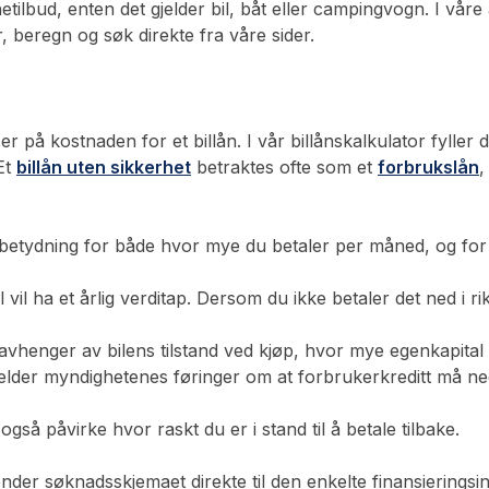
etilbud, enten det gjelder bil, båt eller campingvogn. I våre 
, beregn og søk direkte fra våre sider.
er på kostnaden for et billån. I vår billånskalkulator fyller
 Et
billån uten sikkerhet
betraktes ofte som et
forbrukslån
,
ar betydning for både hvor mye du betaler per måned, og for
l vil ha et årlig verditap. Dersom du ikke betaler det ned i
t avhenger av bilens tilstand ved kjøp, hvor mye egenkapital 
 gjelder myndighetenes føringer om at
forbrukerkreditt
må ned
gså påvirke hvor raskt du er i stand til å betale tilbake.
der søknadsskjemaet direkte til den enkelte finansieringsin