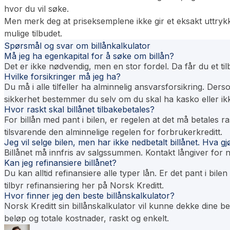
hvor du vil søke.
Men merk deg at priseksemplene ikke gir et eksakt uttrykk fo
mulige tilbudet.
Spørsmål og svar om billånkalkulator
Må jeg ha egenkapital for å søke om billån?
Det er ikke nødvendig, men en stor fordel. Da får du et til
Hvilke forsikringer må jeg ha?
Du må i alle tilfeller ha alminnelig ansvarsforsikring. Ders
sikkerhet bestemmer du selv om du skal ha kasko eller ik
Hvor raskt skal billånet tilbakebetales?
For billån med pant i bilen, er regelen at det må betales ra
tilsvarende den alminnelige regelen for forbrukerkreditt.
Jeg vil selge bilen, men har ikke nedbetalt billånet. Hva gj
Billånet må innfris av salgssummen. Kontakt långiver for
Kan jeg refinansiere billånet?
Du kan alltid refinansiere alle typer lån. Er det pant i bi
tilbyr refinansiering her på Norsk Kreditt.
Hvor finner jeg den beste billånskalkulator?
Norsk Kreditt sin billånskalkulator vil kunne dekke dine 
beløp og totale kostnader, raskt og enkelt.