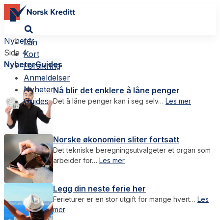
Nyheter
Lån
Side 4
Kort
Nyheter
Guides
Forsikring
Anmeldelser
Nyheter
Nå blir det enklere å låne penger
Guides
Det å låne penger kan i seg selv…
Les mer
Norske økonomien sliter fortsatt
Det tekniske beregningsutvalgeter et organ som
arbeider for…
Les mer
Legg din neste ferie her
Ferieturer er en stor utgift for mange hvert…
Les
mer