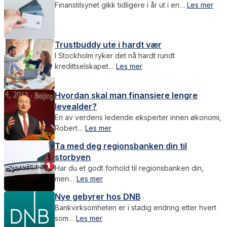
Finanstilsynet gikk tidligere i år ut i en…
Les mer
Trustbuddy ute i hardt vær
I Stockholm ryker det nå hardt rundt
kredittselskapet…
Les mer
Hvordan skal man finansiere lengre
levealder?
En av verdens ledende eksperter innen økonomi,
Robert…
Les mer
Ta med deg regionsbanken din til
storbyen
Har du et godt forhold til regionsbanken din,
men…
Les mer
Nye gebyrer hos DNB
Bankvirksomheten er i stadig endring etter hvert
som…
Les mer