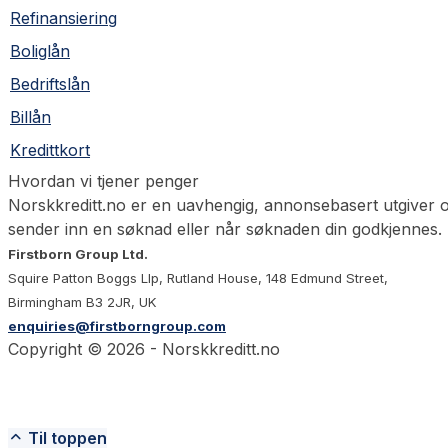
Refinansiering
Boliglån
Bedriftslån
Billån
Kredittkort
Hvordan vi tjener penger
Norskkreditt.no er en uavhengig, annonsebasert utgiver 
sender inn en søknad eller når søknaden din godkjennes. 
Firstborn Group Ltd.
Squire Patton Boggs Llp, Rutland House, 148 Edmund Street,
Birmingham B3 2JR, UK
enquiries@firstborngroup.com
Copyright ©
2026
- Norskkreditt.no
Til toppen