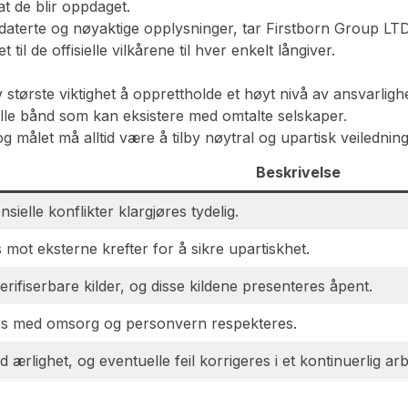
 at de blir oppdaget.
terte og nøyaktige opplysninger, tar Firstborn Group LTD ik
il de offisielle vilkårene til hver enkelt långiver.
v største viktighet å opprettholde et høyt nivå av ansvarlighe
ielle bånd som kan eksistere med omtalte selskaper.
ålet må alltid være å tilby nøytral og upartisk veiledning. D
Beskrivelse
sielle konflikter klargjøres tydelig.
s mot eksterne krefter for å sikre upartiskhet.
rifiserbare kilder, og disse kildene presenteres åpent.
res med omsorg og personvern respekteres.
rlighet, og eventuelle feil korrigeres i et kontinuerlig arb