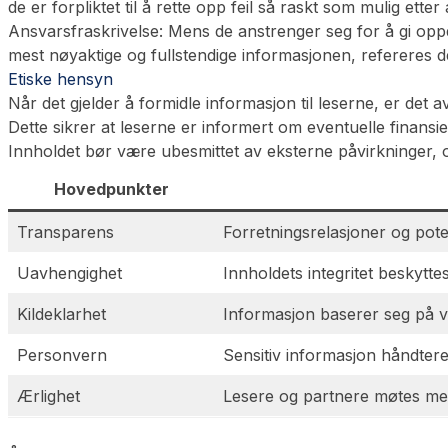
de er forpliktet til å rette opp feil så raskt som mulig etter
Ansvarsfraskrivelse:
Mens de anstrenger seg for å gi oppda
mest nøyaktige og fullstendige informasjonen, refereres det t
Etiske hensyn
Når det gjelder å formidle informasjon til leserne, er det a
Dette sikrer at leserne er informert om eventuelle finans
Innholdet bør være ubesmittet av eksterne påvirkninger, og m
Hovedpunkter
Transparens
Forretningsrelasjoner og poten
Uavhengighet
Innholdets integritet beskytte
Kildeklarhet
Informasjon baserer seg på ve
Personvern
Sensitiv informasjon håndte
Ærlighet
Lesere og partnere møtes med æ