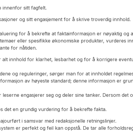
innenfor sitt fagfelt.
fikasjoner og sitt engasjement for å skrive troverdig innhold.
luering for å bekrefte at faktainformasjon er nøyaktig og at 
maer eller spesifikke økonomiske produkter, vurderes innho
ante for nåtiden.
 innhold for klarhet, lesbarhet og for å korrigere eventuell
ene og reguleringer, sørger man for at innholdet regelmessi
ormasjon av høyeste standard; denne informasjon er grundi
 leserne engasjerer seg og deler sine tanker. Dersom det opp
 det en grundig vurdering for å bekrefte fakta.
 ajourført i samsvar med redaksjonelle retningslinjer.
 system er perfekt og feil kan oppstå. De tar alle forholdsr