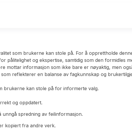
litet som brukerne kan stole på. For å opprettholde denne t
 for pålitelighet og ekspertise, samtidig som den formidles m
re mottar informasjon som ikke bare er nøyaktig, men også 
 som reflekterer en balanse av fagkunnskap og brukertilgje
om brukerne kan stole på for informerte valg.
orrekt og oppdatert.
r å unngå spredning av feilinformasjon.
r kopiert fra andre verk.