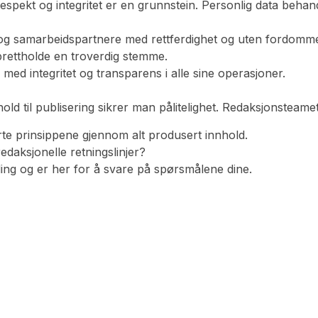
spekt og integritet er en grunnstein. Personlig data behand
og samarbeidspartnere med rettferdighet og uten fordommer.
prettholde en troverdig stemme.
ed integritet og transparens i alle sine operasjoner.
ld til publisering sikrer man pålitelighet. Redaksjonsteamet 
erte prinsippene gjennom alt produsert innhold.
daksjonelle retningslinjer?
lding og er her for å svare på spørsmålene dine.