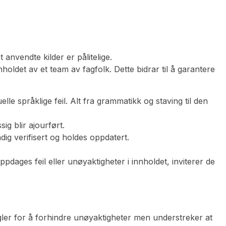
anvendte kilder er pålitelige.
ldet av et team av fagfolk. Dette bidrar til å garantere
e språklige feil. Alt fra grammatikk og staving til den
g blir ajourført.
g verifisert og holdes oppdatert.
dages feil eller unøyaktigheter i innholdet, inviterer de
egler for å forhindre unøyaktigheter men understreker at