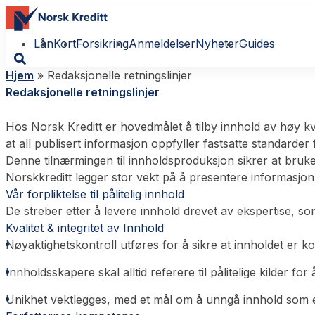
Lån
Kort
Forsikring
Anmeldelser
Nyheter
Guides
Hjem
»
Redaksjonelle retningslinjer
Redaksjonelle retningslinjer
Hos Norsk Kreditt er hovedmålet å tilby innhold av høy kva
at all publisert informasjon oppfyller fastsatte standarder
Denne tilnærmingen til innholdsproduksjon sikrer at bruke
Norskkreditt legger stor vekt på å presentere informasjon
Vår forpliktelse til pålitelig innhold
De streber etter å levere innhold drevet av ekspertise, s
Kvalitet & integritet av Innhold
Nøyaktighetskontroll utføres for å sikre at innholdet er k
Innholdsskapere skal alltid referere til pålitelige kilder fo
Unikhet vektlegges, med et mål om å unngå innhold som e