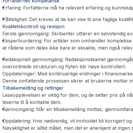
Forfatternes kompetanse
Erfaring
: Forfatterne må ha relevant erfaring og kunnskap 
Pålitelighet
: Det kreves at de kan vise til sine faglige kvali
Kvalitetskontroll og revisjon
Første gjennomgang:
Skribenter utfører en selvstendig eva
Ekspertvurdering:
For artikler som omhandler komplekse te
at rådene som deles ikke bare er eksakte, men også relev
Redaksjonell gjennomgang:
Redaksjonsteamet gjennomgår alt
overordnede strukturen og flyten blir nøye kontrollert.
Oppdateringer:
Med kontinuerlige endringer i finansmarked
Denne omfattende prosessen sikrer at brukerne mottar inf
Tilbakemelding og rettinger
Leseopplevelsen er viktig
for dem, og de setter pris på når
leserne til å kontakte dem.
Gjennomgang:
Når en tilbakemelding mottas, gjennomføres
Oppdatering:
Hvis nødvendig, vil innholdet bli korrigert og
Nøyaktighet
er alltid målet, men det er anerkjent at ingen