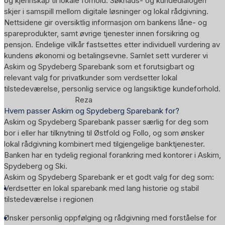
og kjennskap til lokale forhold. Søknads- og kundedialogen
skjer i samspill mellom digitale løsninger og lokal rådgivning.
Nettsidene gir oversiktlig informasjon om bankens låne- og
spareprodukter, samt øvrige tjenester innen forsikring og
pensjon. Endelige vilkår fastsettes etter individuell vurdering av
kundens økonomi og betalingsevne. Samlet sett vurderer vi
Askim og Spydeberg Sparebank som et forutsigbart og
relevant valg for privatkunder som verdsetter lokal
tilstedeværelse, personlig service og langsiktige kundeforhold.
Reza
Hvem passer Askim og Spydeberg Sparebank for?
Askim og Spydeberg Sparebank passer særlig for deg som
bor i eller har tilknytning til Østfold og Follo, og som ønsker
lokal rådgivning kombinert med tilgjengelige banktjenester.
Banken har en tydelig regional forankring med kontorer i Askim,
Spydeberg og Ski.
Askim og Spydeberg Sparebank er et godt valg for deg som:
Verdsetter en lokal sparebank med lang historie og stabil
tilstedeværelse i regionen
Ønsker personlig oppfølging og rådgivning med forståelse for