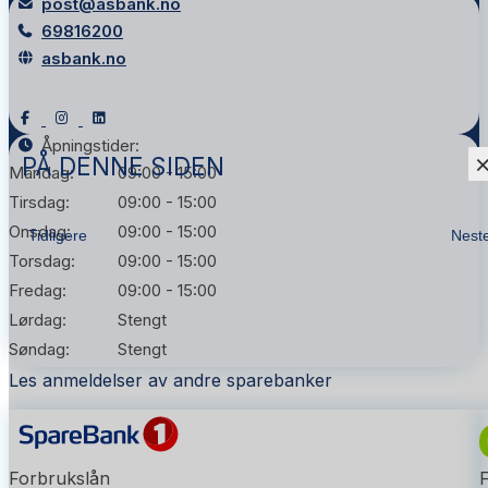
post@asbank.no
69816200
asbank.no
Åpningstider:
PÅ DENNE SIDEN
Mandag:
09:00 - 15:00
Tirsdag:
09:00 - 15:00
Onsdag:
09:00 - 15:00
Tidligere
Nest
Torsdag:
09:00 - 15:00
Fredag:
09:00 - 15:00
Lørdag:
Stengt
Søndag:
Stengt
Les anmeldelser av andre sparebanker
Forbrukslån