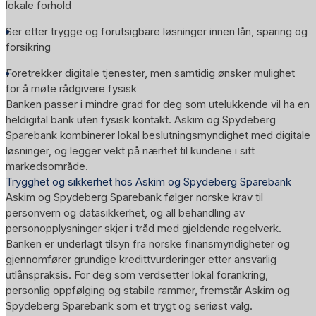
lokale forhold
Ser etter trygge og forutsigbare løsninger innen lån, sparing og
forsikring
Foretrekker digitale tjenester, men samtidig ønsker mulighet
for å møte rådgivere fysisk
Banken passer i mindre grad for deg som utelukkende vil ha en
heldigital bank uten fysisk kontakt. Askim og Spydeberg
Sparebank kombinerer lokal beslutningsmyndighet med digitale
løsninger, og legger vekt på nærhet til kundene i sitt
markedsområde.
Trygghet og sikkerhet hos Askim og Spydeberg Sparebank
Askim og Spydeberg Sparebank følger norske krav til
personvern og datasikkerhet, og all behandling av
personopplysninger skjer i tråd med gjeldende regelverk.
Banken er underlagt tilsyn fra norske finansmyndigheter og
gjennomfører grundige kredittvurderinger etter ansvarlig
utlånspraksis. For deg som verdsetter lokal forankring,
personlig oppfølging og stabile rammer, fremstår Askim og
Spydeberg Sparebank som et trygt og seriøst valg.