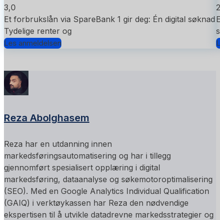
3,0
2
Et forbrukslån via SpareBank 1 gir deg: Én digital søknad
E
Tydelige renter og
s
Les anmeldelsen
L
Reza Abolghasem
Reza har en utdanning innen
markedsføringsautomatisering og har i tillegg
gjennomført spesialisert opplæring i digital
markedsføring, dataanalyse og søkemotoroptimalisering
(SEO). Med en Google Analytics Individual Qualification
(GAIQ) i verktøykassen har Reza den nødvendige
ekspertisen til å utvikle datadrevne markedsstrategier og