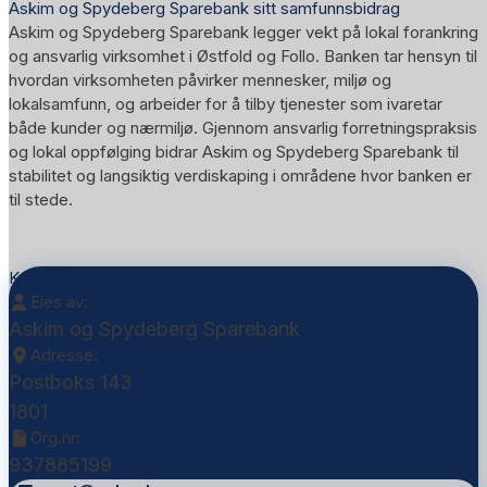
Askim og Spydeberg Sparebank sitt samfunnsbidrag
Askim og Spydeberg Sparebank legger vekt på lokal forankring
og ansvarlig virksomhet i Østfold og Follo. Banken tar hensyn til
hvordan virksomheten påvirker mennesker, miljø og
lokalsamfunn, og arbeider for å tilby tjenester som ivaretar
både kunder og nærmiljø. Gjennom ansvarlig forretningspraksis
og lokal oppfølging bidrar Askim og Spydeberg Sparebank til
stabilitet og langsiktig verdiskaping i områdene hvor banken er
til stede.
Kontakt Askim og Spydeberg Sparebank
Eies av:
Askim og Spydeberg Sparebank
Adresse:
Postboks 143
1801
Org.nr:
937885199