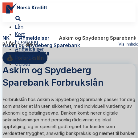
Lån
Kort
NK
Anmeldelser
Askim og Spydeberg Sparebank
Forsikring
PÅ DENNE SIDEN
Vis innhol
Askim og Spydeberg Sparebank
Anmeldelser
Skribent:
Reza
Nyheter
Forbrukslån
Guides
Askim og Spydeberg
Sparebank Forbrukslån
Forbrukslån hos Askim & Spydeberg Sparebank passer for deg
som ønsker et lån uten sikkerhet, med individuell vurdering av
økonomi og betalingsevne. Banken kombinerer digitale
søknadsløsninger med personlig rådgivning og lokal
oppfølging, og er spesielt godt egnet for kunder som
verdsetter trygghet, ansvarlig bankpraksis og nærhet til banken