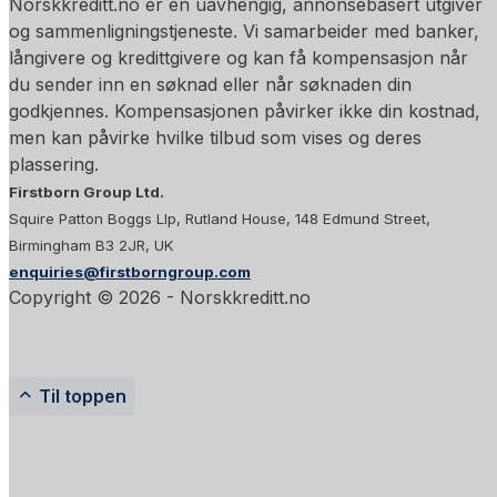
Norskkreditt.no er en uavhengig, annonsebasert utgiver
og sammenligningstjeneste. Vi samarbeider med banker,
långivere og kredittgivere og kan få kompensasjon når
du sender inn en søknad eller når søknaden din
godkjennes. Kompensasjonen påvirker ikke din kostnad,
men kan påvirke hvilke tilbud som vises og deres
plassering.
Firstborn Group Ltd.
Squire Patton Boggs Llp, Rutland House, 148 Edmund Street,
Birmingham B3 2JR, UK
enquiries@firstborngroup.com
Copyright ©
2026
- Norskkreditt.no
Til toppen