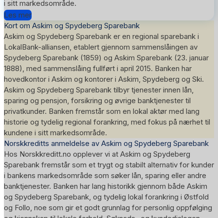
i sitt markedsområde.
Les mer
Kort om Askim og Spydeberg Sparebank
Askim og Spydeberg Sparebank er en regional sparebank i
LokalBank-alliansen, etablert gjennom sammenslåingen av
Spydeberg Sparebank (1859) og Askim Sparebank (23. januar
1888), med sammenslåing fullført i april 2015. Banken har
hovedkontor i Askim og kontorer i Askim, Spydeberg og Ski.
Askim og Spydeberg Sparebank tilbyr tjenester innen lån,
sparing og pensjon, forsikring og øvrige banktjenester til
privatkunder. Banken fremstår som en lokal aktør med lang
historie og tydelig regional forankring, med fokus på nærhet til
kundene i sitt markedsområde.
Norskkreditts anmeldelse av Askim og Spydeberg Sparebank
Hos Norskkreditt.no opplever vi at Askim og Spydeberg
Sparebank fremstår som et trygt og stabilt alternativ for kunder
i bankens markedsområde som søker lån, sparing eller andre
banktjenester. Banken har lang historikk gjennom både Askim
og Spydeberg Sparebank, og tydelig lokal forankring i Østfold
og Follo, noe som gir et godt grunnlag for personlig oppfølging