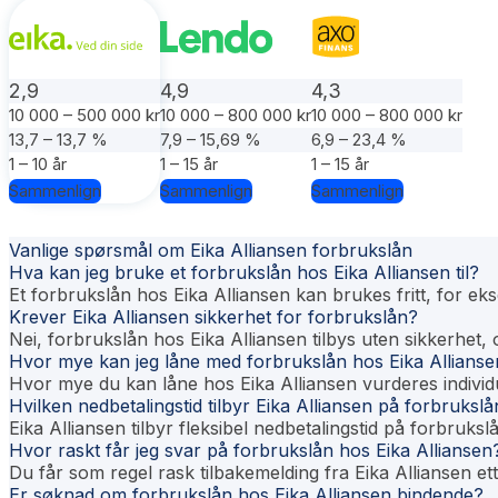
2,9
4,9
4,3
10 000 – 500 000 kr
10 000 – 800 000 kr
10 000 – 800 000 kr
13,7 – 13,7 %
7,9 – 15,69 %
6,9 – 23,4 %
1 – 10 år
1 – 15 år
1 – 15 år
Sammenlign
Sammenlign
Sammenlign
Vanlige spørsmål om Eika Alliansen forbrukslån
Hva kan jeg bruke et forbrukslån hos Eika Alliansen til?
Et forbrukslån hos Eika Alliansen kan brukes fritt, for ekse
Krever Eika Alliansen sikkerhet for forbrukslån?
Nei, forbrukslån hos Eika Alliansen tilbys uten sikkerhet, 
Hvor mye kan jeg låne med forbrukslån hos Eika Allianse
Hvor mye du kan låne hos Eika Alliansen vurderes individu
Hvilken nedbetalingstid tilbyr Eika Alliansen på forbruksl
Eika Alliansen tilbyr fleksibel nedbetalingstid på forbruks
Hvor raskt får jeg svar på forbrukslån hos Eika Alliansen
Du får som regel rask tilbakemelding fra Eika Alliansen et
Er søknad om forbrukslån hos Eika Alliansen bindende?