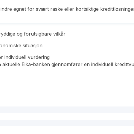
indre egnet for svært raske eller kortsiktige kredittløsninge
ryddige og forutsigbare vilkår
konomiske situasjon
er individuell vurdering
aktuelle Eika-banken gjennomfører en individuell kredittvur