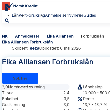
Lån
Kort
Forsikring
Anmeldelser
Nyheter
Guides
NK
Anmeldelser
Eika Alliansen
Forbrukslån
Eika Alliansen Forbrukslån
Skribent:
Reza
Oppdatert: 6 mai 2026
Eika Alliansen Forbrukslån
Søk her
2,9
Norskkreditts rating
Lånebeløp
Tilbud
2,4
10 000 - 500 
Enkelhet
3,5
Rente
Godkjenning
3,0
13,7 - 13,7 %