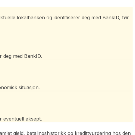
aktuelle lokalbanken og identifiserer deg med BankID, før
rer deg med BankID.
onomisk situasjon.
 eventuell aksept.
amlet gjeld, betalingshistorikk og kredittvurdering hos den