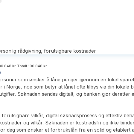
d
rsonlig rådgivning, forutsigbare kostnader
0 848 kr. Totalt 100 848 kr
e
rsoner som ønsker å låne penger gjennom en lokal spareban
 Norge, noe som betyr at lånet ofte tilbys via din lokale b
gifter. Søknaden sendes digitalt, og banken gjør deretter en 
forutsigbare vilkår, digital søknadsprosess og effektiv beh
 kostnader og vilkår. Søknaden er kostnadsfri og ikke binde
 for deg som ønsker et forbrukslån fra en solid og etablert 