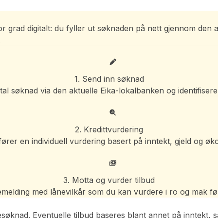
or grad digitalt: du fyller ut søknaden på nett gjennom den 
.
1. Send inn søknad
gital søknad via den aktuelle Eika-lokalbanken og identifise
2. Kredittvurdering
er en individuell vurdering basert på inntekt, gjeld og øk
3. Motta og vurder tilbud
kemelding med lånevilkår som du kan vurdere i ro og mak før
esøknad. Eventuelle tilbud baseres blant annet på inntekt, s