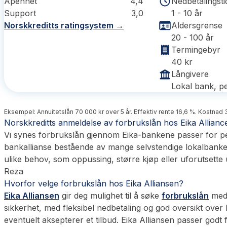
Åpenhet
4,4
Nedbetalingsti
Support
3,0
1 - 10 år
Norskkreditts ratingsystem →
Aldersgrense
20 - 100 år
Termingebyr
40 kr
Långivere
Lokal bank, pe
Eksempel: Annuitetslån 70 000 kr over 5 år. Effektiv rente 16,6 %. Kostnad 3
Norskkreditts anmeldelse av forbrukslån hos Eika Allianc
Vi synes forbrukslån gjennom Eika-bankene passer for pe
bankallianse bestående av mange selvstendige lokalbanker i
ulike behov, som oppussing, større kjøp eller uforutsette ut
Reza
Hvorfor velge forbrukslån hos Eika Alliansen?
Eika Alliansen
gir deg mulighet til å søke
forbrukslån
med 
sikkerhet, med fleksibel nedbetaling og god oversikt over
eventuelt aksepterer et tilbud. Eika Alliansen passer godt