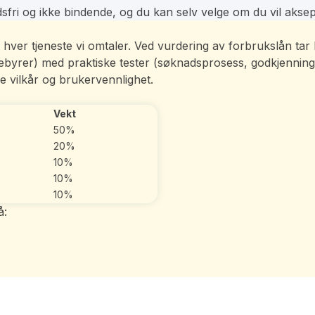
fri og ikke bindende, og du kan selv velge om du vil aksept
e av hver tjeneste vi omtaler. Ved vurdering av forbrukslån t
 gebyrer) med praktiske tester (søknadsprosess, godkjenning
e vilkår og brukervennlighet.
Vekt
50%
20%
10%
10%
10%
å: