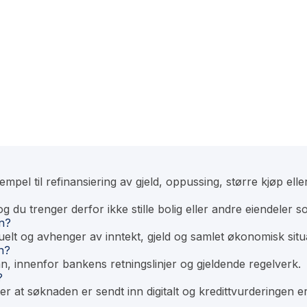
mpel til refinansiering av gjeld, oppussing, større kjøp eller
og du trenger derfor ikke stille bolig eller andre eiendeler 
n?
elt og avhenger av inntekt, gjeld og samlet økonomisk situ
ån?
lån, innenfor bankens retningslinjer og gjeldende regelverk.
?
ter at søknaden er sendt inn digitalt og kredittvurderingen e