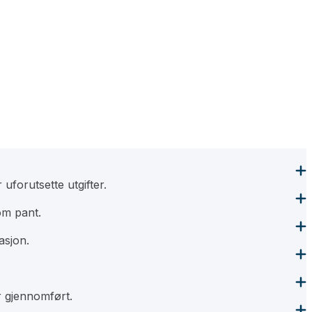
 uforutsette utgifter.
som pant.
asjon.
r gjennomført.