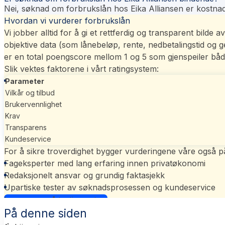
Nei, søknad om forbrukslån hos Eika Alliansen er kostnads
Hvordan vi vurderer forbrukslån
Vi jobber alltid for å gi et rettferdig og transparent bild
objektive data (som lånebeløp, rente, nedbetalingstid og
er en total poengscore mellom 1 og 5 som gjenspeiler båd
Slik vektes faktorene i vårt
ratingsystem
:
Parameter
Vilkår og tilbud
Brukervennlighet
Krav
Transparens
Kundeservice
For å sikre troverdighet bygger vurderingene våre også p
Fageksperter med lang erfaring innen privatøkonomi
Redaksjonelt ansvar og grundig faktasjekk
Upartiske tester av søknadsprosessen og kundeservice
Les mer om vårt ratingsystem
På denne siden