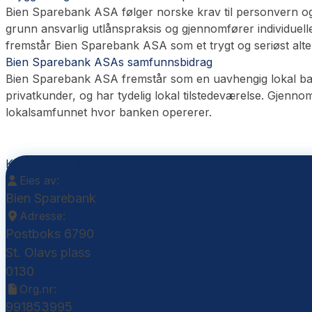
Bien Sparebank ASA følger norske krav til personvern og d
grunn ansvarlig utlånspraksis og gjennomfører individuell
fremstår Bien Sparebank ASA som et trygt og seriøst alter
Bien Sparebank ASAs samfunnsbidrag
Bien Sparebank ASA fremstår som en uavhengig lokal bank m
privatkunder, og har tydelig lokal tilstedeværelse. Gjennom
lokalsamfunnet hvor banken opererer.
Kontakt Bien Sparebank
Eies av:
Bien Sparebank
Adresse:
Postboks 6790
St. Olavs plass
0130
Org.nr:
991853995