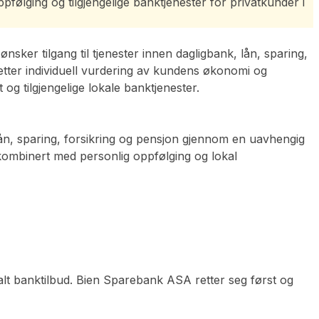
ølging og tilgjengelige banktjenester for privatkunder i
ker tilgang til tjenester innen dagligbank, lån, sparing,
 etter individuell vurdering av kundens økonomi og
g tilgjengelige lokale banktjenester.
lån, sparing, forsikring og pensjon gjennom en uavhengig
 kombinert med personlig oppfølging og lokal
alt banktilbud. Bien Sparebank ASA retter seg først og