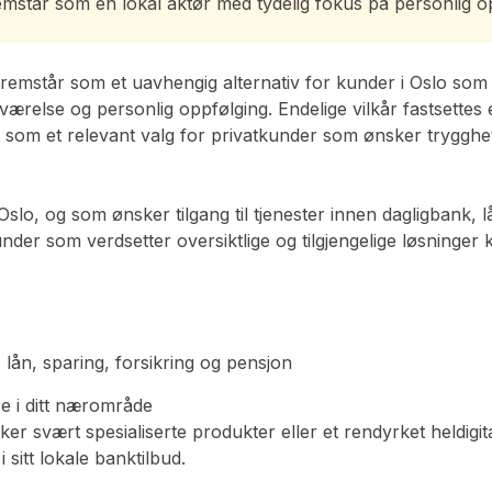
står som en lokal aktør med tydelig fokus på personlig oppf
mstår som et uavhengig alternativ for kunder i Oslo som øns
eværelse og personlig oppfølging. Endelige vilkår fastsettes
om et relevant valg for privatkunder som ønsker trygghet o
lo, og som ønsker tilgang til tjenester innen dagligbank, 
nder som verdsetter oversiktlige og tilgjengelige løsninger
, lån, sparing, forsikring og pensjon
e i ditt nærområde
 svært spesialiserte produkter eller et rendyrket heldigit
sitt lokale banktilbud.