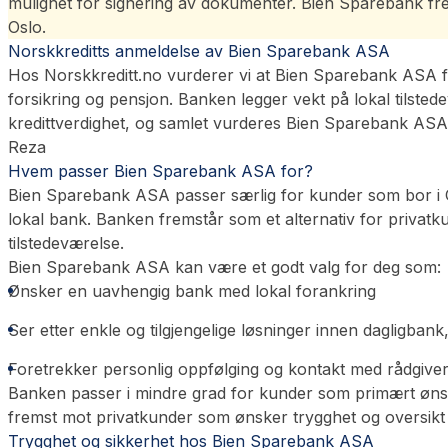
mulighet for signering av dokumenter. Bien Sparebank frem
Oslo.
Norskkreditts anmeldelse av Bien Sparebank ASA
Hos Norskkreditt.no vurderer vi at Bien Sparebank ASA fre
forsikring og pensjon. Banken legger vekt på lokal tilsted
kredittverdighet, og samlet vurderes Bien Sparebank ASA s
Reza
Hvem passer Bien Sparebank ASA for?
Bien Sparebank ASA passer særlig for kunder som bor i Os
lokal bank. Banken fremstår som et alternativ for privatku
tilstedeværelse.
Bien Sparebank ASA kan være et godt valg for deg som:
Ønsker en uavhengig bank med lokal forankring
Ser etter enkle og tilgjengelige løsninger innen dagligbank
Foretrekker personlig oppfølging og kontakt med rådgiver
Banken passer i mindre grad for kunder som primært ønsker
fremst mot privatkunder som ønsker trygghet og oversikt i 
Trygghet og sikkerhet hos Bien Sparebank ASA