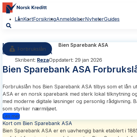
Lån
Kort
Forsikring
Anmeldelser
Nyheter
Guides
NK
Anmeldelser
Bien Sparebank ASA
Forbrukslån
Bien Sparebank ASA
Skribent:
Reza
Oppdatert: 29 jan 2026
Bien Sparebank ASA Forbruksl
Forbrukslån hos Bien Sparebank ASA tilbys som et lån ut
ASA er en norsk sparebank med sterk lokal tilknytning og l
med moderne digitale løsninger og personlig rådgivning. B
som styrker nærmiljøet.
Les mer
Kort om Bien Sparebank ASA
Bien Sparebank ASA er en uavhengig bank etablert i 1885,