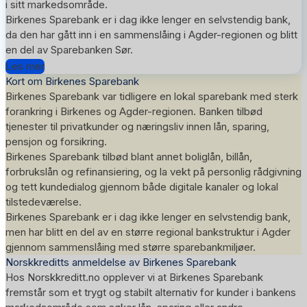
i sitt markedsområde.
Birkenes Sparebank er i dag ikke lenger en selvstendig bank,
da den har gått inn i en sammenslåing i Agder-regionen og blitt
en del av Sparebanken Sør.
Les mer
Kort om Birkenes Sparebank
Birkenes Sparebank var tidligere en lokal sparebank med sterk
forankring i Birkenes og Agder-regionen. Banken tilbød
tjenester til privatkunder og næringsliv innen lån, sparing,
pensjon og forsikring.
Birkenes Sparebank tilbød blant annet boliglån, billån,
forbrukslån og refinansiering, og la vekt på personlig rådgivning
og tett kundedialog gjennom både digitale kanaler og lokal
tilstedeværelse.
Birkenes Sparebank er i dag ikke lenger en selvstendig bank,
men har blitt en del av en større regional bankstruktur i Agder
gjennom sammenslåing med større sparebankmiljøer.
Norskkreditts anmeldelse av Birkenes Sparebank
Hos Norskkreditt.no opplever vi at Birkenes Sparebank
fremstår som et trygt og stabilt alternativ for kunder i bankens