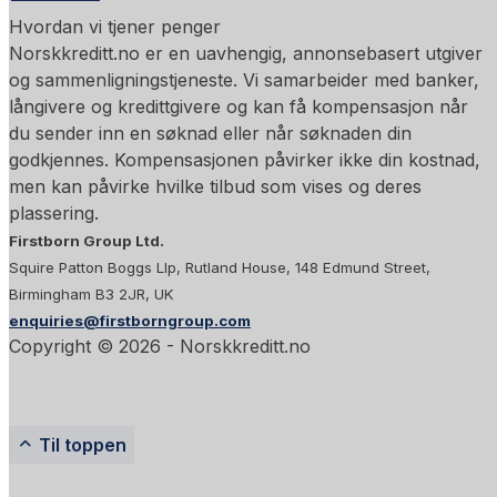
Hvordan vi tjener penger
Norskkreditt.no er en uavhengig, annonsebasert utgiver
og sammenligningstjeneste. Vi samarbeider med banker,
långivere og kredittgivere og kan få kompensasjon når
du sender inn en søknad eller når søknaden din
godkjennes. Kompensasjonen påvirker ikke din kostnad,
men kan påvirke hvilke tilbud som vises og deres
plassering.
Firstborn Group Ltd.
Squire Patton Boggs Llp, Rutland House, 148 Edmund Street,
Birmingham B3 2JR, UK
enquiries@firstborngroup.com
Copyright ©
2026
- Norskkreditt.no
Til toppen