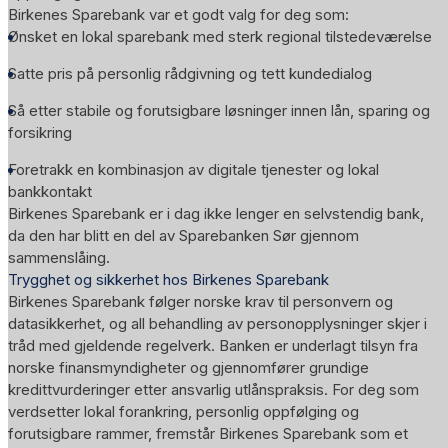
Birkenes Sparebank var et godt valg for deg som:
Ønsket en lokal sparebank med sterk regional tilstedeværelse
Satte pris på personlig rådgivning og tett kundedialog
Så etter stabile og forutsigbare løsninger innen lån, sparing og
forsikring
Foretrakk en kombinasjon av digitale tjenester og lokal
bankkontakt
Birkenes Sparebank er i dag ikke lenger en selvstendig bank,
da den har blitt en del av Sparebanken Sør gjennom
sammenslåing.
Trygghet og sikkerhet hos Birkenes Sparebank
Birkenes Sparebank følger norske krav til personvern og
datasikkerhet, og all behandling av personopplysninger skjer i
tråd med gjeldende regelverk. Banken er underlagt tilsyn fra
norske finansmyndigheter og gjennomfører grundige
kredittvurderinger etter ansvarlig utlånspraksis. For deg som
verdsetter lokal forankring, personlig oppfølging og
forutsigbare rammer, fremstår Birkenes Sparebank som et