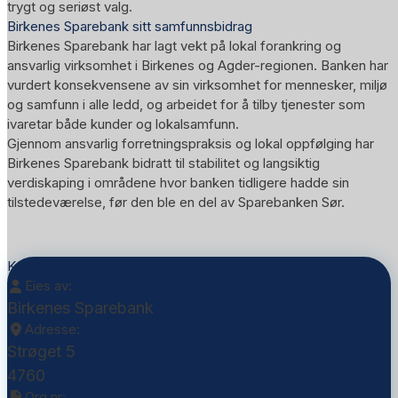
trygt og seriøst valg.
Birkenes Sparebank sitt samfunnsbidrag
Birkenes Sparebank har lagt vekt på lokal forankring og
ansvarlig virksomhet i Birkenes og Agder-regionen. Banken har
vurdert konsekvensene av sin virksomhet for mennesker, miljø
og samfunn i alle ledd, og arbeidet for å tilby tjenester som
ivaretar både kunder og lokalsamfunn.
Gjennom ansvarlig forretningspraksis og lokal oppfølging har
Birkenes Sparebank bidratt til stabilitet og langsiktig
verdiskaping i områdene hvor banken tidligere hadde sin
tilstedeværelse, før den ble en del av Sparebanken Sør.
Kontakt Birkenes Sparebank
Eies av:
Birkenes Sparebank
Adresse:
Strøget 5
4760
Org.nr: