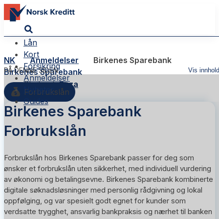
Lån
Kort
NK
Anmeldelser
Birkenes Sparebank
Forsikring
PÅ DENNE SIDEN
Vis innhol
Birkenes Sparebank
Anmeldelser
Skribent:
Reza
Nyheter
Forbrukslån
Guides
Birkenes Sparebank
Forbrukslån
Forbrukslån hos Birkenes Sparebank passer for deg som
ønsker et forbrukslån uten sikkerhet, med individuell vurdering
av økonomi og betalingsevne. Birkenes Sparebank kombinerte
digitale søknadsløsninger med personlig rådgivning og lokal
oppfølging, og var spesielt godt egnet for kunder som
verdsatte trygghet, ansvarlig bankpraksis og nærhet til banken