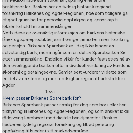
markedsområde som søker lån, sparing eller andre
banktjenester. Banken har en tydelig historisk regional
forankring i Birkenes og Agder-regionen, noe som tidligere ga
et godt grunnlag for personlig oppfølging og kjennskap til
lokale forhold før sammenslåingen.
Nettsidene gir oversiktlig informasjon om bankens historiske
låne- og spareprodukter, samt øvrige tjenester innen forsikring
og pensjon. Birkenes Sparebank er i dag ikke lenger en
selvstendig bank, men inngår som en del av Sparebanken Sør
etter sammenslåing. Endelige vilkår for kunder fastsettes nå av
den overliggende banken etter individuell vurdering av kundens
økonomi og betalingsevne. Samlet sett vurderer vi dette som
en del av en større og mer forutsigbar regional bankstruktur i
Agder.
Reza
Hvem passer Birkenes Sparebank for?
Birkenes Sparebank passer særlig for deg som bor i eller har
tilknytning til Birkenes og Agder-regionen, og som ønsket lokal
rådgivning kombinert med digitale banktjenester. Banken
hadde en tydelig regional forankring og tilbød personlig
oppfølging til kunder i sitt markedsområde.