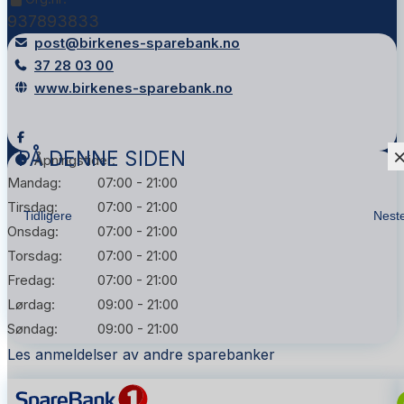
937893833
post@birkenes-sparebank.no
37 28 03 00
www.birkenes-sparebank.no
PÅ DENNE SIDEN
Åpningstider:
Mandag:
07:00 - 21:00
Tirsdag:
07:00 - 21:00
Tidligere
Nest
Onsdag:
07:00 - 21:00
Torsdag:
07:00 - 21:00
Fredag:
07:00 - 21:00
Lørdag:
09:00 - 21:00
Søndag:
09:00 - 21:00
Les anmeldelser av andre sparebanker