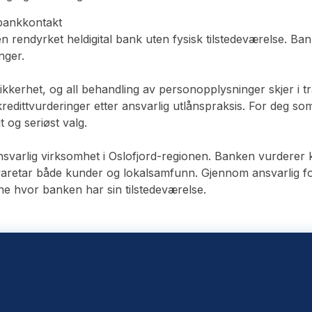
 bankkontakt
rendyrket heldigital bank uten fysisk tilstedeværelse. Ban
nger.
kerhet, og all behandling av personopplysninger skjer i tr
dittvurderinger etter ansvarlig utlånspraksis. For deg som
og seriøst valg.
nsvarlig virksomhet i Oslofjord-regionen. Banken vurderer
 ivaretar både kunder og lokalsamfunn. Gjennom ansvarlig fo
ene hvor banken har sin tilstedeværelse.