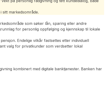
r vekt på personlig rådgivning og tett kundedialog, både
 i sitt markedsområde.
arkedsområde som søker lån, sparing eller andre
runnlag for personlig oppfølging og kjennskap til lokale
nsjon. Endelige vilkår fastsettes etter individuell
nt valg for privatkunder som verdsetter lokal
givning kombinert med digitale banktjenester. Banken har