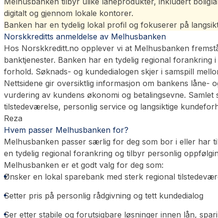
Melhusbanken tilbyr ulike låneprodukter, inkludert boliglå
digitalt og gjennom lokale kontorer.
Banken har en tydelig lokal profil og fokuserer på langsi
Norskkreditts anmeldelse av Melhusbanken
Hos Norskkreditt.no opplever vi at Melhusbanken fremstår
banktjenester. Banken har en tydelig regional forankring 
forhold. Søknads- og kundedialogen skjer i samspill mellom
Nettsidene gir oversiktlig informasjon om bankens låne- og 
vurdering av kundens økonomi og betalingsevne. Samlet se
tilstedeværelse, personlig service og langsiktige kundefor
Reza
Hvem passer Melhusbanken for?
Melhusbanken passer særlig for deg som bor i eller har ti
en tydelig regional forankring og tilbyr personlig oppfølgi
Melhusbanken er et godt valg for deg som:
Ønsker en lokal sparebank med sterk regional tilstedevær
Setter pris på personlig rådgivning og tett kundedialog
Ser etter stabile og forutsigbare løsninger innen lån, spar