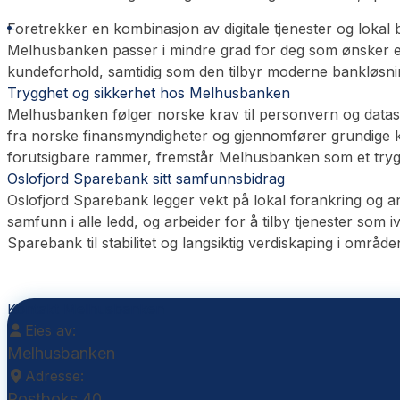
Foretrekker en kombinasjon av digitale tjenester og lokal
Melhusbanken passer i mindre grad for deg som ønsker en 
kundeforhold, samtidig som den tilbyr moderne bankløsni
Trygghet og sikkerhet hos Melhusbanken
Melhusbanken følger norske krav til personvern og datasik
fra norske finansmyndigheter og gjennomfører grundige kre
forutsigbare rammer, fremstår Melhusbanken som et trygt 
Oslofjord Sparebank sitt samfunnsbidrag
Oslofjord Sparebank legger vekt på lokal forankring og a
samfunn i alle ledd, og arbeider for å tilby tjenester som
Sparebank til stabilitet og langsiktig verdiskaping i områd
Kontakt Melhusbanken
Eies av:
Melhusbanken
Adresse:
Postboks 40