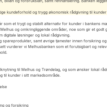
n, billån og forbrukslån, samt refinansiering. Banken legge
ktige kundeforhold og trygg økonomisk rådgivning til kunder
 som et trygt og stabilt alternativ for kunder i bankens m
i Melhus og omkringliggende områder, noe som gir et godt g
 digitale løsninger og lokal rådgivning.
spareprodukter, samt øvrige tjenester innen forsikring og pe
tt vurderer vi Melhusbanken som et forutsigbart og releva
hold.
lknytning til Melhus og Trøndelag, og som ønsker lokal råd
ng til kunder i sitt markedsområde.
else
ing og forsikring