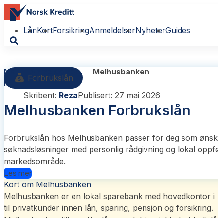
Lån
Kort
Forsikring
Anmeldelser
Nyheter
Guides
NK
Anmeldelser
Melhusbanken
Forbrukslån
Melhusbanken
Skribent:
Reza
Publisert: 27 mai 2026
Melhusbanken Forbrukslån
Forbrukslån hos Melhusbanken passer for deg som ønsker 
søknadsløsninger med personlig rådgivning og lokal oppføl
markedsområde.
Les mer
Kort om Melhusbanken
Melhusbanken er en lokal sparebank med hovedkontor i Me
til privatkunder innen lån, sparing, pensjon og forsikring.