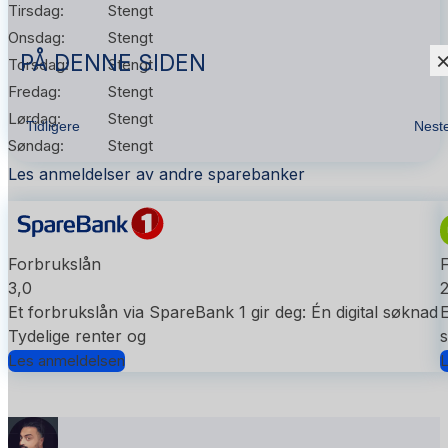
Tirsdag:
Stengt
Onsdag:
Stengt
PÅ DENNE SIDEN
Torsdag:
Stengt
Fredag:
Stengt
Lørdag:
Stengt
Tidligere
Nest
Søndag:
Stengt
Les anmeldelser av andre sparebanker
Forbrukslån
3,0
2
Et forbrukslån via SpareBank 1 gir deg: Én digital søknad
E
Tydelige renter og
s
Les anmeldelsen
L