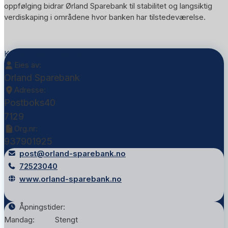
oppfølging bidrar Ørland Sparebank til stabilitet og langsiktig
verdiskaping i områdene hvor banken har tilstedeværelse.
Kontakt Orland Sparebank
Eies av:
Orland Sparebank
Adresse:
Postboks40
7129
Org.nr:
937901925
post@orland-sparebank.no
72523040
www.orland-sparebank.no
Åpningstider:
Mandag:
Stengt