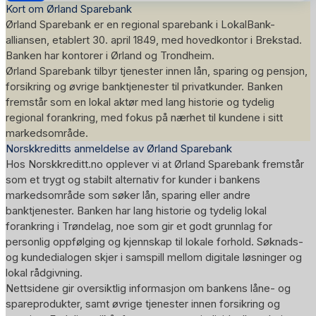
Kort om Ørland Sparebank
Ørland Sparebank er en regional sparebank i LokalBank-
alliansen, etablert 30. april 1849, med hovedkontor i Brekstad.
Banken har kontorer i Ørland og Trondheim.
Ørland Sparebank tilbyr tjenester innen lån, sparing og pensjon,
forsikring og øvrige banktjenester til privatkunder. Banken
fremstår som en lokal aktør med lang historie og tydelig
regional forankring, med fokus på nærhet til kundene i sitt
markedsområde.
Norskkreditts anmeldelse av Ørland Sparebank
Hos Norskkreditt.no opplever vi at Ørland Sparebank fremstår
som et trygt og stabilt alternativ for kunder i bankens
markedsområde som søker lån, sparing eller andre
banktjenester. Banken har lang historie og tydelig lokal
forankring i Trøndelag, noe som gir et godt grunnlag for
personlig oppfølging og kjennskap til lokale forhold. Søknads-
og kundedialogen skjer i samspill mellom digitale løsninger og
lokal rådgivning.
Nettsidene gir oversiktlig informasjon om bankens låne- og
spareprodukter, samt øvrige tjenester innen forsikring og