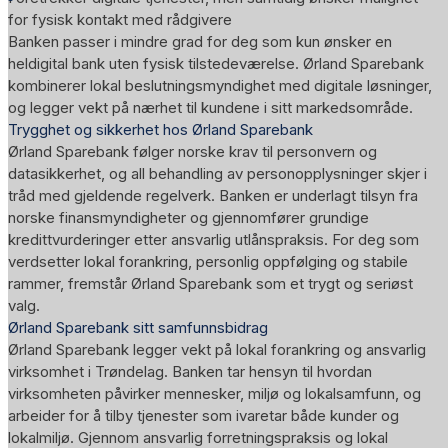
for fysisk kontakt med rådgivere
Banken passer i mindre grad for deg som kun ønsker en
heldigital bank uten fysisk tilstedeværelse. Ørland Sparebank
kombinerer lokal beslutningsmyndighet med digitale løsninger,
og legger vekt på nærhet til kundene i sitt markedsområde.
Trygghet og sikkerhet hos Ørland Sparebank
Ørland Sparebank følger norske krav til personvern og
datasikkerhet, og all behandling av personopplysninger skjer i
tråd med gjeldende regelverk. Banken er underlagt tilsyn fra
norske finansmyndigheter og gjennomfører grundige
kredittvurderinger etter ansvarlig utlånspraksis. For deg som
verdsetter lokal forankring, personlig oppfølging og stabile
rammer, fremstår Ørland Sparebank som et trygt og seriøst
valg.
Ørland Sparebank sitt samfunnsbidrag
Ørland Sparebank legger vekt på lokal forankring og ansvarlig
virksomhet i Trøndelag. Banken tar hensyn til hvordan
virksomheten påvirker mennesker, miljø og lokalsamfunn, og
arbeider for å tilby tjenester som ivaretar både kunder og
lokalmiljø. Gjennom ansvarlig forretningspraksis og lokal