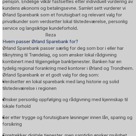
pensjon. Endelige vilkår fastsettes etter individuell vurdering av
kundens økonomi og betalingsevne. Samlet sett vurderer vi
Ørland Sparebank som et forutsigbart og relevant valg for
privatkunder som verdsetter lokal tilstedeværelse, personlig
service og langsiktige kundeforhold.
Reza
Hvem passer Ørland Sparebank for?
Ørland Sparebank passer særlig for deg som bor i eller har
tilknytning til Trøndelag, og som ønsker lokal rådgivning
kombinert med tilgjengelige banktjenester. Banken har en
tydelig regional forankring med kontorer i Ørland og Trondheim.
Ørland Sparebank er et godt valg for deg som:
Verdsetter en lokal sparebank med lang historie og solid
tilstedeværelse i regionen
Ønsker personlig oppfølging og rådgivning med kjennskap til
lokale forhold
Ser etter trygge og forutsigbare løsninger innen lån, sparing og
forsikring
Foretrekker digitale tjenester, men samtidig ønsker mulighet