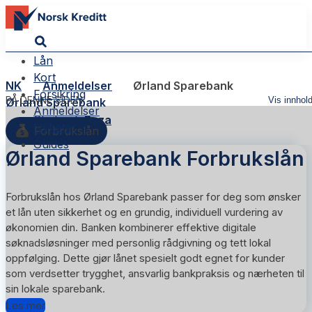
Lån
Kort
NK
Anmeldelser
Ørland Sparebank
Forsikring
PÅ DENNE SIDEN
Vis innhol
Ørland Sparebank
Anmeldelser
Skribent:
Reza
Nyheter
Forbrukslån
Guides
Ørland Sparebank Forbrukslån
Forbrukslån hos Ørland Sparebank passer for deg som ønsker
et lån uten sikkerhet og en grundig, individuell vurdering av
økonomien din. Banken kombinerer effektive digitale
søknadsløsninger med personlig rådgivning og tett lokal
oppfølging. Dette gjør lånet spesielt godt egnet for kunder
som verdsetter trygghet, ansvarlig bankpraksis og nærheten til
sin lokale sparebank.
Les mer