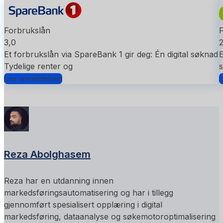
Forbrukslån
3,0
2
Et forbrukslån via SpareBank 1 gir deg: Én digital søknad
E
Tydelige renter og
s
Les anmeldelsen
L
Reza Abolghasem
Reza har en utdanning innen
markedsføringsautomatisering og har i tillegg
gjennomført spesialisert opplæring i digital
markedsføring, dataanalyse og søkemotoroptimalisering