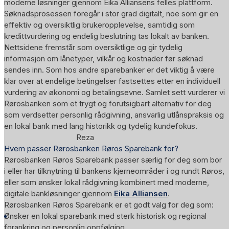
moderne løsninger gjennom Eika Alliansens felles plattform.
Søknadsprosessen foregår i stor grad digitalt, noe som gir en
effektiv og oversiktlig brukeropplevelse, samtidig som
kredittvurdering og endelig beslutning tas lokalt av banken.
Nettsidene fremstår som oversiktlige og gir tydelig
informasjon om lånetyper, vilkår og kostnader før søknad
sendes inn. Som hos andre sparebanker er det viktig å være
klar over at endelige betingelser fastsettes etter en individuell
vurdering av økonomi og betalingsevne. Samlet sett vurderer vi
Rørosbanken som et trygt og forutsigbart alternativ for deg
som verdsetter personlig rådgivning, ansvarlig utlånspraksis og
en lokal bank med lang historikk og tydelig kundefokus.
Reza
Hvem passer Rørosbanken Røros Sparebank for?
Rørosbanken Røros Sparebank passer særlig for deg som bor
i eller har tilknytning til bankens kjerneområder i og rundt Røros,
eller som ønsker lokal rådgivning kombinert med moderne,
digitale bankløsninger gjennom
Eika Alliansen
.
Rørosbanken Røros Sparebank er et godt valg for deg som:
Ønsker en lokal sparebank med sterk historisk og regional
forankring og personlig oppfølging