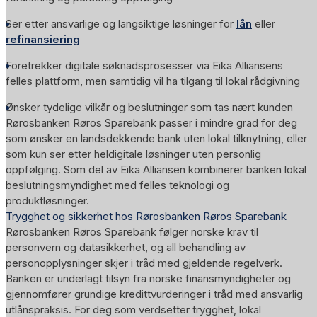
Ser etter ansvarlige og langsiktige løsninger for
lån
eller
refinansiering
Foretrekker digitale søknadsprosesser via Eika Alliansens
felles plattform, men samtidig vil ha tilgang til lokal rådgivning
Ønsker tydelige vilkår og beslutninger som tas nært kunden
Rørosbanken Røros Sparebank passer i mindre grad for deg
som ønsker en landsdekkende bank uten lokal tilknytning, eller
som kun ser etter heldigitale løsninger uten personlig
oppfølging. Som del av Eika Alliansen kombinerer banken lokal
beslutningsmyndighet med felles teknologi og
produktløsninger.
Trygghet og sikkerhet hos Rørosbanken Røros Sparebank
Rørosbanken Røros Sparebank følger norske krav til
personvern og datasikkerhet, og all behandling av
personopplysninger skjer i tråd med gjeldende regelverk.
Banken er underlagt tilsyn fra norske finansmyndigheter og
gjennomfører grundige kredittvurderinger i tråd med ansvarlig
utlånspraksis. For deg som verdsetter trygghet, lokal