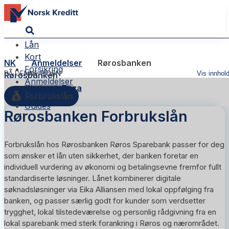
Lån
Kort
NK
Anmeldelser
Rørosbanken
Forsikring
PÅ DENNE SIDEN
Vis innhol
Rørosbanken
Anmeldelser
Skribent:
Reza
Nyheter
Forbrukslån
Guides
Rørosbanken Forbrukslån
Forbrukslån hos Rørosbanken Røros Sparebank passer for deg
som ønsker et lån uten sikkerhet, der banken foretar en
individuell vurdering av økonomi og betalingsevne fremfor fullt
standardiserte løsninger. Lånet kombinerer digitale
søknadsløsninger via Eika Alliansen med lokal oppfølging fra
banken, og passer særlig godt for kunder som verdsetter
trygghet, lokal tilstedeværelse og personlig rådgivning fra en
lokal sparebank med sterk forankring i Røros og nærområdet.