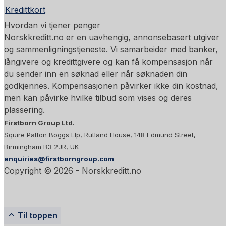
Kredittkort
Hvordan vi tjener penger
Norskkreditt.no er en uavhengig, annonsebasert utgiver
og sammenligningstjeneste. Vi samarbeider med banker,
långivere og kredittgivere og kan få kompensasjon når
du sender inn en søknad eller når søknaden din
godkjennes. Kompensasjonen påvirker ikke din kostnad,
men kan påvirke hvilke tilbud som vises og deres
plassering.
Firstborn Group Ltd.
Squire Patton Boggs Llp, Rutland House, 148 Edmund Street,
Birmingham B3 2JR, UK
enquiries@firstborngroup.com
Copyright ©
2026
- Norskkreditt.no
Til toppen