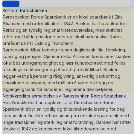
Les mer
Kort om Rørosbanken
Rørosbanken Røros Sparebank
er en lokal sparebank i
Eika
Alliansen
med røtter tilbake til 1842. Banken har hovedkontor i
Røros
og en tydelig regional tilstedeværelse, med aktivitet
rettet mot både privatpersoner og lokalt næringsliv i Røros-
området samt i
Oslo
og
Trondheim
.
Rørosbanken tilbyr tjenester innen dagligbank, lån, forsikring,
sparing og pensjon. Gjennom Eika Alliansen kombinerer banken
lokal beslutningsmyndighet og nær kundekontakt med felles
teknologiske løsninger og et bredt produkttilbud. Banken
legger vekt på personlig rådgivning, ansvarlig bankdrift og
langsiktige relasjoner, med mål om å være en trygg og
tilgjengelig bank for kundene i regionene den betjener.
Norskkreditts anmeldelse av Rørosbanken Røros Sparebank
Hos Norskkreditt.no opplever vi at
Rørosbanken Røros
Sparebank
tilbyr en ryddig og tillitsvekkende løsning for deg
som ønsker lån eller refinansiering fra en lokal sparebank med
lange tradisjoner og sterk regional forankring. Banken har røtter
tilbake til 1842 og kombinerer lokal tilstedeværelse med