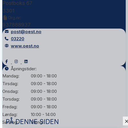
Postboks 67
3301
Org.nr:
937888937
post@oest.no
03220
www.oest.no
Åpningstider:
Mandag:
09:00 - 18:00
Tirsdag:
09:00 - 18:00
Onsdag:
09:00 - 18:00
Torsdag:
09:00 - 18:00
Fredag:
09:00 - 18:00
Lørdag:
10:00 - 14:00
PÅ DENNE SIDEN
Søndag:
Stengt