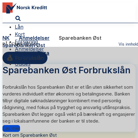
Lån
Kort
NK
Anmeldelser
Sparebanken Øst
Forsikring
PÅ DENNE SIDEN
Vis innhol
Sparebanken Øst
Anmeldelser
Skribent:
Reza
Nyheter
Forbrukslån
Guides
Sparebanken Øst Forbrukslån
Forbrukslån hos Sparebanken Øst er et lån uten sikkerhet som
vurderes individuelt etter økonomi og betalingsevne. Banken
tilbyr digitale søknadsløsninger kombinert med personlig
rådgivning, med fokus på trygghet og ansvarlig utlånspraksis.
Sparebanken Øst legger også vekt på bærekraft og engasjerer
seg i lokalsamfunnene der banken er til stede.
Les mer
Kort om Sparebanken Øst