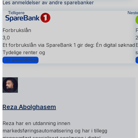
Les anmeldelser av andre sparebanker
Tidligere
Nest
Forbrukslån
3,0
2
Et forbrukslån via SpareBank 1 gir deg: Én digital søknad
E
Tydelige renter og
s
Les anmeldelsen
L
Reza Abolghasem
Reza har en utdanning innen
markedsføringsautomatisering og har i tillegg
gjennomført spesialisert opplæring i digital