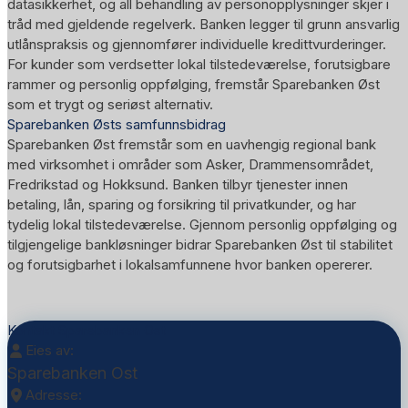
datasikkerhet, og all behandling av personopplysninger skjer i
tråd med gjeldende regelverk. Banken legger til grunn ansvarlig
utlånspraksis og gjennomfører individuelle kredittvurderinger.
For kunder som verdsetter lokal tilstedeværelse, forutsigbare
rammer og personlig oppfølging, fremstår Sparebanken Øst
som et trygt og seriøst alternativ.
Sparebanken Østs samfunnsbidrag
Sparebanken Øst fremstår som en uavhengig regional bank
med virksomhet i områder som Asker, Drammensområdet,
Fredrikstad og Hokksund. Banken tilbyr tjenester innen
betaling, lån, sparing og forsikring til privatkunder, og har
tydelig lokal tilstedeværelse. Gjennom personlig oppfølging og
tilgjengelige bankløsninger bidrar Sparebanken Øst til stabilitet
og forutsigbarhet i lokalsamfunnene hvor banken opererer.
Kontakt Sparebanken Ost
Eies av:
Sparebanken Ost
Adresse: