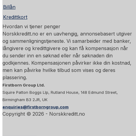
Billån
Kredittkort
Hvordan vi tjener penger
Norskkreditt.no er en uavhengig, annonsebasert utgiver
og sammenligningstjeneste. Vi samarbeider med banker,
långivere og kredittgivere og kan få kompensasjon når
du sender inn en søknad eller når søknaden din
godkjennes. Kompensasjonen påvirker ikke din kostnad,
men kan påvirke hvilke tilbud som vises og deres
plassering.
Firstborn Group Ltd.
Squire Patton Boggs Llp, Rutland House, 148 Edmund Street,
Birmingham B3 2JR, UK
enquiries@firstborngroup.com
Copyright ©
2026
- Norskkreditt.no