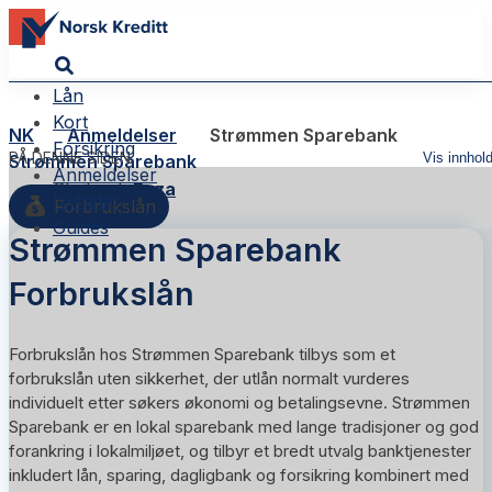
Lån
Kort
NK
Anmeldelser
Strømmen Sparebank
Forsikring
PÅ DENNE SIDEN
Vis innhol
Strømmen Sparebank
Anmeldelser
Skribent:
Reza
Nyheter
Forbrukslån
Guides
Strømmen Sparebank
Forbrukslån
Forbrukslån hos Strømmen Sparebank tilbys som et
forbrukslån uten sikkerhet, der utlån normalt vurderes
individuelt etter søkers økonomi og betalingsevne. Strømmen
Sparebank er en lokal sparebank med lange tradisjoner og god
forankring i lokalmiljøet, og tilbyr et bredt utvalg banktjenester
inkludert lån, sparing, dagligbank og forsikring kombinert med