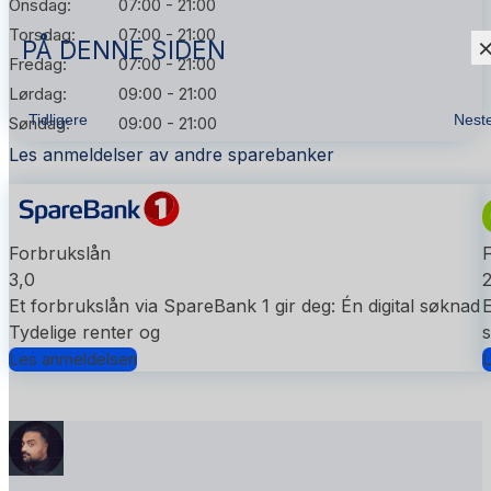
Onsdag:
07:00 - 21:00
Torsdag:
07:00 - 21:00
PÅ DENNE SIDEN
Fredag:
07:00 - 21:00
Lørdag:
09:00 - 21:00
Tidligere
Nest
Søndag:
09:00 - 21:00
Les anmeldelser av andre sparebanker
Forbrukslån
3,0
2
Et forbrukslån via SpareBank 1 gir deg: Én digital søknad
E
Tydelige renter og
s
Les anmeldelsen
L