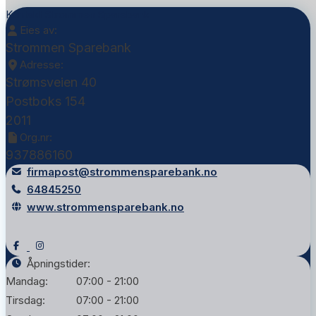
Kontakt Strommen Sparebank
Eies av:
Strommen Sparebank
Adresse:
Strømsveien 40
Postboks 154
2011
Org.nr:
937886160
firmapost@strommensparebank.no
64845250
www.strommensparebank.no
Åpningstider:
Mandag:
07:00 - 21:00
Tirsdag:
07:00 - 21:00