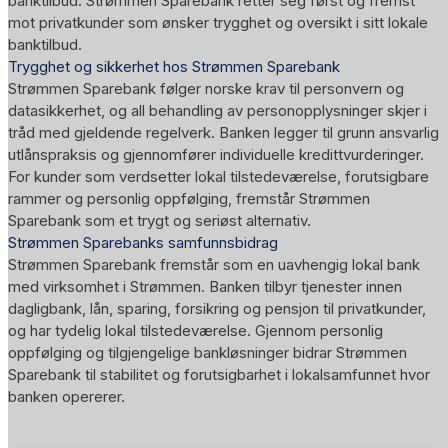
banktilbud. Strømmen Sparebank retter seg først og fremst
mot privatkunder som ønsker trygghet og oversikt i sitt lokale
banktilbud.
Trygghet og sikkerhet hos Strømmen Sparebank
Strømmen Sparebank følger norske krav til personvern og
datasikkerhet, og all behandling av personopplysninger skjer i
tråd med gjeldende regelverk. Banken legger til grunn ansvarlig
utlånspraksis og gjennomfører individuelle kredittvurderinger.
For kunder som verdsetter lokal tilstedeværelse, forutsigbare
rammer og personlig oppfølging, fremstår Strømmen
Sparebank som et trygt og seriøst alternativ.
Strømmen Sparebanks samfunnsbidrag
Strømmen Sparebank fremstår som en uavhengig lokal bank
med virksomhet i Strømmen. Banken tilbyr tjenester innen
dagligbank, lån, sparing, forsikring og pensjon til privatkunder,
og har tydelig lokal tilstedeværelse. Gjennom personlig
oppfølging og tilgjengelige bankløsninger bidrar Strømmen
Sparebank til stabilitet og forutsigbarhet i lokalsamfunnet hvor
banken opererer.