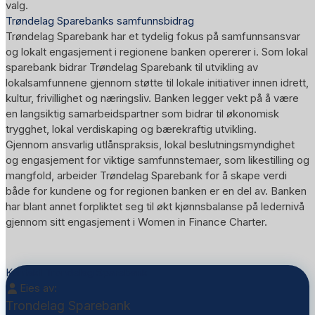
valg.
Trøndelag Sparebanks samfunnsbidrag
Trøndelag Sparebank har et tydelig fokus på samfunnsansvar
og lokalt engasjement i regionene banken opererer i. Som lokal
sparebank bidrar Trøndelag Sparebank til utvikling av
lokalsamfunnene gjennom støtte til lokale initiativer innen idrett,
kultur, frivillighet og næringsliv. Banken legger vekt på å være
en langsiktig samarbeidspartner som bidrar til økonomisk
trygghet, lokal verdiskaping og bærekraftig utvikling.
Gjennom ansvarlig utlånspraksis, lokal beslutningsmyndighet
og engasjement for viktige samfunnstemaer, som likestilling og
mangfold, arbeider Trøndelag Sparebank for å skape verdi
både for kundene og for regionen banken er en del av. Banken
har blant annet forpliktet seg til økt kjønnsbalanse på ledernivå
gjennom sitt engasjement i Women in Finance Charter.
Kontakt Trondelag Sparebank
Eies av:
Trondelag Sparebank