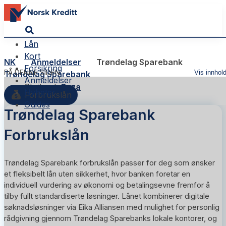
Lån
Kort
NK
Anmeldelser
Trøndelag Sparebank
Forsikring
PÅ DENNE SIDEN
Vis innhol
Trøndelag Sparebank
Anmeldelser
Skribent:
Reza
Nyheter
Forbrukslån
Guides
Trøndelag Sparebank
Forbrukslån
Trøndelag Sparebank forbrukslån passer for deg som ønsker
et fleksibelt lån uten sikkerhet, hvor banken foretar en
individuell vurdering av økonomi og betalingsevne fremfor å
tilby fullt standardiserte løsninger. Lånet kombinerer digitale
søknadsløsninger via Eika Alliansen med mulighet for personlig
rådgivning gjennom Trøndelag Sparebanks lokale kontorer, og