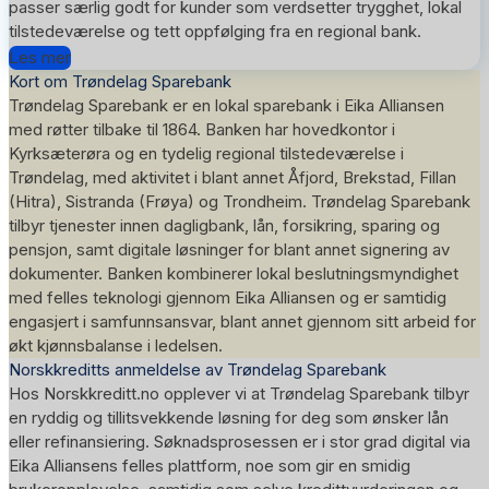
passer særlig godt for kunder som verdsetter trygghet, lokal
tilstedeværelse og tett oppfølging fra en regional bank.
Les mer
Kort om Trøndelag Sparebank
Trøndelag Sparebank er en lokal sparebank i Eika Alliansen
med røtter tilbake til 1864. Banken har hovedkontor i
Kyrksæterøra og en tydelig regional tilstedeværelse i
Trøndelag, med aktivitet i blant annet Åfjord, Brekstad, Fillan
(Hitra), Sistranda (Frøya) og Trondheim. Trøndelag Sparebank
tilbyr tjenester innen dagligbank, lån, forsikring, sparing og
pensjon, samt digitale løsninger for blant annet signering av
dokumenter. Banken kombinerer lokal beslutningsmyndighet
med felles teknologi gjennom Eika Alliansen og er samtidig
engasjert i samfunnsansvar, blant annet gjennom sitt arbeid for
økt kjønnsbalanse i ledelsen.
Norskkreditts anmeldelse av Trøndelag Sparebank
Hos Norskkreditt.no opplever vi at Trøndelag Sparebank tilbyr
en ryddig og tillitsvekkende løsning for deg som ønsker lån
eller refinansiering. Søknadsprosessen er i stor grad digital via
Eika Alliansens felles plattform, noe som gir en smidig