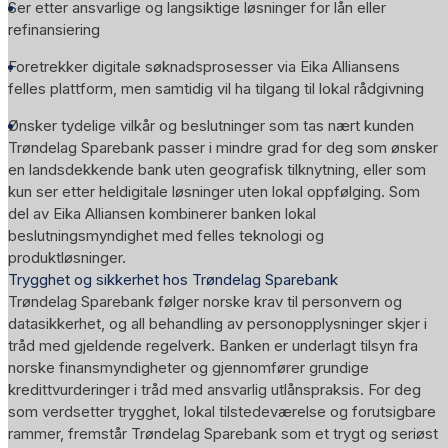
Ser etter ansvarlige og langsiktige løsninger for lån eller
refinansiering
Foretrekker digitale søknadsprosesser via Eika Alliansens
felles plattform, men samtidig vil ha tilgang til lokal rådgivning
Ønsker tydelige vilkår og beslutninger som tas nært kunden
Trøndelag Sparebank passer i mindre grad for deg som ønsker
en landsdekkende bank uten geografisk tilknytning, eller som
kun ser etter heldigitale løsninger uten lokal oppfølging. Som
del av Eika Alliansen kombinerer banken lokal
beslutningsmyndighet med felles teknologi og
produktløsninger.
Trygghet og sikkerhet hos Trøndelag Sparebank
Trøndelag Sparebank følger norske krav til personvern og
datasikkerhet, og all behandling av personopplysninger skjer i
tråd med gjeldende regelverk. Banken er underlagt tilsyn fra
norske finansmyndigheter og gjennomfører grundige
kredittvurderinger i tråd med ansvarlig utlånspraksis. For deg
som verdsetter trygghet, lokal tilstedeværelse og forutsigbare
rammer, fremstår Trøndelag Sparebank som et trygt og seriøst