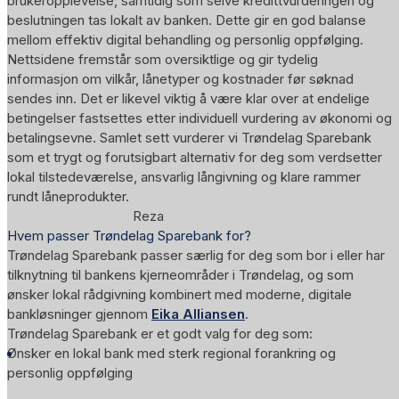
brukeropplevelse, samtidig som selve kredittvurderingen og
beslutningen tas lokalt av banken. Dette gir en god balanse
mellom effektiv digital behandling og personlig oppfølging.
Nettsidene fremstår som oversiktlige og gir tydelig
informasjon om vilkår, lånetyper og kostnader før søknad
sendes inn. Det er likevel viktig å være klar over at endelige
betingelser fastsettes etter individuell vurdering av økonomi og
betalingsevne. Samlet sett vurderer vi Trøndelag Sparebank
som et trygt og forutsigbart alternativ for deg som verdsetter
lokal tilstedeværelse, ansvarlig långivning og klare rammer
rundt låneprodukter.
Reza
Hvem passer Trøndelag Sparebank for?
Trøndelag Sparebank passer særlig for deg som bor i eller har
tilknytning til bankens kjerneområder i Trøndelag, og som
ønsker lokal rådgivning kombinert med moderne, digitale
bankløsninger gjennom
Eika Alliansen
.
Trøndelag Sparebank er et godt valg for deg som:
Ønsker en lokal bank med sterk regional forankring og
personlig oppfølging