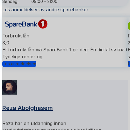
Søndag:
09:00 - 21:00
Les anmeldelser av andre sparebanker
Forbrukslån
3,0
2
Et forbrukslån via SpareBank 1 gir deg: Én digital søknad
E
Tydelige renter og
s
Les anmeldelsen
L
Reza Abolghasem
Reza har en utdanning innen