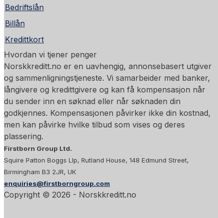
Bedriftslån
Billån
Kredittkort
Hvordan vi tjener penger
Norskkreditt.no er en uavhengig, annonsebasert utgiver
og sammenligningstjeneste. Vi samarbeider med banker,
långivere og kredittgivere og kan få kompensasjon når
du sender inn en søknad eller når søknaden din
godkjennes. Kompensasjonen påvirker ikke din kostnad,
men kan påvirke hvilke tilbud som vises og deres
plassering.
Firstborn Group Ltd.
Squire Patton Boggs Llp, Rutland House, 148 Edmund Street,
Birmingham B3 2JR, UK
enquiries@firstborngroup.com
Copyright ©
2026
- Norskkreditt.no