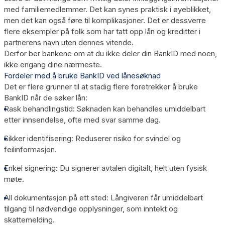
med familiemedlemmer. Det kan synes praktisk i øyeblikket,
men det kan også føre til komplikasjoner. Det er dessverre
flere eksempler på folk som har tatt opp lån og kreditter i
partnerens navn uten dennes vitende.
Derfor ber bankene om at du ikke deler din BankID med noen,
ikke engang dine nærmeste.
Fordeler med å bruke BankID ved lånesøknad
Det er flere grunner til at stadig flere foretrekker å bruke
BankID når de søker lån:
Rask behandlingstid
: Søknaden kan behandles umiddelbart
etter innsendelse, ofte med svar samme dag.
Sikker identifisering
: Reduserer risiko for svindel og
feilinformasjon.
Enkel signering
: Du signerer avtalen digitalt, helt uten fysisk
møte.
All dokumentasjon på ett sted
: Långiveren får umiddelbart
tilgang til nødvendige opplysninger, som inntekt og
skattemelding.