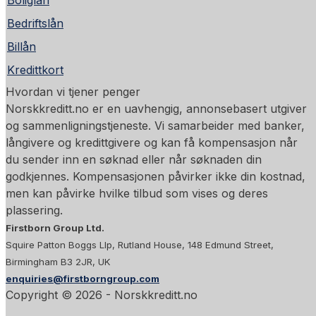
Boliglån
Bedriftslån
Billån
Kredittkort
Hvordan vi tjener penger
Norskkreditt.no er en uavhengig, annonsebasert utgiver
og sammenligningstjeneste. Vi samarbeider med banker,
långivere og kredittgivere og kan få kompensasjon når
du sender inn en søknad eller når søknaden din
godkjennes. Kompensasjonen påvirker ikke din kostnad,
men kan påvirke hvilke tilbud som vises og deres
plassering.
Firstborn Group Ltd.
Squire Patton Boggs Llp, Rutland House, 148 Edmund Street,
Birmingham B3 2JR, UK
enquiries@firstborngroup.com
Copyright ©
2026
- Norskkreditt.no