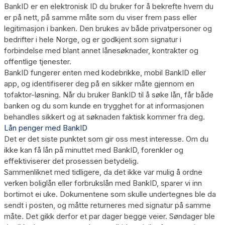
BankID er en elektronisk ID du bruker for å bekrefte hvem du
er på nett, på samme måte som du viser frem pass eller
legitimasjon i banken. Den brukes av både privatpersoner og
bedrifter i hele Norge, og er godkjent som signatur i
forbindelse med blant annet lånesøknader, kontrakter og
offentlige tjenester.
BankID fungerer enten med kodebrikke, mobil BankID eller
app, og identifiserer deg på en sikker måte gjennom en
tofaktor-løsning. Når du bruker BankID til å søke lån, får både
banken og du som kunde en trygghet for at informasjonen
behandles sikkert og at søknaden faktisk kommer fra deg.
Lån penger med BankID
Det er det siste punktet som gir oss mest interesse. Om du
ikke kan få lån på minuttet med BankID, forenkler og
effektiviserer det prosessen betydelig.
Sammenliknet med tidligere, da det ikke var mulig å ordne
verken boliglån eller forbrukslån med BankID, sparer vi inn
bortimot ei uke. Dokumentene som skulle undertegnes ble da
sendt i posten, og måtte returneres med signatur på samme
måte. Det gikk derfor et par dager begge veier. Søndager ble