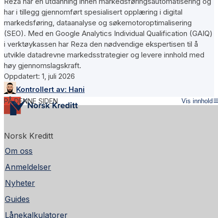
Reza har en utdanning innen markedsføringsautomatisering og
har i tillegg gjennomført spesialisert opplæring i digital
markedsføring, dataanalyse og søkemotoroptimalisering
(SEO). Med en Google Analytics Individual Qualification (GAIQ)
i verktøykassen har Reza den nødvendige ekspertisen til å
utvikle datadrevne markedsstrategier og levere innhold med
høy gjennomslagskraft.
Oppdatert:
1, juli 2026
Kontrollert av:
Hani
PÅ DENNE SIDEN
Vis innhold
Norsk Kreditt
Om oss
Anmeldelser
Nyheter
Guides
Lånekalkulatorer