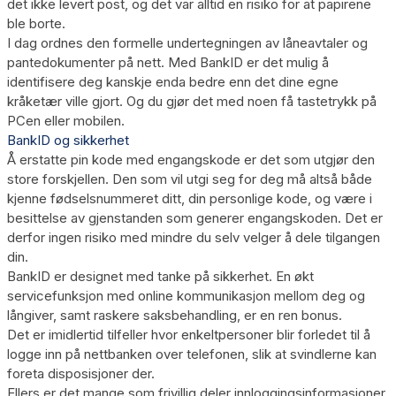
det ikke levert post, og det var alltid en risiko for at papirene
ble borte.
I dag ordnes den formelle undertegningen av låneavtaler og
pantedokumenter på nett. Med BankID er det mulig å
identifisere deg kanskje enda bedre enn det dine egne
kråketær ville gjort. Og du gjør det med noen få tastetrykk på
PCen eller mobilen.
BankID og sikkerhet
Å erstatte pin kode med engangskode er det som utgjør den
store forskjellen. Den som vil utgi seg for deg må altså både
kjenne fødselsnummeret ditt, din personlige kode, og være i
besittelse av gjenstanden som generer engangskoden. Det er
derfor ingen risiko med mindre du selv velger å dele tilgangen
din.
BankID er designet med tanke på sikkerhet. En økt
servicefunksjon med online kommunikasjon mellom deg og
långiver, samt raskere saksbehandling, er en ren bonus.
Det er imidlertid tilfeller hvor enkeltpersoner blir forledet til å
logge inn på nettbanken over telefonen, slik at svindlerne kan
foreta disposisjoner der.
Ellers er det mange som frivillig deler innloggingsinformasjoner