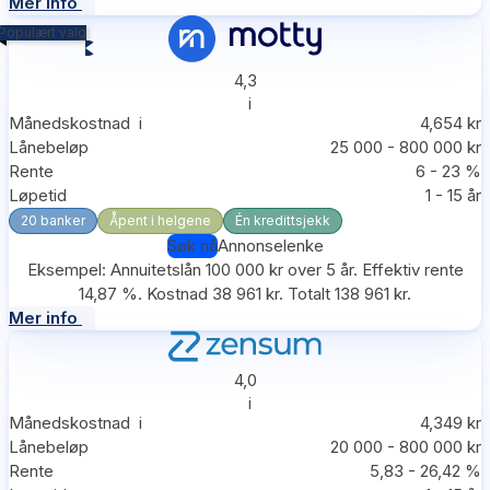
Mer info
Populært valg
4,3
i
Månedskostnad
i
4,654 kr
Lånebeløp
25 000 - 800 000 kr
Rente
6 - 23 %
Løpetid
1 - 15 år
20 banker
Åpent i helgene
Én kredittsjekk
Søk nå
Annonselenke
Eksempel: Annuitetslån 100 000 kr over 5 år. Effektiv rente
14,87 %. Kostnad 38 961 kr. Totalt 138 961 kr.
Mer info
4,0
i
Månedskostnad
i
4,349 kr
Lånebeløp
20 000 - 800 000 kr
Rente
5,83 - 26,42 %