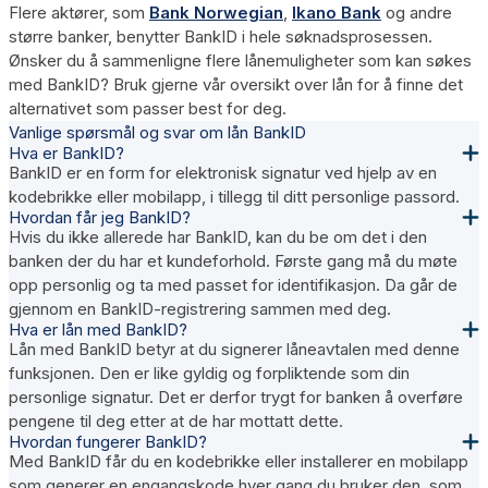
Flere aktører, som
Bank Norwegian
,
Ikano Bank
og andre
større banker, benytter BankID i hele søknadsprosessen.
Ønsker du å sammenligne flere lånemuligheter som kan søkes
med BankID? Bruk gjerne vår oversikt over lån for å finne det
alternativet som passer best for deg.
Vanlige spørsmål og svar om lån BankID
Hva er BankID?
BankID er en form for elektronisk signatur ved hjelp av en
kodebrikke eller mobilapp, i tillegg til ditt personlige passord.
Hvordan får jeg BankID?
Hvis du ikke allerede har BankID, kan du be om det i den
banken der du har et kundeforhold. Første gang må du møte
opp personlig og ta med passet for identifikasjon. Da går de
gjennom en BankID-registrering sammen med deg.
Hva er lån med BankID?
Lån med BankID betyr at du signerer låneavtalen med denne
funksjonen. Den er like gyldig og forpliktende som din
personlige signatur. Det er derfor trygt for banken å overføre
pengene til deg etter at de har mottatt dette.
Hvordan fungerer BankID?
Med BankID får du en kodebrikke eller installerer en mobilapp
som generer en engangskode hver gang du bruker den, som