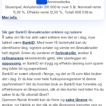
Søk nå
Annonselenke
Eksempel: Annuitetslån 310 000 kr over 5 år. Nominell rente
11,39 %. Effektiv rente 12,00 %. Totalt 408 036 kr.
Mer info
Slik gjør BankID lånesøknaden enklere og raskere
Å søke om lån har aldri vært enklere enn det er i dag, mye
takket være
BankID
. Med noen få tastetrykk kan du
identifisere deg, signere avtaler og sende inn lånesøknader
helt digitalt. Enten du vurderer et
forbrukslån
, ønsker å
refinansiere
eksisterende gjeld, eller planlegger en
oppussing
, er BankID en trygg og effektiv løsning som sparer
deg både tid og papirarbeid.
BankID er svært utbredt i Norge, og det er få som ikke bruker
det i dag. Er du klar over hele funksjonsregisteret til denne
oppfinnelsen? Vet du hvordan bruk av BankID kan forenkle og
effektivisere en låneprosess, slik at den korter ned tiden fra du
søker til du får utbetalt lånet?
Gjennom Norsk Kreditt kan du finne og
søke lånene
du
ønsker, og faktisk er det slik at alle långiverne benytter seg av