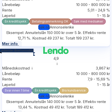
Lånebeløp
10 000 - 800 000 kr
Rente
5,01 - 24,9 %
Løpetid
1 - 15 år
Én kredittsjekk
Betalingsanmerkning OK
Søk med medsøker
Søk nå
Annonselenke
Eksempel: Annuitetslån 150 000 kr over 5 år. Effektiv rente
12,71 %. Kostnad 49 237 kr. Totalt 199 237 kr.
Mer info
Ledende låneformidler
4,9
i
Månedskostnad
i
3,867 kr
Lånebeløp
10 000 - 800 000 kr
Rente
7,9 - 15,69 %
Løpetid
1 - 15 år
Svar innen 1 time
Én kredittsjekk
Bra kundservice
Søk nå
Annonselenke
Eksempel: Annuitetslån 140 000 kr over 5 år. Effektiv rente
13,44 %. Kostnad 49 412 kr. Totalt 189 412 kr.