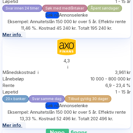
Løpetid
1 - 15 år
Svar innen 24 timer
Søk med medlåntaker
Åpent søndager
Søk nå
Annonselenke
Eksempel: Annuitetslån 150 000 kr over 5 år. Effektiv rente
11,46 %. Kostnad 45 240 kr. Totalt 195 240 kr.
Mer info
4,3
i
Månedskostnad
i
3,961 kr
Lånebeløp
10 000 - 800 000 kr
Rente
6,9 - 23,4 %
Løpetid
1 - 15 år
20+ banker
Svar samme dag
Tilbud gyldig 30 dager
Søk nå
Annonselenke
Eksempel: Annuitetslån 150 000 kr over 5 år. Effektiv rente
13,33 %. Kostnad 52 496 kr. Totalt 202 496 kr.
Mer info