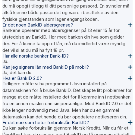
du må oppgi i tillegg til ditt personlige passord. En svindler må
altså kjenne både passordet og være i besittelse av den
fysiske gjenstanden som lager engangskoden.
Er det noen BankID aldersgrense?
Bankene opererer med aldersgrenser på 13 eller 15 år for
utstedelse av BankID. Hør med banken din hva som gjelder
der. For å kunne ta opp et lån, må du imidlertid være myndig,
det vil si at du må ha fylt 18 pr.
Har alle norske banker Bank-ID?
Ja.
Kan jeg signere lån med BankID på mobil?
Ja, det kan du.
Hva er BankID 2.0?
Tidligere måtte vi ha programmet Java installert på
datamaskinen for å bruke BankID. Det skapte litt problemer for
mange at de måtte installere det for å komme inn i nettbanken
fra en annen maskin enn sin personlige. Med BankID 2.0 er det
ikke lenger nødvendig med Java. Men har du en gammel
datamaskin kan det hende du bør oppdatere nettleseren din.
Er det noe som heter forbrukslån BankID?
Du kan søke forbrukslån gjennom Norsk Kreditt. Når du får et
lånetilbud, kan du signere med BankID og få pengene utbetalt