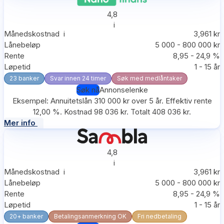
4,8
i
Månedskostnad
i
3,961 kr
Lånebeløp
5 000 - 800 000 kr
Rente
8,95 - 24,9 %
Løpetid
1 - 15 år
23 banker
Svar innen 24 timer
Søk med medlåntaker
Søk nå
Annonselenke
Eksempel: Annuitetslån 310 000 kr over 5 år. Effektiv rente
12,00 %. Kostnad 98 036 kr. Totalt 408 036 kr.
Mer info
4,8
i
Månedskostnad
i
3,961 kr
Lånebeløp
5 000 - 800 000 kr
Rente
8,95 - 24,9 %
Løpetid
1 - 15 år
20+ banker
Betalingsanmerkning OK
Fri nedbetaling