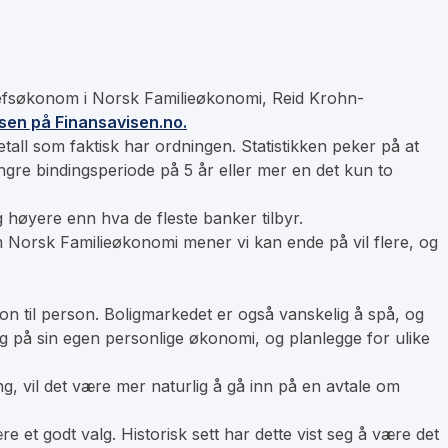
 sjefsøkonom i Norsk Familieøkonomi, Reid Krohn-
sen på Finansavisen.no.
tall som faktisk har ordningen. Statistikken peker på at
lengre bindingsperiode på 5 år eller mer en det kun to
g høyere enn hva de fleste banker tilbyr.
om Norsk Familieøkonomi mener vi kan ende på vil flere, og
rson til person. Boligmarkedet er også vanskelig å spå, og
g på sin egen personlige økonomi, og planlegge for ulike
g, vil det være mer naturlig å gå inn på en avtale om
 et godt valg. Historisk sett har dette vist seg å være det