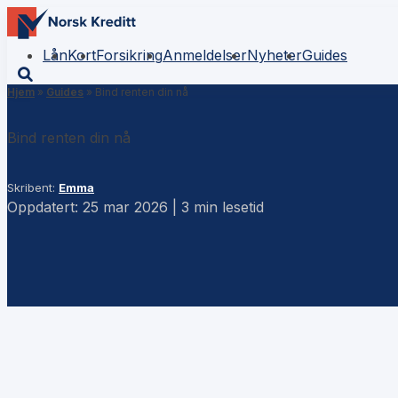
Lån
Kort
Forsikring
Anmeldelser
Nyheter
Guides
Hjem
»
Guides
»
Bind renten din nå
Bind renten din nå
Skribent:
Emma
Oppdatert: 25 mar 2026 | 3 min lesetid