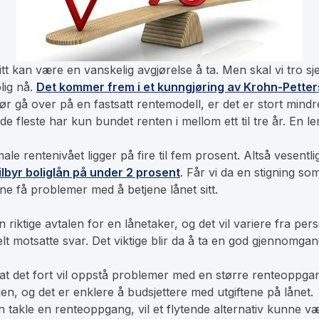
sitt kan være en vanskelig avgjørelse å ta. Men skal vi tro
lig nå.
Det kommer frem i et kunngjøring av Krohn-Petter
r gå over på en fastsatt rentemodell, er det er stort mindre
de fleste har kun bundet renten i mellom ett til tre år. En 
e rentenivået ligger på fire til fem prosent. Altså vesentli
ilbyr boliglån på under 2 prosent
. Får vi da en stigning s
e få problemer med å betjene lånet sitt.
 riktige avtalen for en lånetaker, og det vil variere fra pe
 motsatte svar. Det viktige blir da å ta en god gjennomgan
at det fort vil oppstå problemer med en større renteoppgan
gen, og det er enklere å budsjettere med utgiftene på lånet.
akle en renteoppgang, vil et flytende alternativ kunne være