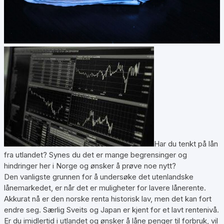
Har du tenkt på lån
fra utlandet? Synes du det er mange begrensinger og
hindringer her i Norge og ønsker å prøve noe nytt?
Den vanligste grunnen for å undersøke det utenlandske
lånemarkedet, er når det er muligheter for lavere lånerente.
Akkurat nå er den norske renta historisk lav, men det kan fort
endre seg. Særlig Sveits og Japan er kjent for et lavt rentenivå.
Er du imidlertid i utlandet og ønsker å låne penger til forbruk, vil