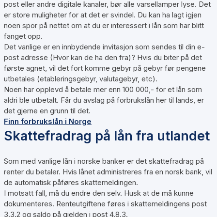
post eller andre digitale kanaler, bør alle varsellamper lyse. Det
er store muligheter for at det er svindel. Du kan ha lagt igjen
noen spor på nettet om at du er interessert i lån som har blitt
fanget opp.
Det vanlige er en innbydende invitasjon som sendes til din e-
post adresse (Hvor kan de ha den fra)? Hvis du biter på det
første agnet, vil det fort komme gebyr på gebyr før pengene
utbetales (etableringsgebyr, valutagebyr, etc).
Noen har opplevd å betale mer enn 100 000,- for et lån som
aldri ble utbetalt. Får du avslag på forbrukslån her til lands, er
det gjerne en grunn til det.
Finn forbrukslån i Norge
Skattefradrag på lån fra utlandet
Som med vanlige lån i norske banker er det skattefradrag på
renter du betaler. Hvis lånet administreres fra en norsk bank, vil
de automatisk påføres skattemeldingen.
I motsatt fall, må du endre den selv. Husk at de må kunne
dokumenteres. Renteutgiftene føres i skattemeldingens post
3.3.2 og saldo på gjelden i post 4.8.3.