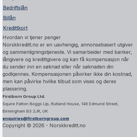
Bedriftslån
Billån
Kredittkort
Hvordan vi tjener penger
Norskkreditt.no er en uavhengig, annonsebasert utgiver
og sammenligningstjeneste. Vi samarbeider med banker,
långivere og kredittgivere og kan få kompensasjon når
du sender inn en søknad eller når søknaden din
godkjennes. Kompensasjonen påvirker ikke din kostnad,
men kan påvirke hvilke tilbud som vises og deres
plassering.
Firstborn Group Ltd.
Squire Patton Boggs Llp, Rutland House, 148 Edmund Street,
Birmingham B3 2JR, UK
enquiries@firstborngroup.com
Copyright ©
2026
- Norskkreditt.no