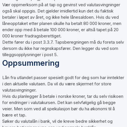
Vær oppmerksom på at tap og gevinst ved valutasvingninger
også skal oppgis. Det gjelder imidlertid kun det du faktisk
betaler i løpet av året, og ikke hele lånesaldoen. Hvis du ved
låneopptaket etter planen skulle ha betalt 80 000 kroner, men
ender opp med å betale 100 000 kroner, er altså tapet på 20
000 kroner fradragsberettiget.
Dette fører du i post 3.3.7. Tapsberegningen må du foreta selv
dersom du ikke har regnskapsfører. Den legger du ved som
tilleggsopplysninger i post 5.
Oppsummering
Lån fra utlandet passer spesielt godt for deg som har inntekter
i den aktuelle valutaen. Da vil du være skjermet for store
valutasvingninger.
Hvis du planlegger å betale i norske kroner, tar du selv risikoen
for endringer i valutakursen. Det kan selvfølgelig gå begge
veier. Men som ved all spekulasjon bør du ha økonomi til å
bære et tap.
Søker du valutalån i bank, vil de kreve bedre sikkerhet og