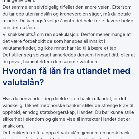
mange av dem.
Det samme er selvfølgelig tilfellet den andre veien. Ettersom
du tar opp utenlandslån og kroneverdien stiger, må du betale
mindre. Du kan også velge å innfri det hele for et lavere beløp
enn det du lånte.
Vi snakker altså om
ren spekulasjon
. Derfor mener mange at
det være forbeholdt de som har spesiell innsikt i
valutamarkeder, og ikke minst har råd til å bære et tap.
Det stiller seg selvsagt annerledes dersom firmaet ditt, eller at
du privat, har inntekter i den samme valutaen.
Hvordan få lån fra utlandet med
valutalån?
Hvis du henvender deg direkte til en bank i utlandet, er det
vanskelig. I likhet med norske banker stiller de strenge krav til
opphold, enndog statsborgerskap, i landet. Du bør kunne stille
sikkerhet i eiendom og gjerne vise til inntekter i landet det er
snakk om.
Det enkleste er å ta opp et valutalån gjennom en norsk bank.