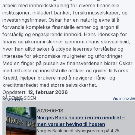
arbeid med innholdsskapning for diverse finansielle
institusjoner, inkludert banker, forsikringsselskaper, og
investeringsfirmaer. Oskar har en naturlig evne til å
forvandle komplekse finansielle emner og jargon til
forståelig og engasjerende innhold. Hans lidenskap for
finans og økonomi skinner gjennom i hans skrivearbeid,
hvor han alltid søker å utdype lesernes forståelse og
interesse for økonomiske muligheter og utfordringer.
Med en finger på pulsen av finansverdenen bidrar Oskar
med aktuelle og innsiktsfulle artikler og guider til Norsk
Kreditt, hjelper brukere med å navigere i låne- og
kredittmarkedet med større selvsikkerhet.
Oppdatert:
12, februar 2026
PÅ DENNE SIDEN
Vis innhold
Siste nytt
2026-06-18
Norges Bank holder renten uendret –
men varsler heving til høsten
Norges Bank holdt styringsrenten på 4,25