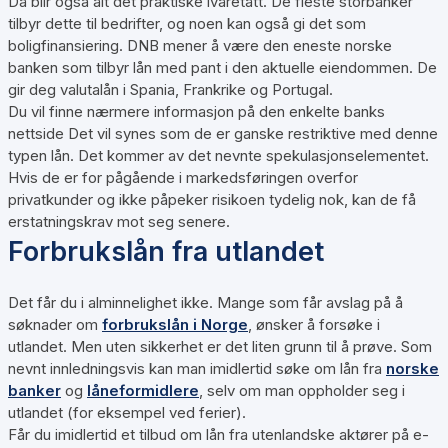
Da blir også alt det praktiske ivaretatt. De fleste storbanker
tilbyr dette til bedrifter, og noen kan også gi det som
boligfinansiering. DNB mener å være den eneste norske
banken som tilbyr lån med pant i den aktuelle eiendommen. De
gir deg valutalån i Spania, Frankrike og Portugal.
Du vil finne nærmere informasjon på den enkelte banks
nettside Det vil synes som de er ganske restriktive med denne
typen lån. Det kommer av det nevnte spekulasjonselementet.
Hvis de er for pågående i markedsføringen overfor
privatkunder og ikke påpeker risikoen tydelig nok, kan de få
erstatningskrav mot seg senere.
Forbrukslån fra utlandet
Det får du i alminnelighet ikke. Mange som får avslag på å
søknader om
forbrukslån i Norge
, ønsker å forsøke i
utlandet. Men uten sikkerhet er det liten grunn til å prøve. Som
nevnt innledningsvis kan man imidlertid søke om lån fra
norske
banker
og
låneformidlere
, selv om man oppholder seg i
utlandet (for eksempel ved ferier).
Får du imidlertid et tilbud om lån fra utenlandske aktører på e-