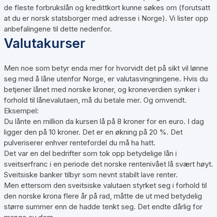
de fleste forbrukslån og kredittkort kunne søkes om (forutsatt
at du er norsk statsborger med adresse i Norge). Vi lister opp
anbefalingene til dette nedenfor.
Valutakurser
Men noe som betyr enda mer for hvorvidt det på sikt vil lønne
seg med å låne utenfor Norge, er valutasvingningene. Hvis du
betjener lånet med norske kroner, og kroneverdien synker i
forhold til lånevalutaen, må du betale mer. Og omvendt.
Eksempel:
Du lånte en million da kursen lå på 8 kroner for en euro. I dag
ligger den på 10 kroner. Det er en økning på 20 %. Det
pulveriserer enhver rentefordel du må ha hatt.
Det var en del bedrifter som tok opp betydelige lån i
sveitserfranc i en periode det norske rentenivået lå svært høyt.
Sveitsiske banker tilbyr som nevnt stabilt lave renter.
Men ettersom den sveitsiske valutaen styrket seg i forhold til
den norske krona flere år på rad, måtte de ut med betydelig
større summer enn de hadde tenkt seg. Det endte dårlig for