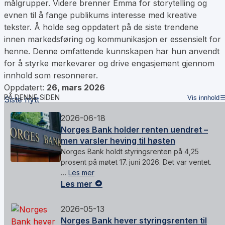
målgrupper. Videre brenner Emma for storytelling og
evnen til å fange publikums interesse med kreative
tekster. Å holde seg oppdatert på de siste trendene
innen markedsføring og kommunikasjon er essensielt for
henne. Denne omfattende kunnskapen har hun anvendt
for å styrke merkevarer og drive engasjement gjennom
innhold som resonnerer.
Oppdatert:
26, mars 2026
PÅ DENNE SIDEN
Vis innhold
Siste nytt
2026-06-18
Norges Bank holder renten uendret –
men varsler heving til høsten
Norges Bank holdt styringsrenten på 4,25
prosent på møtet 17. juni 2026. Det var ventet.
…
Les mer
Les mer
2026-05-13
Norges Bank hever styringsrenten til