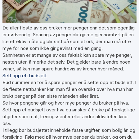
De aller fleste av oss bruker mer penger enn det som egentlig
er nødvendig. Sparing av penger blir gjerne gjennomført på en
lite effektiv måte og blir sett på som et ork, der man må ofre
mye for noe som ikke gir gevinst med en gang.
Sannheten er at mange av oss faktisk kan spare mye penger,
nesten uten å merke det selv. Det gjelder bare å endre noen
vaner, så kan man spare hundrevis av kroner hver måned.
Sett opp ett budsjett
Bud nummer en for å spare penger er å sette opp et budsjett. I
de fleste nettbanker kan man få en oversikt over hva man har
brukt penger på den siste måneden eller året.
Se hvor pengene går og hvor mye penger du bruker på hva.
Sett opp et budsjett over hva du ønsker å bruke på forskjellige
utgifter som mat, treningssenter eller andre aktiviteter, kino
osv.
I tillegg bør budsjettet inneholde faste utgifter, som boliglån og
forsikring. Følg med på hvor mye penger du bruker, og om du