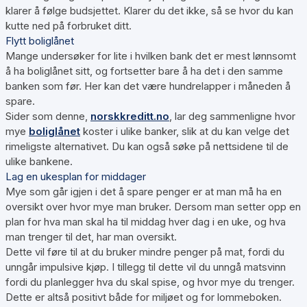
klarer å følge budsjettet. Klarer du det ikke, så se hvor du kan
kutte ned på forbruket ditt.
Flytt boliglånet
Mange undersøker for lite i hvilken bank det er mest lønnsomt
å ha boliglånet sitt, og fortsetter bare å ha det i den samme
banken som før. Her kan det være hundrelapper i måneden å
spare.
Sider som denne,
norskkreditt.no
, lar deg sammenligne hvor
mye
boliglånet
koster i ulike banker, slik at du kan velge det
rimeligste alternativet. Du kan også søke på nettsidene til de
ulike bankene.
Lag en ukesplan for middager
Mye som går igjen i det å spare penger er at man må ha en
oversikt over hvor mye man bruker. Dersom man setter opp en
plan for hva man skal ha til middag hver dag i en uke, og hva
man trenger til det, har man oversikt.
Dette vil føre til at du bruker mindre penger på mat, fordi du
unngår impulsive kjøp. I tillegg til dette vil du unngå matsvinn
fordi du planlegger hva du skal spise, og hvor mye du trenger.
Dette er altså positivt både for miljøet og for lommeboken.