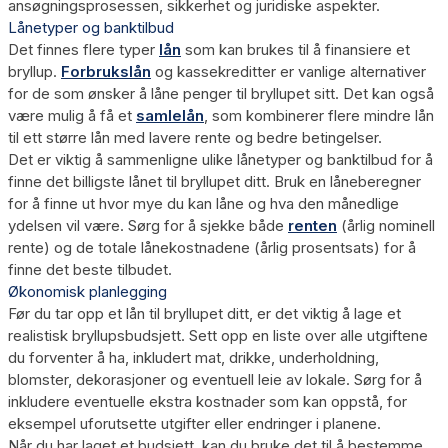
ansøgningsprosessen, sikkerhet og juridiske aspekter.
Lånetyper og banktilbud
Det finnes flere typer
lån
som kan brukes til å finansiere et
bryllup.
Forbrukslån
og kassekreditter er vanlige alternativer
for de som ønsker å låne penger til bryllupet sitt. Det kan også
være mulig å få et
samlelån
, som kombinerer flere mindre lån
til ett større lån med lavere rente og bedre betingelser.
Det er viktig å sammenligne ulike lånetyper og banktilbud for å
finne det billigste lånet til bryllupet ditt. Bruk en låneberegner
for å finne ut hvor mye du kan låne og hva den månedlige
ydelsen vil være. Sørg for å sjekke både
renten
(årlig nominell
rente) og de totale lånekostnadene (årlig prosentsats) for å
finne det beste tilbudet.
Økonomisk planlegging
Før du tar opp et lån til bryllupet ditt, er det viktig å lage et
realistisk bryllupsbudsjett. Sett opp en liste over alle utgiftene
du forventer å ha, inkludert mat, drikke, underholdning,
blomster, dekorasjoner og eventuell leie av lokale. Sørg for å
inkludere eventuelle ekstra kostnader som kan oppstå, for
eksempel uforutsette utgifter eller endringer i planene.
Når du har laget et budsjett, kan du bruke det til å bestemme