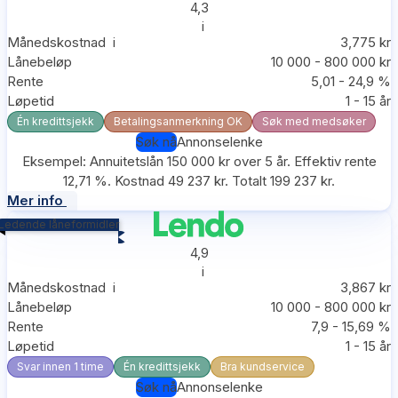
4,3
i
Månedskostnad
i
3,775 kr
Lånebeløp
10 000 - 800 000 kr
Rente
5,01 - 24,9 %
Løpetid
1 - 15 år
Én kredittsjekk
Betalingsanmerkning OK
Søk med medsøker
Søk nå
Annonselenke
Eksempel: Annuitetslån 150 000 kr over 5 år. Effektiv rente
12,71 %. Kostnad 49 237 kr. Totalt 199 237 kr.
Mer info
Ledende låneformidler
4,9
i
Månedskostnad
i
3,867 kr
Lånebeløp
10 000 - 800 000 kr
Rente
7,9 - 15,69 %
Løpetid
1 - 15 år
Svar innen 1 time
Én kredittsjekk
Bra kundservice
Søk nå
Annonselenke