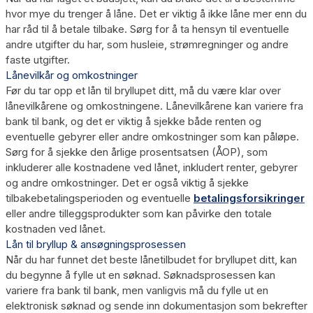
hvor mye du trenger å låne. Det er viktig å ikke låne mer enn du
har råd til å betale tilbake. Sørg for å ta hensyn til eventuelle
andre utgifter du har, som husleie, strømregninger og andre
faste utgifter.
Lånevilkår og omkostninger
Før du tar opp et lån til bryllupet ditt, må du være klar over
lånevilkårene og omkostningene. Lånevilkårene kan variere fra
bank til bank, og det er viktig å sjekke både renten og
eventuelle gebyrer eller andre omkostninger som kan påløpe.
Sørg for å sjekke den årlige prosentsatsen (ÅOP), som
inkluderer alle kostnadene ved lånet, inkludert renter, gebyrer
og andre omkostninger. Det er også viktig å sjekke
tilbakebetalingsperioden og eventuelle
betalingsforsikringer
eller andre tilleggsprodukter som kan påvirke den totale
kostnaden ved lånet.
Lån til bryllup & ansøgningsprosessen
Når du har funnet det beste lånetilbudet for bryllupet ditt, kan
du begynne å fylle ut en søknad. Søknadsprosessen kan
variere fra bank til bank, men vanligvis må du fylle ut en
elektronisk søknad og sende inn dokumentasjon som bekrefter