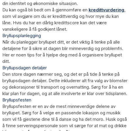
din identitet og økonomiske situasjon.
Du kan også bli bedt om å gjennomføre en
kredittvurdering
,
som vil avgjøre om du er kredittverdig og hvor mye du kan
låne. Hvis du har en dårlig kredittscore kan det være
vanskeligere å få godkjent lånet.
Bryllupsplanlegging
Når du planlegger bryllupet ditt, er det viktig å tenke på alle
detaljene for å sikre at dagen blir minneverdig og problemfri.
Her er noen tips for å hjelpe deg med å organisere bryllupet
ditt.
Bryllupsdagen detaljer
Den store dagen nærmer seg, og det er på tide å tenke på
bryllupsdagen detaljer. Dette inkluderer alt fra valg av blomster
og dekorasjoner til transport og overnatting. Sørg for å ha en
klar plan for dagen, og at alle involverte er klar over tidsplanen.
Bryllupsfesten
Bryllupsfesten er en av de mest minneverdige delene av
bryllupet. Sørg for å velge en passende lokasjon og musikk
som vil få gjestene dine til å danse og ha det moro. Husk også
å finne serveringspersonale som vil sørge for at mat og drikke