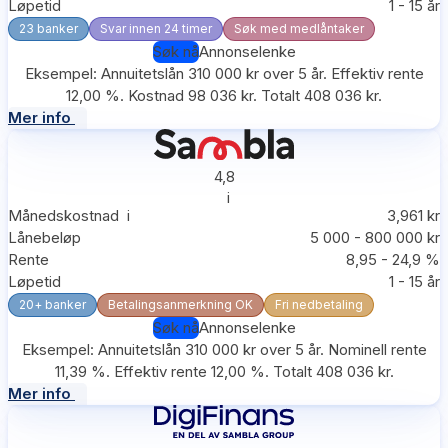
Løpetid
1 - 15 år
23 banker
Svar innen 24 timer
Søk med medlåntaker
Søk nå
Annonselenke
Eksempel: Annuitetslån 310 000 kr over 5 år. Effektiv rente
12,00 %. Kostnad 98 036 kr. Totalt 408 036 kr.
Mer info
4,8
i
Månedskostnad
i
3,961 kr
Lånebeløp
5 000 - 800 000 kr
Rente
8,95 - 24,9 %
Løpetid
1 - 15 år
20+ banker
Betalingsanmerkning OK
Fri nedbetaling
Søk nå
Annonselenke
Eksempel: Annuitetslån 310 000 kr over 5 år. Nominell rente
11,39 %. Effektiv rente 12,00 %. Totalt 408 036 kr.
Mer info