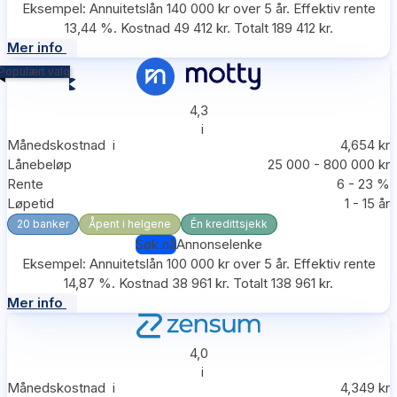
Eksempel: Annuitetslån 140 000 kr over 5 år. Effektiv rente
13,44 %. Kostnad 49 412 kr. Totalt 189 412 kr.
Mer info
Populært valg
4,3
i
Månedskostnad
i
4,654 kr
Lånebeløp
25 000 - 800 000 kr
Rente
6 - 23 %
Løpetid
1 - 15 år
20 banker
Åpent i helgene
Én kredittsjekk
Søk nå
Annonselenke
Eksempel: Annuitetslån 100 000 kr over 5 år. Effektiv rente
14,87 %. Kostnad 38 961 kr. Totalt 138 961 kr.
Mer info
4,0
i
Månedskostnad
i
4,349 kr