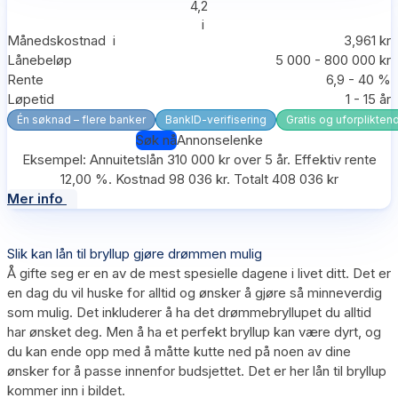
4,2
i
Månedskostnad
i
3,961 kr
Lånebeløp
5 000 - 800 000 kr
Rente
6,9 - 40 %
Løpetid
1 - 15 år
Én søknad – flere banker
BankID-verifisering
Gratis og uforplikten
Søk nå
Annonselenke
Eksempel: Annuitetslån 310 000 kr over 5 år. Effektiv rente
12,00 %. Kostnad 98 036 kr. Totalt 408 036 kr
Mer info
Slik kan lån til bryllup gjøre drømmen mulig
Å gifte seg er en av de mest spesielle dagene i livet ditt. Det er
en dag du vil huske for alltid og ønsker å gjøre så minneverdig
som mulig. Det inkluderer å ha det drømmebryllupet du alltid
har ønsket deg. Men å ha et perfekt bryllup kan være dyrt, og
du kan ende opp med å måtte kutte ned på noen av dine
ønsker for å passe innenfor budsjettet. Det er her lån til bryllup
kommer inn i bildet.