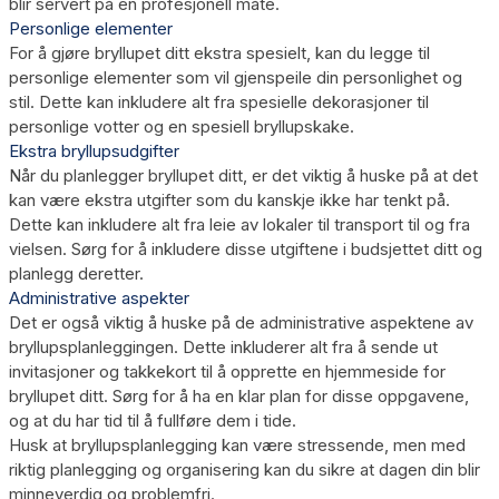
blir servert på en profesjonell måte.
Personlige elementer
For å gjøre bryllupet ditt ekstra spesielt, kan du legge til
personlige elementer som vil gjenspeile din personlighet og
stil. Dette kan inkludere alt fra spesielle dekorasjoner til
personlige votter og en spesiell bryllupskake.
Ekstra bryllupsudgifter
Når du planlegger bryllupet ditt, er det viktig å huske på at det
kan være ekstra utgifter som du kanskje ikke har tenkt på.
Dette kan inkludere alt fra leie av lokaler til transport til og fra
vielsen. Sørg for å inkludere disse utgiftene i budsjettet ditt og
planlegg deretter.
Administrative aspekter
Det er også viktig å huske på de administrative aspektene av
bryllupsplanleggingen. Dette inkluderer alt fra å sende ut
invitasjoner og takkekort til å opprette en hjemmeside for
bryllupet ditt. Sørg for å ha en klar plan for disse oppgavene,
og at du har tid til å fullføre dem i tide.
Husk at bryllupsplanlegging kan være stressende, men med
riktig planlegging og organisering kan du sikre at dagen din blir
minneverdig og problemfri.