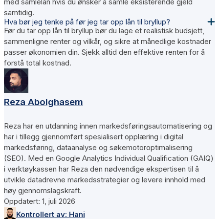
med samlelån hvis du ønsker å samle eksisterende gjeld
samtidig.
Hva bør jeg tenke på før jeg tar opp lån til bryllup?
Før du tar opp lån til bryllup bør du lage et realistisk budsjett,
sammenligne renter og vilkår, og sikre at månedlige kostnader
passer økonomien din. Sjekk alltid den effektive renten for å
forstå total kostnad.
Reza Abolghasem
Reza har en utdanning innen markedsføringsautomatisering og
har i tillegg gjennomført spesialisert opplæring i digital
markedsføring, dataanalyse og søkemotoroptimalisering
(SEO). Med en Google Analytics Individual Qualification (GAIQ)
i verktøykassen har Reza den nødvendige ekspertisen til å
utvikle datadrevne markedsstrategier og levere innhold med
høy gjennomslagskraft.
Oppdatert:
1, juli 2026
Kontrollert av:
Hani