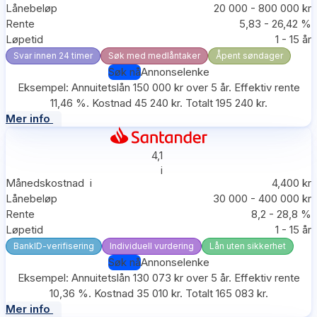
Lånebeløp
20 000 - 800 000 kr
Rente
5,83 - 26,42 %
Løpetid
1 - 15 år
Svar innen 24 timer
Søk med medlåntaker
Åpent søndager
Søk nå
Annonselenke
Eksempel: Annuitetslån 150 000 kr over 5 år. Effektiv rente
11,46 %. Kostnad 45 240 kr. Totalt 195 240 kr.
Mer info
4,1
i
Månedskostnad
i
4,400 kr
Lånebeløp
30 000 - 400 000 kr
Rente
8,2 - 28,8 %
Løpetid
1 - 15 år
BankID-verifisering
Individuell vurdering
Lån uten sikkerhet
Søk nå
Annonselenke
Eksempel: Annuitetslån 130 073 kr over 5 år. Effektiv rente
10,36 %. Kostnad 35 010 kr. Totalt 165 083 kr.
Mer info