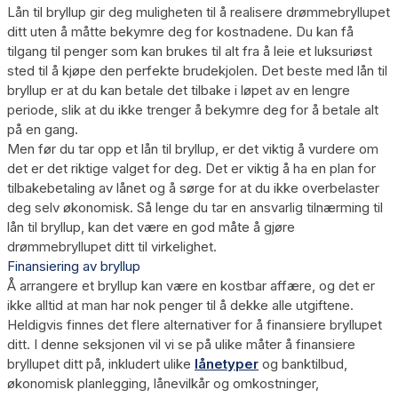
Lån til bryllup gir deg muligheten til å realisere drømmebryllupet
ditt uten å måtte bekymre deg for kostnadene. Du kan få
tilgang til penger som kan brukes til alt fra å leie et luksuriøst
sted til å kjøpe den perfekte brudekjolen. Det beste med lån til
bryllup er at du kan betale det tilbake i løpet av en lengre
periode, slik at du ikke trenger å bekymre deg for å betale alt
på en gang.
Men før du tar opp et lån til bryllup, er det viktig å vurdere om
det er det riktige valget for deg. Det er viktig å ha en plan for
tilbakebetaling av lånet og å sørge for at du ikke overbelaster
deg selv økonomisk. Så lenge du tar en ansvarlig tilnærming til
lån til bryllup, kan det være en god måte å gjøre
drømmebryllupet ditt til virkelighet.
Finansiering av bryllup
Å arrangere et bryllup kan være en kostbar affære, og det er
ikke alltid at man har nok penger til å dekke alle utgiftene.
Heldigvis finnes det flere alternativer for å finansiere bryllupet
ditt. I denne seksjonen vil vi se på ulike måter å finansiere
bryllupet ditt på, inkludert ulike
lånetyper
og banktilbud,
økonomisk planlegging, lånevilkår og omkostninger,