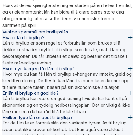
Husk at deres kjærlighetsfeiring er starten på en felles fremtid,
og et gjennomtenkt lån kan bidra til å gjøre deres store dag
uforglemmelig, uten å sette deres økonomiske fremtid
sammen på spill.
Vanlige spørsmål om bryllupslån
Hva er lån til bryllup?
Lån til bryllup er som regel et forbrukslån som brukes til å
dekke kostnader knyttet til bryllup, som lokale, mat, klær og
dekorasjoner. Du får utbetalt et beløp og betaler det tilbake i
faste månedlige avdrag.
Hvor mye kan jeg få i lån til bryllup?
Hvor mye du kan få i lån til bryllup avhenger av inntekt, gjeld og
kredittvurdering. De fleste kan låne fra noen tusen kroner opp
til flere hundre tusen, basert på sin økonomiske situasjon.
Er lån til bryllup en god idé?
Lån til bryllup kan være en god løsning hvis du har kontroll på
økonomien og en tydelig nedbetalingsplan. Det er viktig å ikke
låne mer enn du har råd til å betale tilbake.
Hvilken type lån er best til bryllup?
For de fleste er forbrukslån den vanligste typen lån til bryllup,
siden det ikke krever sikkerhet. Det kan også være aktuelt