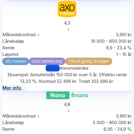
4,3
i
Månedskostnad
i
3,961 kr
Lånebeløp
10 000 - 800 000 kr
Rente
6,9 - 23,4 %
Løpetid
1 - 15 år
20+ banker
Svar samme dag
Tilbud gyldig 30 dager
Søk nå
Annonselenke
Eksempel: Annuitetslån 150 000 kr over 5 år. Effektiv rente
13,33 %. Kostnad 52 496 kr. Totalt 202 496 kr.
Mer info
4,8
i
Månedskostnad
i
3,961 kr
Lånebeløp
5 000 - 800 000 kr
Rente
8,95 - 24,9 %