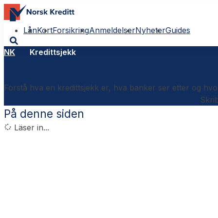
Lån
Kort
Forsikring
Anmeldelser
Nyheter
Guides
NK
Kredittsjekk
Kredittsjekk
Forstå hva en kredittsjekk er, hva banker ser etter og hvor
Skri
På denne siden
Läser in...