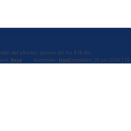
dan det påvirker sjansen din for å få lån.
bent:
Reza
Kontrollør:
Hani
Oppdatert: 25 jun 2026 | 13 