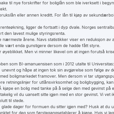
ake til nye forskrifter for boliglån som ble iverksett i beg
ekt.
rbrukslån eller annen kreditt. For lån til kjøp av sekundær
 renteøkning, ligger de fortsatt i dyp dvale. Norges sentral
t den lavest mulige styringsrenta.
e nærmeste årene. Navs statistikker viser en reduksjon av an
lle vært enda gunstigere dersom de hadde fått styre.
or øyeblikket. Men vi minner likevel om at ingen forutså krise
abben som BI-amanuensisen som i 2012 utalte til Universitas
unevnt og håpe at ingen tok sin avgjørelse som følge av de
kjer med boligmarkedet framover. Men dersom vi tar utgangsp
e retningslinjer for utlånsvirksomhet og boligbygging, kan 
Å kjøpe en bolig med tanke på å selge den med gevinst på e
kelig vil du uansett sitte igjen med en stor gevinst. Vi vet 
utt til stede.
glade dager for formuen du sitter igjen med? Husk at du ua
punktet for deg som førstegangsetablerer å kjøpe. Hvis vi l