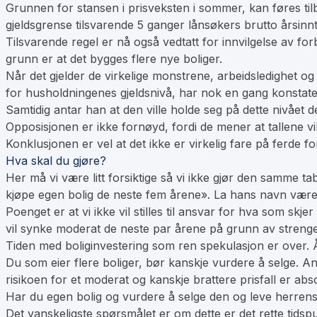
Grunnen for stansen i prisveksten i sommer, kan føres tilb
gjeldsgrense tilsvarende 5 ganger lånsøkers brutto årsinnt
Tilsvarende regel er nå også vedtatt for innvilgelse av fo
grunn er at det bygges flere nye boliger.
Når det gjelder de virkelige monstrene, arbeidsledighet og
for husholdningenes gjeldsnivå, har nok en gang konstater
Samtidig antar han at den ville holde seg på dette nivået d
Opposisjonen er ikke fornøyd, fordi de mener at tallene vi
Konklusjonen er vel at det ikke er virkelig fare på ferde f
Hva skal du gjøre?
Her må vi være litt forsiktige så vi ikke gjør den samme t
kjøpe egen bolig de neste fem årene». La hans navn være 
Poenget er at vi ikke vil stilles til ansvar for hva som s
vil synke moderat de neste par årene på grunn av strenger
Tiden med boliginvestering som ren spekulasjon er over. 
Du som eier flere boliger, bør kanskje vurdere å selge. Anta
risikoen for et moderat og kanskje brattere prisfall er absol
Har du egen bolig og vurdere å selge den og leve herrens 
Det vanskeligste spørsmålet er om dette er det rette tids