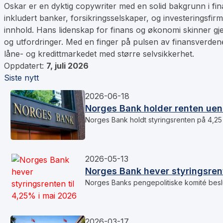
Oskar er en dyktig copywriter med en solid bakgrunn i fina
inkludert banker, forsikringsselskaper, og investeringsfir
innhold. Hans lidenskap for finans og økonomi skinner gje
og utfordringer. Med en finger på pulsen av finansverdenen
låne- og kredittmarkedet med større selvsikkerhet.
Oppdatert:
7, juli 2026
Siste nytt
2026-06-18
Norges Bank holder renten uend
Norges Bank holdt styringsrenten på 4,25 
2026-05-13
Norges Bank hever styringsrent
Norges Banks pengepolitiske komité beslu
2026-03-17