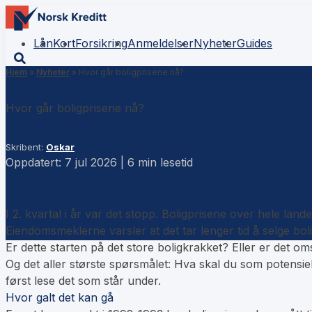
Lån
Kort
Forsikring
Anmeldelser
Nyheter
Guides
Hjem
»
Nyheter
»
Hvor går boligprisene nå?
Hvor går boligprisene nå?
Skribent:
Oskar
Oppdatert: 7 jul 2026 | 6 min lesetid
I 2. kvartal i år var det stopp. Boligprisene over hele l
Eiendomsmeklerne varsler at det tar lenger tid å selge bol
Er dette starten på det store boligkrakket? Eller er det o
Og det aller største spørsmålet: Hva skal du som potensiell
først lese det som står under.
Hvor galt det kan gå