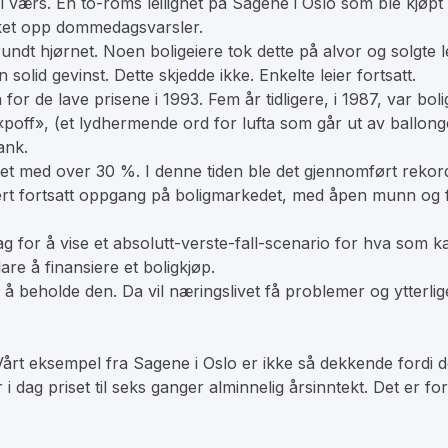
l værs. En to-roms leilighet på Sagene i Oslo som ble kjøpt 
ukket opp dommedagsvarsler.
undt hjørnet. Noen boligeiere tok dette på alvor og solgte l
n solid gevinst. Dette skjedde ikke. Enkelte leier fortsatt.
for de lave prisene i 1993. Fem år tidligere, i 1987, var bol
«poff», (et lydhermende ord for lufta som går ut av ballong
ank.
nket med over 30 %. I denne tiden ble det gjennomført re
isert fortsatt oppgang på boligmarkedet, med åpen munn og
for å vise et absolutt-verste-fall-scenario for hva som kan
are å finansiere et boligkjøp.
å beholde den. Da vil næringslivet få problemer og ytterlige
rt eksempel fra Sagene i Oslo er ikke så dekkende fordi det
r i dag priset til seks ganger alminnelig årsinntekt. Det er 