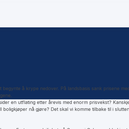
andet begynte å krype nedover. På landsbasis sank prisene m
igene.
msider en utflating etter årevis med enorm prisvekst? Kanskj
 boligkjøper nå gjøre? Det skal vi komme tilbake til i slutt