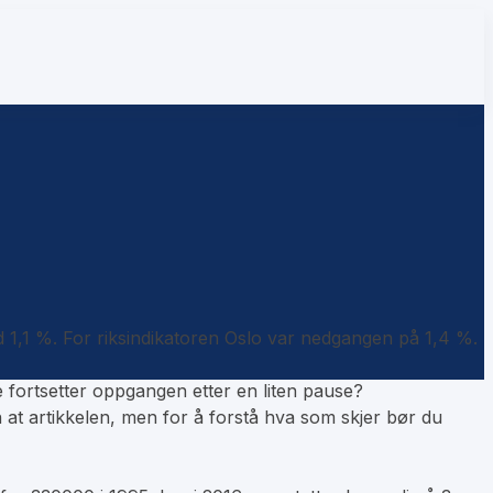
ed 1,1 %. For riksindikatoren Oslo var nedgangen på 1,4 %.
e fortsetter oppgangen etter en liten pause?
en at artikkelen, men for å forstå hva som skjer bør du