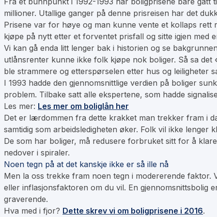
Fra et bunnpunkt i 1992-1993 har boligprisene bare gått ti
millioner. Utallige ganger på denne prisreisen har det d
Prisene var for høye og man kunne vente et kollaps rett r
kjøpe på nytt etter et forventet prisfall og sitte igjen med e
Vi kan gå enda litt lenger bak i historien og se bakgrunnen 
utlånsrenter kunne ikke folk kjøpe nok boliger. Så sa det 
ble strammere og etterspørselen etter hus og leiligheter s
I 1993 hadde den gjennomsnittlige verdien på boliger su
problem. Tilbake satt alle ekspertene, som hadde signal
Les mer:
Les mer om boliglån her
Det er lærdommen fra dette krakket man trekker fram i dag 
samtidig som arbeidsledigheten øker. Folk vil ikke lenger kl
De som har boliger, må redusere forbruket sitt for å klare 
nedover i spiraler.
Noen tegn på at det kanskje ikke er så ille nå
Men la oss trekke fram noen tegn i modererende faktor. Vå
eller inflasjonsfaktoren om du vil. En gjennomsnittsbolig e
graverende.
Hva med i fjor?
Dette skrev vi om boligprisene i 2016
.