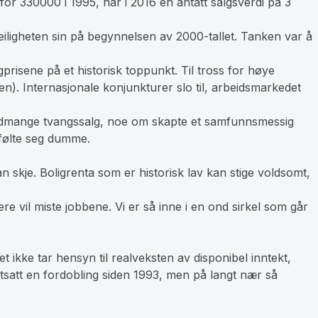
for 330000 i 1995, har i 2016 en antatt salgsverdi på 3
eiligheten sin på begynnelsen av 2000-tallet. Tanken var å
igprisene på et historisk toppunkt. Til tross for høye
en). Internasjonale konjunkturer slo til, arbeidsmarkedet
kordmange tvangssalg, noe om skapte et samfunnsmessig
 følte seg dumme.
 skje. Boligrenta som er historisk lav kan stige voldsomt,
re vil miste jobbene. Vi er så inne i en ond sirkel som går
 ikke tar hensyn til realveksten av disponibel inntekt,
fortsatt en fordobling siden 1993, men på langt nær så