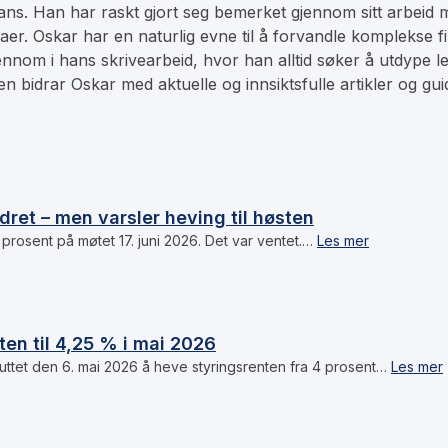
ns. Han har raskt gjort seg bemerket gjennom sitt arbeid me
maer. Oskar har en naturlig evne til å forvandle komplekse f
nnom i hans skrivearbeid, hvor han alltid søker å utdype l
 bidrar Oskar med aktuelle og innsiktsfulle artikler og guid
ret – men varsler heving til høsten
prosent på møtet 17. juni 2026. Det var ventet.…
Les mer
en til 4,25 % i mai 2026
ttet den 6. mai 2026 å heve styringsrenten fra 4 prosent…
Les mer