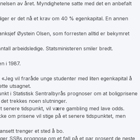
ynnelsen av året. Myndighetene satte med det en anbefalt
boliger er det nå et krav om 40 % egenkapital. En annen
banksjef Øystein Olsen, som forresten alltid er bekymret
tall arbeidsledige. Statsministeren smiler bredt.
n i 1987.
: «Jeg vil fraråde unge studenter med liten egenkapital å
tte utsagnet.
unkt i Statistisk Sentralbyrås prognoser om at boligprisene
det trekkes noen slutninger.
t senere tidspunkt, vil være gambling med lave odds.
ikke om prisene vil stige på et senere tidspunktet, men
nsett trenger et sted å bo.
egger SSBs prognose om et fall på et par prosent de neste