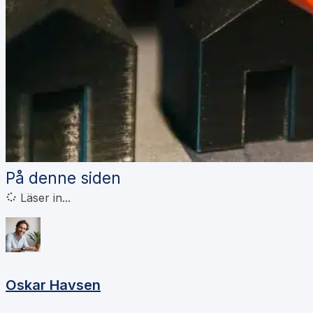
På denne siden
Läser in...
Oskar Havsen