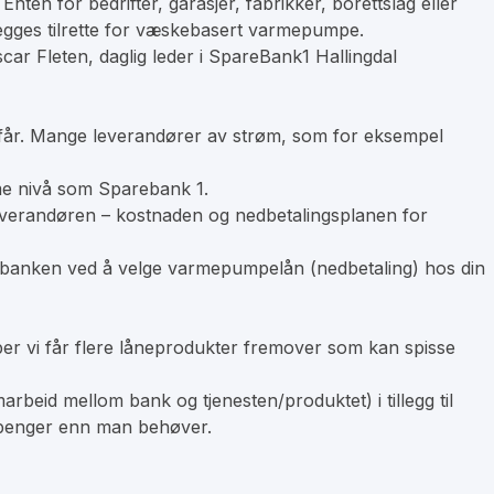
Enten for bedrifter, garasjer, fabrikker, borettslag eller
legges tilrette for væskebasert varmepumpe.
ar Fleten, daglig leder i SpareBank1 Hallingdal
mpe får. Mange leverandører av strøm, som for eksempel
mme nivå som Sparebank 1.
leverandøren – kostnaden og nedbetalingsplanen for
r i banken ved å velge varmepumpelån (nedbetaling) hos din
håper vi får flere låneprodukter fremover som kan spisse
marbeid mellom bank og tjenesten/produktet) i tillegg til
r penger enn man behøver.