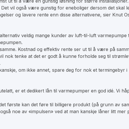
t ut til å være en gunstig løsning for større installasjoner. 
Det vil også være gunstig for eneboliger dersom det skal 
ser og lavere rente enn disse alternativene, sier Knut Osc
ett alternativ veldig mange kunder av luft-til-luft varmepu
armepumpen.
n samme. Kostnad og effektiv rente ser ut til å være på sa
il nok tenke at det er godt å kunne forholde seg til strøm
.
 du kanskje, om ikke annet, spare deg for nok et termingeby
 utelatt, er et dedikert lån til varmepumper en god idé. Vi 
det første kan det føre til billigere produkt (på grunn av sa
er også noe av «impulsen» ved at man kanskje låner litt me