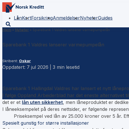
Lån
Kort
Forsikring
Anmeldelser
Nyheter
Guides
Hjem
»
Nyheter
»
Sparebank 1 Valdres lanserer varmepumpelån
Sparebank 1 Valdres lanserer varmepumpelån
Skribent:
Oskar
Oppdatert: 7 jul 2026 | 3 min lesetid
Sparebank 1 Hallingdal Valdres har lansert et nytt lånepr
I følge Oppland Arbeiderblad har det eneste alternativet ti
det er et
lån uten sikkerhet
, men låneproduktet er dediker
I låneeksempelet på deres nettsider, er følgende represen
Priseksempel ved lån av 25.000 kroner over 5 år. Eff
Spesielt gunstig for større installasjoner