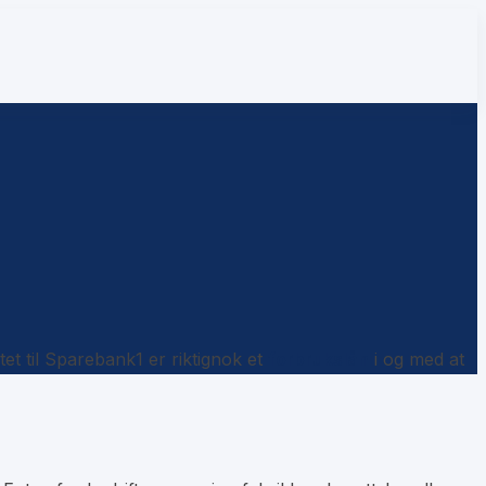
tet til Sparebank1 er riktignok et
forbrukslån
i og med at