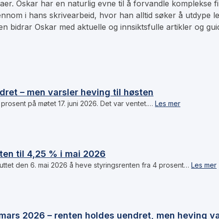
maer. Oskar har en naturlig evne til å forvandle komplekse f
nnom i hans skrivearbeid, hvor han alltid søker å utdype l
 bidrar Oskar med aktuelle og innsiktsfulle artikler og guid
ret – men varsler heving til høsten
prosent på møtet 17. juni 2026. Det var ventet.…
Les mer
en til 4,25 % i mai 2026
ttet den 6. mai 2026 å heve styringsrenten fra 4 prosent…
Les mer
mars 2026 – renten holdes uendret, men heving va