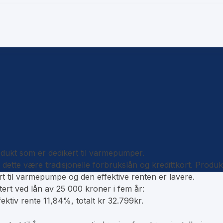
odukt som er dedikert til varmepumper.
l dette være tradisjonelle forbrukslån og kredittkort. Produk
t til varmepumpe og den effektive renten er lavere.
tert ved lån av 25 000 kroner i fem år:
ektiv rente 11,84%, totalt kr 32.799kr.