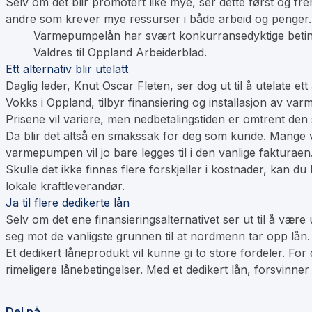
Selv om det blir promotert like mye, ser dette først og frems
andre som krever mye ressurser i både arbeid og penger. 
Varmepumpelån har svært konkurransedyktige betingel
Valdres til Oppland Arbeiderblad.
Ett alternativ blir utelatt
Daglig leder, Knut Oscar Fleten, ser dog ut til å utelate 
Vokks i Oppland, tilbyr finansiering og installasjon av v
Prisene vil variere, men nedbetalingstiden er omtrent de
Da blir det altså en smakssak for deg som kunde. Mange v
varmepumpen vil jo bare legges til i den vanlige fakturaen
Skulle det ikke finnes flere forskjeller i kostnader, kan
lokale kraftleverandør.
Ja til flere dedikerte lån
Selv om det ene finansieringsalternativet ser ut til å være
seg mot de vanligste grunnen til at nordmenn tar opp lån.
Et dedikert låneprodukt vil kunne gi to store fordeler. For 
rimeligere lånebetingelser. Med et dedikert lån, forsvinn
Del på