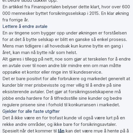
et bedre tilbud dukker opp.
En artikkel fra Finansportalen belyser dette klart, hvor over 600
000 mennesker byttet forsikringsselskap i 2015. En klar økning
fra forrige år.
Lettere å endre avtale
En av tingene som bygger opp under økningen er forståelsen
for at det å bytte selskap er blitt en ganske så enkel prosess.
Mens man tidligere i all hovedsak kun kunne bytte en gang i
året, kan man nå bytte når som helst.
Alt gjøres i tillegg på nett, noe som gjør at terskelen for å endre
en avtale over til noen andre blir mindre enn om man måtte
oppsøke et kontor eller ringe inn til kundeservice.
Det er bare positivt for alle forbrukere og markedet generelt at
kunder blir mer prisbevisste og mer villig til å endre på sine
eksisterende avtaler. Det gjør at forsikringsselskapene må
jobbe enda hardere for å tilfredsstille sine kunder og bedre
regulere prisene sine i forhold til konkurransen i markedet.
Gjelder for alle faste utgifter
Det å ikke være en for trofast kunde vil også være lurt på en
rekke andre områder, og ikke bare for forsikringsavtaler.
Spesielt når det kommer til
lån
kan det være mye å hente på å