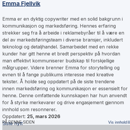
Emma Fjellvik
Emma er en dyktig copywriter med en solid bakgrunn i
kommunikasjon og markedsføring. Hennes erfaring
strekker seg fra å arbeide i reklamebyråer til å være en
del av markedsføringsteam i diverse bransjer, inkludert
teknologi og detaljhandel. Samarbeidet med en rekke
kunder har gitt henne et bredt perspektiv på hvordan
man effektivt kommuniserer budskap til forskjellige
målgrupper. Videre brenner Emma for storytelling og
evnen til å fange publikums interesse med kreative
tekster. Å holde seg oppdatert på de siste trendene
innen markedsføring og kommunikasjon er essensielt for
henne. Denne omfattende kunnskapen har hun anvendt
for å styrke merkevarer og drive engasjement gjennom
innhold som resonnerer.
Oppdatert:
25, mars 2026
PÅ DENNE SIDEN
Vis innhold
Siste nytt