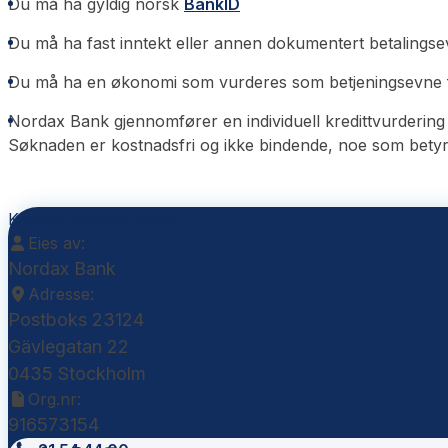
Du må ha gyldig norsk
BankID
Du må ha fast inntekt eller annen dokumentert betalings
Du må ha en økonomi som vurderes som betjeningsevne for 
Nordax Bank gjennomfører en individuell kredittvurdering b
Søknaden er kostnadsfri og ikke bindende, noe som betyr at 
Kontakt Nordax Bank
Eies av:
Nordax Bank
Adresse:
Postboks 23124
Gävlegatan 22
0435 Stockholm
Org.nr:
916573154