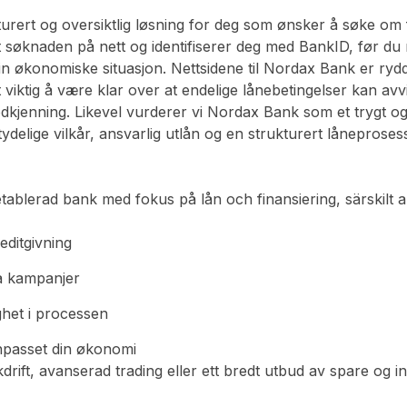
urert og oversiktlig løsning for deg som ønsker å søke om f
søknaden på nett og identifiserer deg med BankID, før du mo
n økonomiske situasjon. Nettsidene til Nordax Bank er rydd
viktig å være klar over at endelige lånebetingelser kan avvi
odkjenning. Likevel vurderer vi Nordax Bank som et trygt og 
tydelige vilkår, ansvarlig utlån og en strukturert lånepros
blerad bank med fokus på lån och finansiering, särskilt anp
editgivning
ga kampanjer
ghet i processen
anpasset din økonomi
rift, avanserad trading eller ett bredt utbud av spare og in