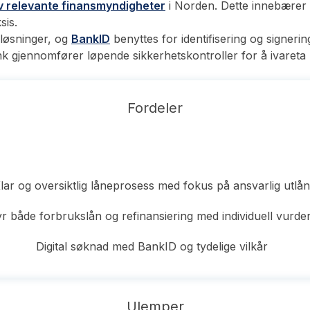
av relevante finansmyndigheter
i Norden. Dette innebærer a
sis.
sløsninger, og
BankID
benyttes for identifisering og signerin
k gjennomfører løpende sikkerhetskontroller for å ivareta
Fordeler
lar og oversiktlig låneprosess med fokus på ansvarlig utlån
yr både forbrukslån og refinansiering med individuell vurde
Digital søknad med BankID og tydelige vilkår
Ulemper