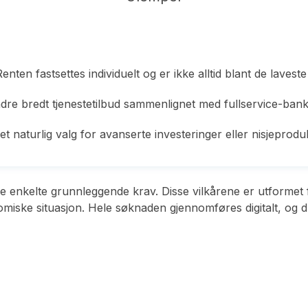
enten fastsettes individuelt og er ikke alltid blant de laveste
dre bredt tjenestetilbud sammenlignet med fullservice-ban
et naturlig valg for avanserte investeringer eller nisjeprodu
nkelte grunnleggende krav. Disse vilkårene er utformet fo
iske situasjon. Hele søknaden gjennomføres digitalt, og du