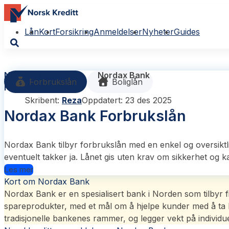
Lån
Kort
Forsikring
Anmeldelser
Nyheter
Guides
NK
Anmeldelser
Nordax Bank
Forbrukslån
Boliglån
Nordax Bank
Skribent:
Reza
Oppdatert: 23 des 2025
Nordax Bank Forbrukslån
Nordax Bank
tilbyr forbrukslån med en enkel og oversiktl
eventuelt takker ja. Lånet gis uten krav om sikkerhet og k
Les mer
Kort om Nordax Bank
Nordax Bank er en spesialisert bank i Norden som tilbyr fi
spareprodukter, med et mål om å hjelpe kunder med å ta kon
tradisjonelle bankenes rammer, og legger vekt på individue