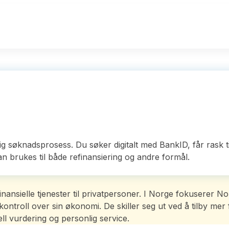
ig søknadsprosess. Du søker digitalt med BankID, får rask t
an brukes til både refinansiering og andre formål.
nansielle tjenester til privatpersoner. I Norge fokuserer N
troll over sin økonomi. De skiller seg ut ved å tilby mer f
ll vurdering og personlig service.