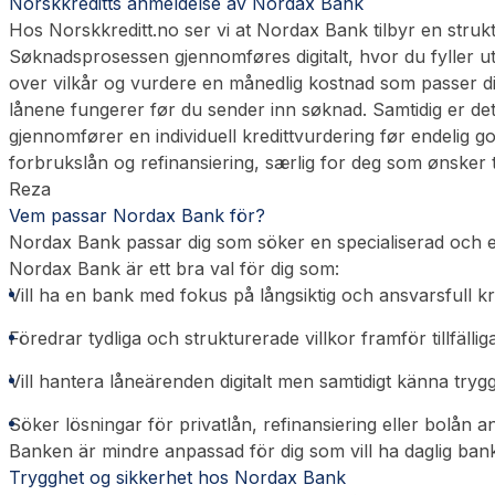
Norskkreditts anmeldelse av Nordax Bank
Hos Norskkreditt.no ser vi at Nordax Bank tilbyr en strukt
Søknadsprosessen gjennomføres digitalt, hvor du fyller ut 
over vilkår og vurdere en månedlig kostnad som passer di
lånene fungerer før du sender inn søknad. Samtidig er det 
gjennomfører en individuell kredittvurdering før endelig g
forbrukslån og refinansiering, særlig for deg som ønsker 
Reza
Vem passar Nordax Bank för?
Nordax Bank passar dig som söker en specialiserad och eta
Nordax Bank är ett bra val för dig som:
Vill ha en bank med fokus på långsiktig och ansvarsfull kr
Föredrar tydliga och strukturerade villkor framför tillfälli
Vill hantera låneärenden digitalt men samtidigt känna tryg
Söker lösningar för privatlån, refinansiering eller bolån 
Banken är mindre anpassad för dig som vill ha daglig bankd
Trygghet og sikkerhet hos Nordax Bank