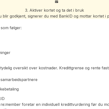
3. Aktiver kortet og ta det i bruk
 blir godkjent, signerer du med BankID og mottar kortet i 
 som følger:
ninger
 tydelig oversikt over kostnader. Kredittgrense og rente fasts
e samarbeidspartnere
akebetaling
kID
e:member foretar en individuell kredittvurdering før du mot