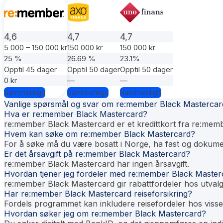
4,6
4,7
4,7
5 000 – 150 000 kr
150 000 kr
150 000 kr
25 %
26.69 %
23.1%
Opptil 45 dager
Opptil 50 dager
Opptil 50 dager
0 kr
—
—
Sammenlign
Sammenlign
Sammenlign
Vanlige spørsmål og svar om re:member Black Mastercar
Hva er re:member Black Mastercard?
re:member Black Mastercard er et kredittkort fra re:membe
Hvem kan søke om re:member Black Mastercard?
For å søke må du være bosatt i Norge, ha fast og dokumen
Er det årsavgift på re:member Black Mastercard?
re:member Black Mastercard har ingen årsavgift.
Hvordan tjener jeg fordeler med re:member Black Master
re:member Black Mastercard gir rabattfordeler hos utvalg
Har re:member Black Mastercard reiseforsikring?
Fordels programmet kan inkludere reisefordeler hos visse 
Hvordan søker jeg om re:member Black Mastercard?