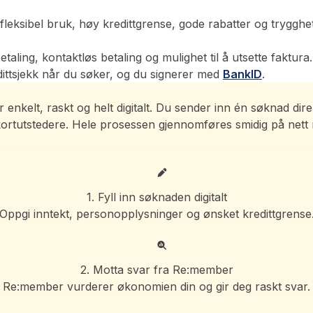
leksibel bruk, høy kredittgrense, gode rabatter og trygghet
dbetaling, kontaktløs betaling og mulighet til å utsette fakt
ittsjekk når du søker, og du signerer med
BankID
.
nkelt, raskt og helt digitalt. Du sender inn én søknad dire
 kortutstedere. Hele prosessen gjennomføres smidig på nett 
1. Fyll inn søknaden digitalt
Oppgi inntekt, personopplysninger og ønsket kredittgrense
2. Motta svar fra Re:member
Re:member vurderer økonomien din og gir deg raskt svar.