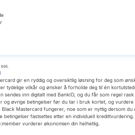
de
r
6 695.
d
ard gir en ryddig og oversiktlig løsning for deg som ønsker
 tydelige vilkår og ønsker å forholde deg til én kortutstede
n sendes inn digitalt med BankID, og du får som regel rask 
er og øvrige betingelser før du tar i bruk kortet, og vurde
Black Mastercard fungerer, noe som er nyttig dersom du øn
e betingelser fastsettes etter en individuell kredittvurdering
e:member vurderer økonomien din helhetlig.