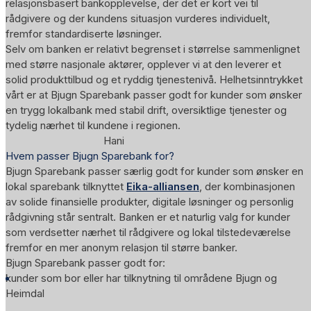
relasjonsbasert bankopplevelse, der det er kort vei til
rådgivere og der kundens situasjon vurderes individuelt,
fremfor standardiserte løsninger.
Selv om banken er relativt begrenset i størrelse sammenlignet
med større nasjonale aktører, opplever vi at den leverer et
solid produkttilbud og et ryddig tjenestenivå. Helhetsinntrykket
vårt er at Bjugn Sparebank passer godt for kunder som ønsker
en trygg lokalbank med stabil drift, oversiktlige tjenester og
tydelig nærhet til kundene i regionen.
Hani
Hvem passer Bjugn Sparebank for?
Bjugn Sparebank passer særlig godt for kunder som ønsker en
lokal sparebank tilknyttet
Eika-alliansen
, der kombinasjonen
av solide finansielle produkter, digitale løsninger og personlig
rådgivning står sentralt. Banken er et naturlig valg for kunder
som verdsetter nærhet til rådgivere og lokal tilstedeværelse
fremfor en mer anonym relasjon til større banker.
Bjugn Sparebank passer godt for:
kunder som bor eller har tilknytning til områdene Bjugn og
Heimdal