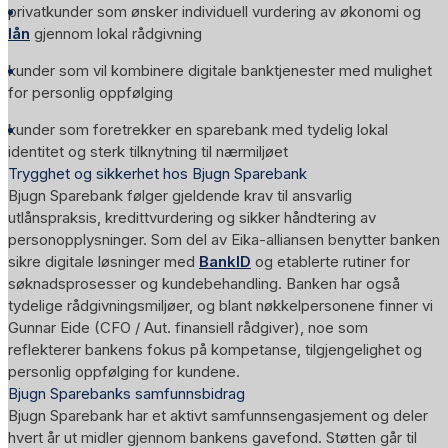
privatkunder som ønsker individuell vurdering av økonomi og
lån
gjennom lokal rådgivning
kunder som vil kombinere digitale banktjenester med mulighet
for personlig oppfølging
kunder som foretrekker en sparebank med tydelig lokal
identitet og sterk tilknytning til nærmiljøet
Trygghet og sikkerhet hos Bjugn Sparebank
Bjugn Sparebank følger gjeldende krav til ansvarlig
utlånspraksis, kredittvurdering og sikker håndtering av
personopplysninger. Som del av Eika-alliansen benytter banken
sikre digitale løsninger med
BankID
og etablerte rutiner for
søknadsprosesser og kundebehandling. Banken har også
tydelige rådgivningsmiljøer, og blant nøkkelpersonene finner vi
Gunnar Eide (CFO / Aut. finansiell rådgiver), noe som
reflekterer bankens fokus på kompetanse, tilgjengelighet og
personlig oppfølging for kundene.
Bjugn Sparebanks samfunnsbidrag
Bjugn Sparebank har et aktivt samfunnsengasjement og deler
hvert år ut midler gjennom bankens gavefond. Støtten går til