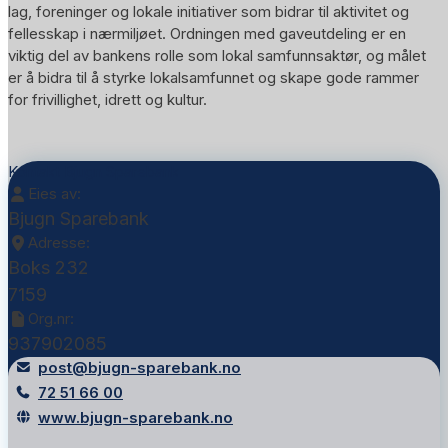
lag, foreninger og lokale initiativer som bidrar til aktivitet og
fellesskap i nærmiljøet. Ordningen med gaveutdeling er en
viktig del av bankens rolle som lokal samfunnsaktør, og målet
er å bidra til å styrke lokalsamfunnet og skape gode rammer
for frivillighet, idrett og kultur.
Kontakt Bjugn Sparebank
Eies av:
Bjugn Sparebank
Adresse:
Boks 232
7159
Org.nr:
937902085
post@bjugn-sparebank.no
72 51 66 00
www.bjugn-sparebank.no