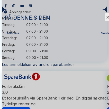
Åpningstider:
PÅ DENNE SIDEN
Mandag:
07:00 - 21:00
Tirsdag:
07:00 - 21:00
Onsdag:
07:00 - 21:00
Tidligere
Nest
Torsdag:
07:00 - 21:00
Fredag:
07:00 - 21:00
Lørdag:
09:00 - 21:00
Søndag:
09:00 - 21:00
Les anmeldelser av andre sparebanker
Forbrukslån
3,0
2
Et forbrukslån via SpareBank 1 gir deg: Én digital søknad
E
Tydelige renter og
s