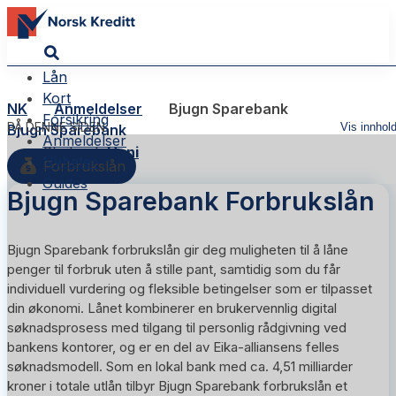
Lån
Kort
NK
Anmeldelser
Bjugn Sparebank
Forsikring
PÅ DENNE SIDEN
Vis innhol
Bjugn Sparebank
Anmeldelser
Skribent:
Hani
Nyheter
Forbrukslån
Guides
Bjugn Sparebank Forbrukslån
Bjugn Sparebank forbrukslån gir deg muligheten til å låne
penger til forbruk uten å stille pant, samtidig som du får
individuell vurdering og fleksible betingelser som er tilpasset
din økonomi. Lånet kombinerer en brukervennlig digital
søknadsprosess med tilgang til personlig rådgivning ved
bankens kontorer, og er en del av Eika-alliansens felles
søknadsmodell. Som en lokal bank med ca. 4,51 milliarder
kroner i totale utlån tilbyr Bjugn Sparebank forbrukslån et