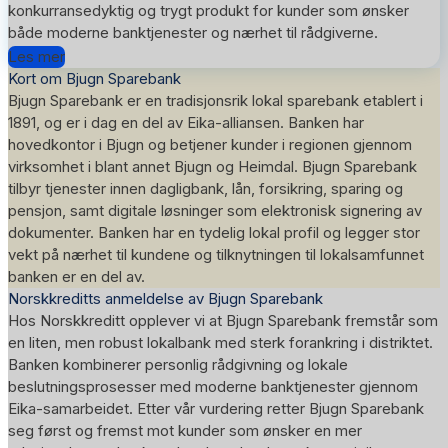
konkurransedyktig og trygt produkt for kunder som ønsker
både moderne banktjenester og nærhet til rådgiverne.
Les mer
Kort om Bjugn Sparebank
Bjugn Sparebank er en tradisjonsrik lokal sparebank etablert i
1891, og er i dag en del av Eika-alliansen. Banken har
hovedkontor i Bjugn og betjener kunder i regionen gjennom
virksomhet i blant annet Bjugn og Heimdal. Bjugn Sparebank
tilbyr tjenester innen dagligbank, lån, forsikring, sparing og
pensjon, samt digitale løsninger som elektronisk signering av
dokumenter. Banken har en tydelig lokal profil og legger stor
vekt på nærhet til kundene og tilknytningen til lokalsamfunnet
banken er en del av.
Norskkreditts anmeldelse av Bjugn Sparebank
Hos Norskkreditt opplever vi at Bjugn Sparebank fremstår som
en liten, men robust lokalbank med sterk forankring i distriktet.
Banken kombinerer personlig rådgivning og lokale
beslutningsprosesser med moderne banktjenester gjennom
Eika-samarbeidet. Etter vår vurdering retter Bjugn Sparebank
seg først og fremst mot kunder som ønsker en mer