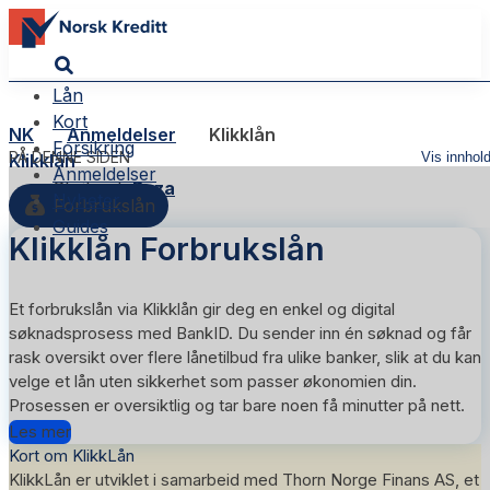
Lån
Kort
NK
Anmeldelser
Klikklån
Forsikring
PÅ DENNE SIDEN
Vis innhol
Klikklån
Anmeldelser
Skribent:
Reza
Nyheter
Forbrukslån
Guides
Klikklån Forbrukslån
Et forbrukslån via
Klikklån
gir deg en enkel og digital
søknadsprosess med BankID. Du sender inn én søknad og får
rask oversikt over flere lånetilbud fra ulike banker, slik at du kan
velge et lån uten sikkerhet som passer økonomien din.
Prosessen er oversiktlig og tar bare noen få minutter på nett.
Les mer
Kort om KlikkLån
KlikkLån er utviklet i samarbeid med Thorn Norge Finans AS, et