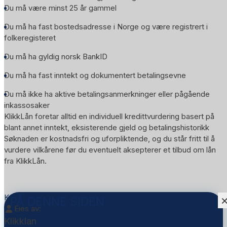
Du må være minst 25 år gammel
Du må ha fast bostedsadresse i Norge og være registrert i
folkeregisteret
Du må ha gyldig norsk BankID
Du må ha fast inntekt og dokumentert betalingsevne
Du må ikke ha aktive betalingsanmerkninger eller pågående
inkassosaker
KlikkLån foretar alltid en individuell kredittvurdering basert på
blant annet inntekt, eksisterende gjeld og betalingshistorikk
Søknaden er kostnadsfri og uforpliktende, og du står fritt til å
vurdere vilkårene før du eventuelt aksepterer et tilbud om lån
fra KlikkLån.
Kontakt Klikklan
PÅ DENNE SIDEN
Eies av:
Klikklan