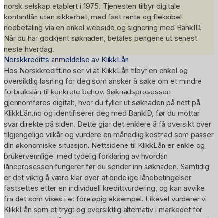
norsk selskap etablert i 1975. Tjenesten tilbyr digitale
kontantlån uten sikkerhet, med fast rente og fleksibel
nedbetaling via en enkel webside og signering med BankID.
Når du har godkjent søknaden, betales pengene ut senest
neste hverdag.
Norskkreditts anmeldelse av KlikkLån
Hos Norskkreditt.no ser vi at KlikkLån tilbyr en enkel og
oversiktlig løsning for deg som ønsker å søke om et mindre
forbrukslån til konkrete behov. Søknadsprosessen
gjennomføres digitalt, hvor du fyller ut søknaden på nett på
KlikkLån.no og identifiserer deg med BankID, før du mottar
svar direkte på siden. Dette gjør det enklere å få oversikt over
tilgjengelige vilkår og vurdere en månedlig kostnad som passer
din økonomiske situasjon. Nettsidene til KlikkLån er enkle og
brukervennlige, med tydelig forklaring av hvordan
låneprosessen fungerer før du sender inn søknaden. Samtidig
er det viktig å være klar over at endelige lånebetingelser
fastsettes etter en individuell kredittvurdering, og kan avvike
fra det som vises i et foreløpig eksempel. Likevel vurderer vi
KlikkLån som et trygt og oversiktlig alternativ i markedet for