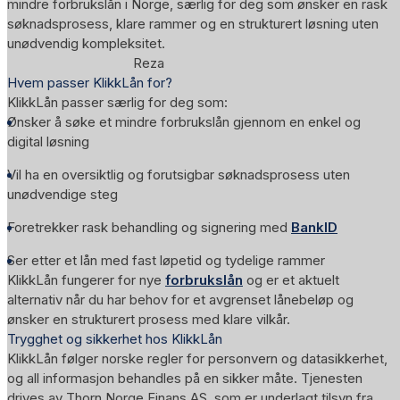
mindre forbrukslån i Norge, særlig for deg som ønsker en rask
søknadsprosess, klare rammer og en strukturert løsning uten
unødvendig kompleksitet.
Reza
Hvem passer KlikkLån for?
KlikkLån passer særlig for deg som:
Ønsker å søke et mindre forbrukslån gjennom en enkel og
digital løsning
Vil ha en oversiktlig og forutsigbar søknadsprosess uten
unødvendige steg
Foretrekker rask behandling og signering med
BankID
Ser etter et lån med fast løpetid og tydelige rammer
KlikkLån fungerer for nye
forbrukslån
og er et aktuelt
alternativ når du har behov for et avgrenset lånebeløp og
ønsker en strukturert prosess med klare vilkår.
Trygghet og sikkerhet hos KlikkLån
KlikkLån følger norske regler for personvern og datasikkerhet,
og all informasjon behandles på en sikker måte. Tjenesten
drives av Thorn Norge Finans AS, som er underlagt tilsyn fra