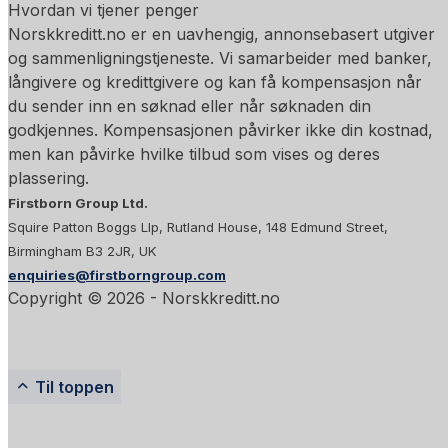
Hvordan vi tjener penger
Norskkreditt.no er en uavhengig, annonsebasert utgiver
og sammenligningstjeneste. Vi samarbeider med banker,
långivere og kredittgivere og kan få kompensasjon når
du sender inn en søknad eller når søknaden din
godkjennes. Kompensasjonen påvirker ikke din kostnad,
men kan påvirke hvilke tilbud som vises og deres
plassering.
Firstborn Group Ltd.
Squire Patton Boggs Llp, Rutland House, 148 Edmund Street,
Birmingham B3 2JR, UK
enquiries@firstborngroup.com
Copyright ©
2026
- Norskkreditt.no
Til toppen