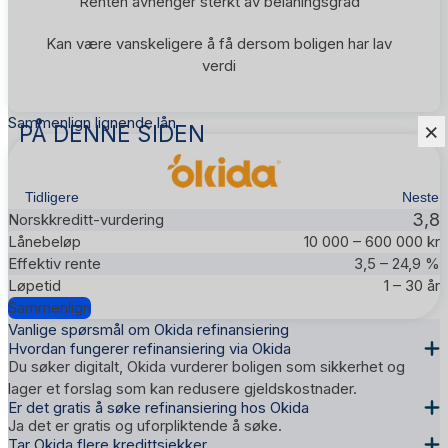
Renten avhenger sterkt av belåningsgrad
Kan være vanskeligere å få dersom boligen har lav
verdi
Sammenlign lignende lån
×
PÅ DENNE SIDEN
Tidligere
Neste
3,8
10 000 – 600 000 kr
3,5 – 24,9 %
1 – 30 år
Sammenlign
Vanlige spørsmål om Okida refinansiering
Hvordan fungerer refinansiering via Okida
Du søker digitalt, Okida vurderer boligen som sikkerhet og
lager et forslag som kan redusere gjeldskostnader.
Er det gratis å søke refinansiering hos Okida
Ja det er gratis og uforpliktende å søke.
Tar Okida flere kredittsjekker