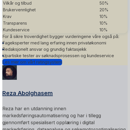
Vilkår og tilbud
50%
Brukervennlighet
20%
Krav
10%
Transparens
10%
Kundeservice
10%
For å sikre troverdighet bygger vurderingene våre også på:
Fageksperter med lang erfaring innen privatøkonomi
Redaksjonelt ansvar og grundig faktasjekk
Upartiske tester av søknadsprosessen og kundeservice
Les mer om vårt ratingsystem
Reza Abolghasem
Reza har en utdanning innen
markedsføringsautomatisering og har i tillegg
gjennomført spesialisert opplæring i digital
markedsføring, dataanalyse og søkemotoroptimalisering