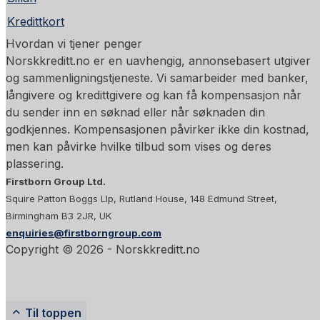
Kredittkort
Hvordan vi tjener penger
Norskkreditt.no er en uavhengig, annonsebasert utgiver
og sammenligningstjeneste. Vi samarbeider med banker,
långivere og kredittgivere og kan få kompensasjon når
du sender inn en søknad eller når søknaden din
godkjennes. Kompensasjonen påvirker ikke din kostnad,
men kan påvirke hvilke tilbud som vises og deres
plassering.
Firstborn Group Ltd.
Squire Patton Boggs Llp, Rutland House, 148 Edmund Street,
Birmingham B3 2JR, UK
enquiries@firstborngroup.com
Copyright ©
2026
- Norskkreditt.no
Til toppen