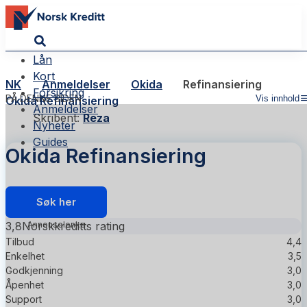
Lån
Kort
NK
Anmeldelser
Okida
Refinansiering
Forsikring
PÅ DENNE SIDEN
Vis innhold
Okida Refinansiering
Anmeldelser
Skribent:
Reza
Nyheter
Guides
Okida Refinansiering
Søk her
3,8
Norskkreditts rating
Tilbud
4,4
Enkelhet
3,5
Godkjenning
3,0
Åpenhet
3,0
Support
3,0