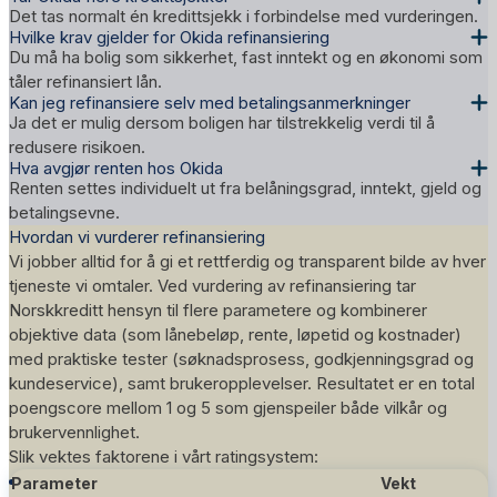
Det tas normalt én kredittsjekk i forbindelse med vurderingen.
Hvilke krav gjelder for Okida refinansiering
Du må ha bolig som sikkerhet, fast inntekt og en økonomi som
tåler refinansiert lån.
Kan jeg refinansiere selv med betalingsanmerkninger
Ja det er mulig dersom boligen har tilstrekkelig verdi til å
redusere risikoen.
Hva avgjør renten hos Okida
Renten settes individuelt ut fra belåningsgrad, inntekt, gjeld og
betalingsevne.
Hvordan vi vurderer refinansiering
Vi jobber alltid for å gi et rettferdig og transparent bilde av hver
tjeneste vi omtaler. Ved vurdering av refinansiering tar
Norskkreditt hensyn til flere parametere og kombinerer
objektive data (som lånebeløp, rente, løpetid og kostnader)
med praktiske tester (søknadsprosess, godkjenningsgrad og
kundeservice), samt brukeropplevelser. Resultatet er en total
poengscore mellom 1 og 5 som gjenspeiler både vilkår og
brukervennlighet.
Slik vektes faktorene i vårt
ratingsystem
:
Parameter
Vekt