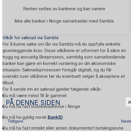
Renten settes av bankene og kan variere
Ikke alle banker i Norge samarbeider med Sambla
Vilkår for søknad via Sambla
For å kunne søke om lån via Sambla må du oppfylle enkelte
grunnleggende krav. Disse vilkårene er utformet for å sikre en
trygg og ansvarlig låneprosess, samtidig som samarbeidende
banker kan gjøre en korrekt vurdering av din økonomiske
situasjon. Søknadsprosessen foregår digitalt, og du får
oversikt over vilkårene før du eventuelt velger å akseptere et
tilbud.
For å sende inn en søknad gjelder følgende vilkår:
Du må være minst 18 år gammel
PÅ DENNE SIDEN
Du må ha fast bostedsadresse i Norge
Du må ha gyldig norsk
BankID
Tidligere
Nest
Du må ha fast inntekt eller annen dokumentert betalingsevne