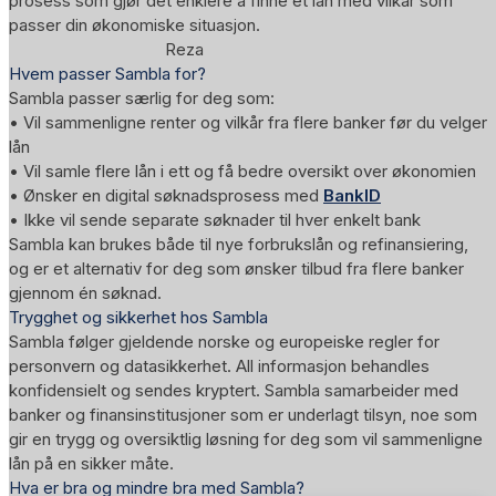
prosess som gjør det enklere å finne et lån med vilkår som
passer din økonomiske situasjon.
Reza
Hvem passer Sambla for?
Sambla passer særlig for deg som:
• Vil sammenligne renter og vilkår fra flere banker før du velger
lån
• Vil samle flere lån i ett og få bedre oversikt over økonomien
• Ønsker en digital søknadsprosess med
BankID
• Ikke vil sende separate søknader til hver enkelt bank
Sambla kan brukes både til nye forbrukslån og refinansiering,
og er et alternativ for deg som ønsker tilbud fra flere banker
gjennom én søknad.
Trygghet og sikkerhet hos Sambla
Sambla følger gjeldende norske og europeiske regler for
personvern og datasikkerhet. All informasjon behandles
konfidensielt og sendes kryptert. Sambla samarbeider med
banker og finansinstitusjoner som er underlagt tilsyn, noe som
gir en trygg og oversiktlig løsning for deg som vil sammenligne
lån på en sikker måte.
Hva er bra og mindre bra med Sambla?