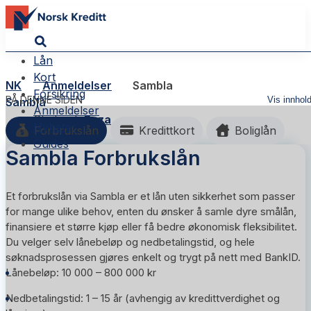
Lån
Kort
NK
Anmeldelser
Sambla
Forsikring
PÅ DENNE SIDEN
Vis innhol
Sambla
Anmeldelser
Skribent:
Reza
Nyheter
Forbrukslån
Kredittkort
Boliglån
Guides
Sambla Forbrukslån
Et forbrukslån via Sambla er et lån uten sikkerhet som passer
for mange ulike behov, enten du ønsker å samle dyre smålån,
finansiere et større kjøp eller få bedre økonomisk fleksibilitet.
Du velger selv lånebeløp og nedbetalingstid, og hele
søknadsprosessen gjøres enkelt og trygt på nett med BankID.
Lånebeløp: 10 000 – 800 000 kr
Nedbetalingstid: 1 – 15 år (avhengig av kredittverdighet og