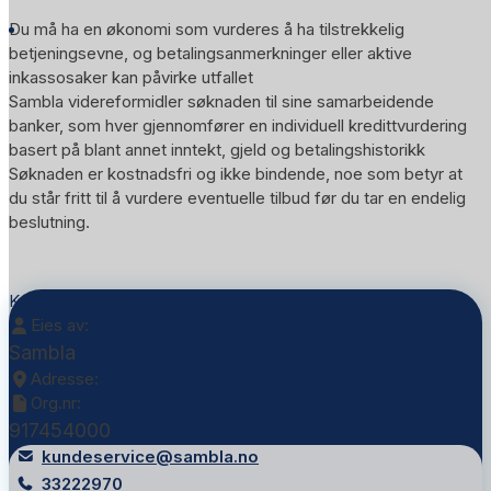
Du må ha en økonomi som vurderes å ha tilstrekkelig
betjeningsevne, og betalingsanmerkninger eller aktive
inkassosaker kan påvirke utfallet
Sambla videreformidler søknaden til sine samarbeidende
banker, som hver gjennomfører en individuell kredittvurdering
basert på blant annet inntekt, gjeld og betalingshistorikk
Søknaden er kostnadsfri og ikke bindende, noe som betyr at
du står fritt til å vurdere eventuelle tilbud før du tar en endelig
beslutning.
Kontakt Sambla
Eies av:
Sambla
Adresse:
Org.nr:
917454000
kundeservice@sambla.no
33222970