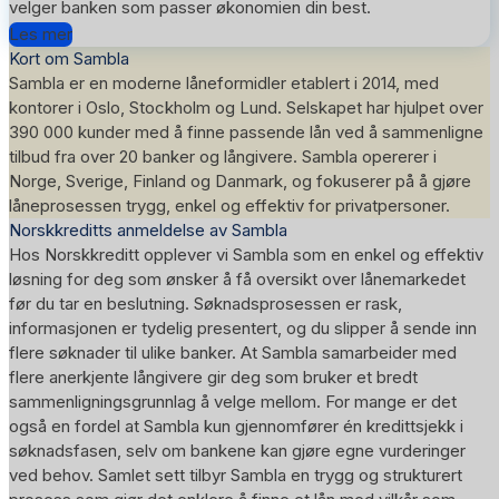
velger banken som passer økonomien din best.
Les mer
Kort om Sambla
Sambla er en moderne låneformidler etablert i 2014, med
kontorer i Oslo, Stockholm og Lund. Selskapet har hjulpet over
390 000 kunder med å finne passende lån ved å sammenligne
tilbud fra over 20 banker og långivere. Sambla opererer i
Norge, Sverige, Finland og Danmark, og fokuserer på å gjøre
låneprosessen trygg, enkel og effektiv for privatpersoner.
Norskkreditts anmeldelse av Sambla
Hos Norskkreditt opplever vi Sambla som en enkel og effektiv
løsning for deg som ønsker å få oversikt over lånemarkedet
før du tar en beslutning. Søknadsprosessen er rask,
informasjonen er tydelig presentert, og du slipper å sende inn
flere søknader til ulike banker. At Sambla samarbeider med
flere anerkjente långivere gir deg som bruker et bredt
sammenligningsgrunnlag å velge mellom. For mange er det
også en fordel at Sambla kun gjennomfører én kredittsjekk i
søknadsfasen, selv om bankene kan gjøre egne vurderinger
ved behov. Samlet sett tilbyr Sambla en trygg og strukturert