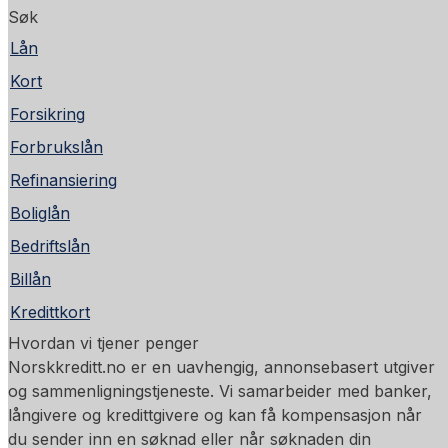
Søk
Lån
Kort
Forsikring
Forbrukslån
Refinansiering
Boliglån
Bedriftslån
Billån
Kredittkort
Hvordan vi tjener penger
Norskkreditt.no er en uavhengig, annonsebasert utgiver
og sammenligningstjeneste. Vi samarbeider med banker,
långivere og kredittgivere og kan få kompensasjon når
du sender inn en søknad eller når søknaden din