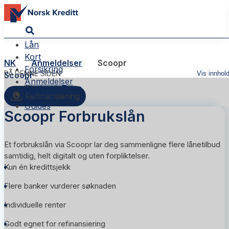
Lån
Kort
NK
Anmeldelser
Scoopr
Forsikring
PÅ DENNE SIDEN
Vis innhol
Scoopr
Anmeldelser
Skribent:
Reza
Nyheter
Refinansiering
Guides
Scoopr Forbrukslån
Et forbrukslån via Scoopr lar deg sammenligne flere lånetilbud
samtidig, helt digitalt og uten forpliktelser.
Kun én kredittsjekk
Flere banker vurderer søknaden
Individuelle renter
Godt egnet for refinansiering