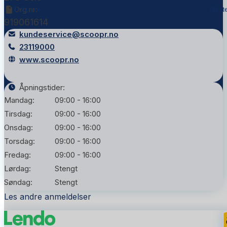
Org.nr:
Tidligere
Nest
919061614
kundeservice@scoopr.no
23119000
www.scoopr.no
Åpningstider:
Mandag:
09:00 - 16:00
Tirsdag:
09:00 - 16:00
Onsdag:
09:00 - 16:00
Torsdag:
09:00 - 16:00
Fredag:
09:00 - 16:00
Lørdag:
Stengt
Søndag:
Stengt
Les andre anmeldelser