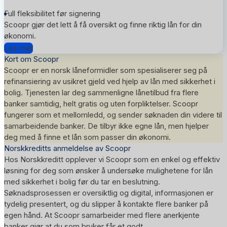
Full fleksibilitet før signering
Scoopr gjør det lett å få oversikt og finne riktig lån for din
økonomi.
Les mer
Kort om Scoopr
Scoopr er en norsk låneformidler som spesialiserer seg på
refinansiering av usikret gjeld ved hjelp av lån med sikkerhet i
bolig. Tjenesten lar deg sammenligne lånetilbud fra flere
banker samtidig, helt gratis og uten forpliktelser. Scoopr
fungerer som et mellomledd, og sender søknaden din videre til
samarbeidende banker. De tilbyr ikke egne lån, men hjelper
deg med å finne et lån som passer din økonomi.
Norskkreditts anmeldelse av Scoopr
Hos Norskkreditt opplever vi Scoopr som en enkel og effektiv
løsning for deg som ønsker å undersøke mulighetene for lån
med sikkerhet i bolig før du tar en beslutning.
Søknadsprosessen er oversiktlig og digital, informasjonen er
tydelig presentert, og du slipper å kontakte flere banker på
egen hånd. At Scoopr samarbeider med flere anerkjente
banker gjør at du som bruker får et godt