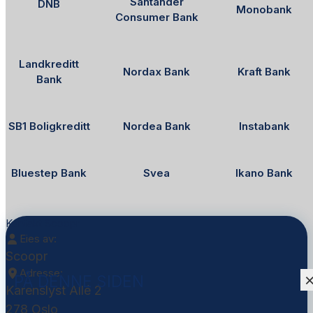
Santander
DNB
Monobank
Consumer Bank
Landkreditt
Nordax Bank
Kraft Bank
Bank
SB1 Boligkreditt
Nordea Bank
Instabank
Bluestep Bank
Svea
Ikano Bank
Kontakt Scoopr
Eies av:
Scoopr
Adresse:
PÅ DENNE SIDEN
Karenslyst Allé 2
278 Oslo