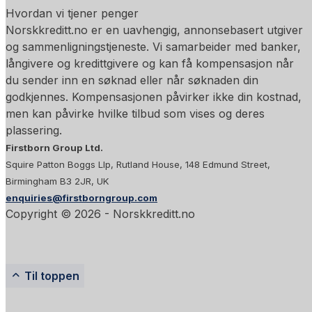
Hvordan vi tjener penger
Norskkreditt.no er en uavhengig, annonsebasert utgiver
og sammenligningstjeneste. Vi samarbeider med banker,
långivere og kredittgivere og kan få kompensasjon når
du sender inn en søknad eller når søknaden din
godkjennes. Kompensasjonen påvirker ikke din kostnad,
men kan påvirke hvilke tilbud som vises og deres
plassering.
Firstborn Group Ltd.
Squire Patton Boggs Llp, Rutland House, 148 Edmund Street,
Birmingham B3 2JR, UK
enquiries@firstborngroup.com
Copyright ©
2026
- Norskkreditt.no
Til toppen