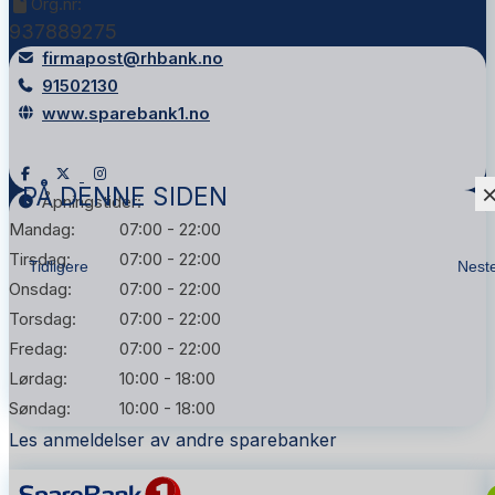
Org.nr:
937889275
firmapost@rhbank.no
91502130
www.sparebank1.no
PÅ DENNE SIDEN
Åpningstider:
Mandag:
07:00 - 22:00
Tirsdag:
07:00 - 22:00
Tidligere
Nest
Onsdag:
07:00 - 22:00
Torsdag:
07:00 - 22:00
Fredag:
07:00 - 22:00
Lørdag:
10:00 - 18:00
Søndag:
10:00 - 18:00
Les anmeldelser av andre sparebanker