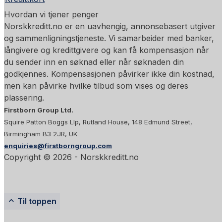
Hvordan vi tjener penger
Norskkreditt.no er en uavhengig, annonsebasert utgiver
og sammenligningstjeneste. Vi samarbeider med banker,
långivere og kredittgivere og kan få kompensasjon når
du sender inn en søknad eller når søknaden din
godkjennes. Kompensasjonen påvirker ikke din kostnad,
men kan påvirke hvilke tilbud som vises og deres
plassering.
Firstborn Group Ltd.
Squire Patton Boggs Llp, Rutland House, 148 Edmund Street,
Birmingham B3 2JR, UK
enquiries@firstborngroup.com
Copyright ©
2026
- Norskkreditt.no
Til toppen