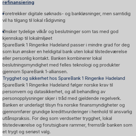
refinansiering
Foretrekker digitale søknads- og bankløsninger, men samtidig
vil ha tilgang til lokal rådgivning
Ønsker tydelige vilkår og beslutninger som tas med god
kjennskap til lokalmiljøet
SpareBank 1 Ringerike Hadeland passer i mindre grad for deg
som kun ønsker en heldigital bank uten lokal tilstedeværelse
eller personlig kontakt. Banken kombinerer lokal
beslutningsmyndighet med felles teknologi og produkter
gjennom SpareBank 1-alliansen.
Trygghet og sikkerhet hos SpareBank 1 Ringerike Hadeland
SpareBank 1 Ringerike Hadeland følger norske krav til
personvern og datasikkerhet, og all behandling av
personopplysninger skjer i tråd med gjeldende regelverk.
Banken er underlagt tilsyn fra norske finansmyndigheter og
gjennomfører grundige kredittvurderinger i henhold til ansvarlig
utlånspraksis. For deg som verdsetter trygghet, lokal
tilstedeværelse og forutsigbare rammer, fremstår banken som
et trygt og seriøst valg.