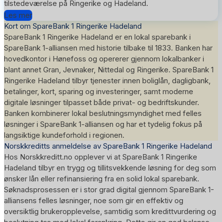
tilstedeværelse på Ringerike og Hadeland.
Les mer
Kort om SpareBank 1 Ringerike Hadeland
SpareBank 1 Ringerike Hadeland er en lokal sparebank i
SpareBank 1-alliansen med historie tilbake til 1833. Banken har
hovedkontor i Hønefoss og opererer gjennom lokalbanker i
blant annet Gran, Jevnaker, Nittedal og Ringerike. SpareBank 1
Ringerike Hadeland tilbyr tjenester innen boliglån, dagligbank,
betalinger, kort, sparing og investeringer, samt moderne
digitale løsninger tilpasset både privat- og bedriftskunder.
Banken kombinerer lokal beslutningsmyndighet med felles
løsninger i SpareBank 1-alliansen og har et tydelig fokus på
langsiktige kundeforhold i regionen.
Norskkreditts anmeldelse av SpareBank 1 Ringerike Hadeland
Hos Norskkreditt.no opplever vi at SpareBank 1 Ringerike
Hadeland tilbyr en trygg og tillitsvekkende løsning for deg som
ønsker lån eller refinansiering fra en solid lokal sparebank.
Søknadsprosessen er i stor grad digital gjennom SpareBank 1-
alliansens felles løsninger, noe som gir en effektiv og
oversiktlig brukeropplevelse, samtidig som kredittvurdering og