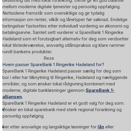
beslutning tas med lokal forankring. Dette gir en god balanse
mellom moderne digitale tjenester og personlig oppfølging.
Nettsidene fremstår som oversiktlige og gir tydelig
informasjon om renter, vilkår og lånetyper før søknad. Endelige
betingelser fastsettes etter individuell vurdering av økonomi og
betalingsevne. Samlet sett vurderer vi SpareBank 1 Ringerike
Hadeland som et forutsigbart alternativ for deg som verdsetter
lokal tilstedeværelse, ansvarlig utlånspraksis og klare rammer
rundt bankens produkter.
Reza
Hvem passer SpareBank 1 Ringerike Hadeland for?
SpareBank 1 Ringerike Hadeland passer særlig for deg som
bor i eller har tilknytning til Ringerike, Hadeland og nærliggende
områder, og som ønsker lokal rådgivning kombinert med
moderne, digitale bankløsninger gjennom
SpareBank 1-
alliansen
.
SpareBank 1 Ringerike Hadeland er et godt valg for deg som:
Ønsker en lokal sparebank med sterk regional forankring og
personlig oppfølging
Ser etter ansvarlige og langsiktige løsninger for
lån
eller