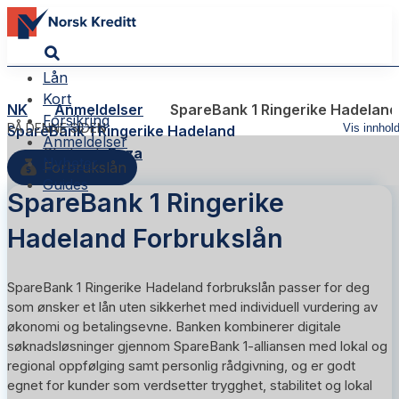
Lån
Kort
NK
Anmeldelser
SpareBank 1 Ringerike Hadeland
Forsikring
PÅ DENNE SIDEN
Vis innhol
SpareBank 1 Ringerike Hadeland
Anmeldelser
Skribent:
Reza
Nyheter
Forbrukslån
Guides
SpareBank 1 Ringerike
Hadeland Forbrukslån
SpareBank 1 Ringerike Hadeland
forbrukslån passer for deg
som ønsker et lån uten sikkerhet med individuell vurdering av
økonomi og betalingsevne. Banken kombinerer digitale
søknadsløsninger gjennom SpareBank 1-alliansen med lokal og
regional oppfølging samt personlig rådgivning, og er godt
egnet for kunder som verdsetter trygghet, stabilitet og lokal