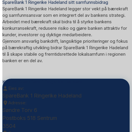
SpareBank 1 Ringerike Hadeland sitt samfunnsbidrag
SpareBank 1 Ringerike Hadeland legger stor vekt på bærekraft
og samfunnsansvar som en integrert del av bankens strategi.
Arbeidet med bærekraft skal bidra til å styrke bankens
konkurransekraft, redusere risiko og gjøre banken attraktiv for
kunder, investorer og dyktige medarbeidere.
Gjennom ansvarlig bankdrift, langsiktige prioriteringer og fokus
på bærekraftig utvikling bidrar SpareBank 1 Ringerike Hadeland
til å skape stabile og fremtidsrettede lokalsamfunn i regionen
banken er en del av.
Kontakt SpareBank 1 Ringerike Hadeland
Eies av:
SpareBank 1 Ringerike Hadeland
Adresse:
Søndre Torv 6
Postboks 518 Sentrum
3504