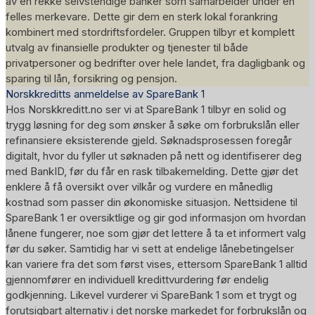
av en rekke selvstendige banker som samarbeider under en
felles merkevare. Dette gir dem en sterk lokal forankring
kombinert med stordriftsfordeler. Gruppen tilbyr et komplett
utvalg av finansielle produkter og tjenester til både
privatpersoner og bedrifter over hele landet, fra dagligbank og
sparing til lån, forsikring og pensjon.
Norskkreditts anmeldelse av SpareBank 1
Hos Norskkreditt.no ser vi at SpareBank 1 tilbyr en solid og
trygg løsning for deg som ønsker å søke om forbrukslån eller
refinansiere eksisterende gjeld. Søknadsprosessen foregår
digitalt, hvor du fyller ut søknaden på nett og identifiserer deg
med BankID, før du får en rask tilbakemelding. Dette gjør det
enklere å få oversikt over vilkår og vurdere en månedlig
kostnad som passer din økonomiske situasjon. Nettsidene til
SpareBank 1 er oversiktlige og gir god informasjon om hvordan
lånene fungerer, noe som gjør det lettere å ta et informert valg
før du søker. Samtidig har vi sett at endelige lånebetingelser
kan variere fra det som først vises, ettersom SpareBank 1 alltid
gjennomfører en individuell kredittvurdering før endelig
godkjenning. Likevel vurderer vi SpareBank 1 som et trygt og
forutsigbart alternativ i det norske markedet for forbrukslån og