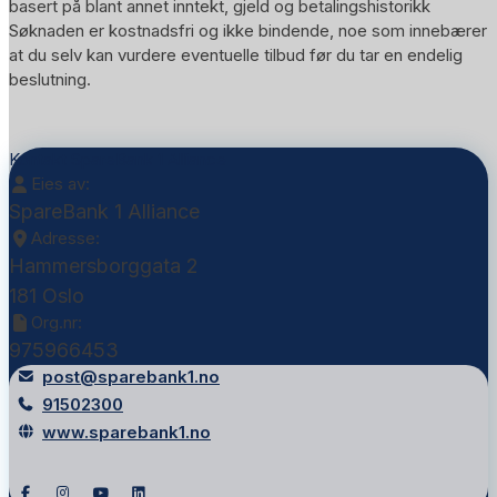
basert på blant annet inntekt, gjeld og betalingshistorikk
Søknaden er kostnadsfri og ikke bindende, noe som innebærer
at du selv kan vurdere eventuelle tilbud før du tar en endelig
beslutning.
Kontakt SpareBank 1 Alliance
Eies av:
SpareBank 1 Alliance
Adresse:
Hammersborggata 2
181 Oslo
Org.nr:
975966453
post@sparebank1.no
91502300
www.sparebank1.no