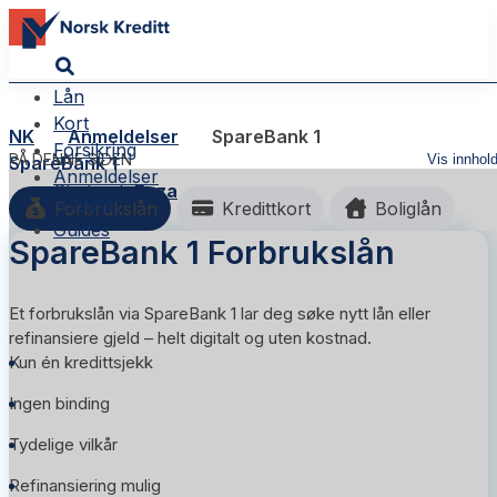
Lån
Kort
NK
Anmeldelser
SpareBank 1
Forsikring
PÅ DENNE SIDEN
Vis innhol
SpareBank 1
Anmeldelser
Skribent:
Reza
Nyheter
Forbrukslån
Kredittkort
Boliglån
Guides
SpareBank 1 Forbrukslån
Et forbrukslån via SpareBank 1 lar deg søke nytt lån eller
refinansiere gjeld – helt digitalt og uten kostnad.
Kun én kredittsjekk
Ingen binding
Tydelige vilkår
Refinansiering mulig