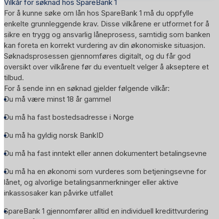
Vilkår for søknad hos SpareBank 1
For å kunne søke om lån hos SpareBank 1 må du oppfylle
enkelte grunnleggende krav. Disse vilkårene er utformet for å
sikre en trygg og ansvarlig låneprosess, samtidig som banken
kan foreta en korrekt vurdering av din økonomiske situasjon.
Søknadsprosessen gjennomføres digitalt, og du får god
oversikt over vilkårene før du eventuelt velger å akseptere et
tilbud.
For å sende inn en søknad gjelder følgende vilkår:
Du må være minst 18 år gammel
Du må ha fast bostedsadresse i Norge
Du må ha gyldig norsk BankID
Du må ha fast inntekt eller annen dokumentert betalingsevne
Du må ha en økonomi som vurderes som betjeningsevne for
lånet, og alvorlige betalingsanmerkninger eller aktive
inkassosaker kan påvirke utfallet
SpareBank 1 gjennomfører alltid en individuell kredittvurdering