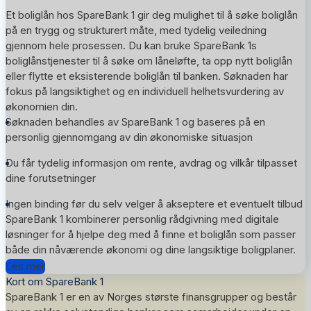
Et boliglån hos SpareBank 1 gir deg mulighet til å søke boliglån
på en trygg og strukturert måte, med tydelig veiledning
gjennom hele prosessen. Du kan bruke SpareBank 1s
boliglånstjenester til å søke om låneløfte, ta opp nytt boliglån
eller flytte et eksisterende boliglån til banken. Søknaden har
fokus på langsiktighet og en individuell helhetsvurdering av
økonomien din.
Søknaden behandles av SpareBank 1 og baseres på en
personlig gjennomgang av din økonomiske situasjon
Du får tydelig informasjon om rente, avdrag og vilkår tilpasset
dine forutsetninger
Ingen binding før du selv velger å akseptere et eventuelt tilbud
SpareBank 1 kombinerer personlig rådgivning med digitale
løsninger for å hjelpe deg med å finne et boliglån som passer
både din nåværende økonomi og dine langsiktige boligplaner.
Les mer
Kort om SpareBank 1
SpareBank 1 er en av Norges største finansgrupper og består