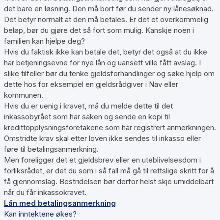
det bare en løsning. Den må bort før du sender ny lånesøknad.
Det betyr normalt at den må betales. Er det et overkommelig
beløp, bør du gjøre det så fort som mulig. Kanskje noen i
familien kan hjelpe deg?
Hvis du faktisk ikke kan betale det, betyr det også at du ikke
har betjeningsevne for nye lån og uansett ville fått avslag. I
slike tilfeller bør du tenke gjeldsforhandlinger og søke hjelp om
dette hos for eksempel en gjeldsrådgiver i Nav eller
kommunen.
Hvis du er uenig i kravet, må du melde dette til det
inkassobyrået som har saken og sende en kopi til
kredittopplysningsforetakene som har registrert anmerkningen.
Omstridte krav skal etter loven ikke sendes til inkasso eller
føre til betalingsanmerkning.
Men foreligger det et gjeldsbrev eller en uteblivelsesdom i
forliksrådet, er det du som i så fall må gå til rettslige skritt for å
få gjennomslag. Bestridelsen bør derfor helst skje umiddelbart
når du får inkassokravet.
Lån med betalingsanmerkning
Kan inntektene økes?