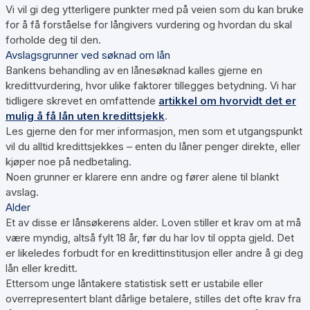
Vi vil gi deg ytterligere punkter med på veien som du kan bruke
for å få forståelse for långivers vurdering og hvordan du skal
forholde deg til den.
Avslagsgrunner ved søknad om lån
Bankens behandling av en lånesøknad kalles gjerne en
kredittvurdering, hvor ulike faktorer tillegges betydning. Vi har
tidligere skrevet en omfattende
artikkel om hvorvidt det er
mulig å få lån uten kredittsjekk
.
Les gjerne den for mer informasjon, men som et utgangspunkt
vil du alltid kredittsjekkes – enten du låner penger direkte, eller
kjøper noe på nedbetaling.
Noen grunner er klarere enn andre og fører alene til blankt
avslag.
Alder
Et av disse er lånsøkerens alder. Loven stiller et krav om at må
være myndig, altså fylt 18 år, før du har lov til oppta gjeld. Det
er likeledes forbudt for en kredittinstitusjon eller andre å gi deg
lån eller kreditt.
Ettersom unge låntakere statistisk sett er ustabile eller
overrepresentert blant dårlige betalere, stilles det ofte krav fra