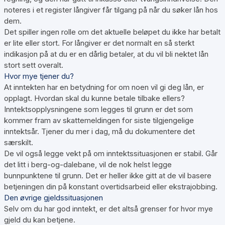
noteres i et register långiver får tilgang på når du søker lån hos
dem.
Det spiller ingen rolle om det aktuelle beløpet du ikke har betalt
er lite eller stort. For långiver er det normalt en så sterkt
indikasjon på at du er en dårlig betaler, at du vil bli nektet lån
stort sett overalt.
Hvor mye tjener du?
At inntekten har en betydning for om noen vil gi deg lån, er
opplagt. Hvordan skal du kunne betale tilbake ellers?
Inntektsopplysningene som legges til grunn er det som
kommer fram av skattemeldingen for siste tilgjengelige
inntektsår. Tjener du mer i dag, må du dokumentere det
særskilt.
De vil også legge vekt på om inntektssituasjonen er stabil. Går
det litt i berg-og-dalebane, vil de nok helst legge
bunnpunktene til grunn. Det er heller ikke gitt at de vil basere
betjeningen din på konstant overtidsarbeid eller ekstrajobbing.
Den øvrige gjeldssituasjonen
Selv om du har god inntekt, er det altså grenser for hvor mye
gjeld du kan betjene.