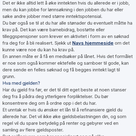
Det er ikke alltid lett å øke inntekten hvis du allerede er i jobb,
men du kan jobbe for lønnsøkning i den jobben du har eller
søke andre jobber med større inntektspotensial.
Du bør også se til at du har alle stønader du eventuelt måtte ha
krav på. Det kan være barnebidrag, bostøtte eller
tilleggspensjoner som krever en aktivitet i form av en søknad
fra deg for å bli realisert. Sjekk ut
Navs hjemmeside
om det
kunne være noe du kan ha krav på.
En annen måte er å få en medsøker på lånet. Hvis det formålet
er noe som også kommer ektefelle og samboer til gode, kan
dere sende en felles søknad og få begges inntekt lagt til
grunn.
Hva med gjelden?
Har du gjeld fra før, er det til ditt eget beste at noen stanser
deg fra å pådra deg ytterligere forpliktelser. Du bør
konsentrere deg om å ordne opp i det du har.
Et unntak er hvis du ønsker et lån til å refinansiere gjeld du
allerede har. Det vil ikke øke gjeldsbelastningen din, og som
regel vil du spare betydelig på renter og gebyrer ved en
samling av flere gjeldsposter.