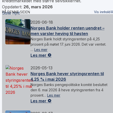
kredittmarkedet med større selvsikkerhet.
Oppdatert:
26, mars 2026
PÅ DENNE SIDEN
Vis innhold
Siste nytt
2026-06-18
Norges Bank holder renten uendret –
men varsler heving til høsten
Norges Bank holdt styringsrenten på 4,25
prosent på møtet 17. juni 2026. Det var ventet.
…
Les mer
Les mer
2026-05-13
Norges Bank hever styringsrenten til
4,25 % i mai 2026
Norges Banks pengepolitiske komité besluttet
den 6. mai 2026 å heve styringsrenten fra 4
prosent…
Les mer
Les mer