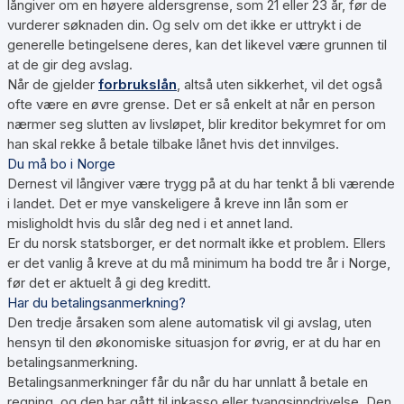
långiver om en høyere aldersgrense, som 21 eller 23 år, før de
vurderer søknaden din. Og selv om det ikke er uttrykt i de
generelle betingelsene deres, kan det likevel være grunnen til
at de gir deg avslag.
Når de gjelder
forbrukslån
, altså uten sikkerhet, vil det også
ofte være en øvre grense. Det er så enkelt at når en person
nærmer seg slutten av livsløpet, blir kreditor bekymret for om
han skal rekke å betale tilbake lånet hvis det innvilges.
Du må bo i Norge
Dernest vil långiver være trygg på at du har tenkt å bli værende
i landet. Det er mye vanskeligere å kreve inn lån som er
misligholdt hvis du slår deg ned i et annet land.
Er du norsk statsborger, er det normalt ikke et problem. Ellers
er det vanlig å kreve at du må minimum ha bodd tre år i Norge,
før det er aktuelt å gi deg kreditt.
Har du betalingsanmerkning?
Den tredje årsaken som alene automatisk vil gi avslag, uten
hensyn til den økonomiske situasjon for øvrig, er at du har en
betalingsanmerkning.
Betalingsanmerkninger får du når du har unnlatt å betale en
regning, og den har gått til inkasso eller tvangsinndrivelse. Den