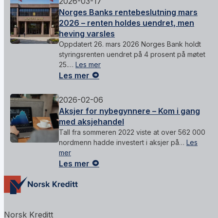
2026-03-17
Norges Banks rentebeslutning mars
2026 – renten holdes uendret, men
heving varsles
Oppdatert 26. mars 2026 Norges Bank holdt
styringsrenten uendret på 4 prosent på møtet
25.…
Les mer
Les mer
2026-02-06
Aksjer for nybegynnere – Kom i gang
med aksjehandel
Tall fra sommeren 2022 viste at over 562 000
nordmenn hadde investert i aksjer på…
Les
mer
Les mer
Norsk Kreditt