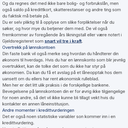
Og da regnes det med ikke bare bolig- og forbrukslån, men
også saldo på kredittkort, skatterestanser og andre ting som
du faktisk må betale på.
Du er selv pliktig til å opplyse om slike forpliktelser når du
søker, og hvor mye du betjener dem med. De vil også
fremkommer av foregående års likningstall eller være notert i
Gjeldsregisteret som
snart vil tre i kraft
.
Overtrekk på lønnskontoen
Din faste bank vil også merke seg hvordan du håndterer din
økonomi til hverdags. Hvis du har en lønnskonto som blir jevnlig
overtrukket, kan de tolke det som du ikke har styr på
økonomien. Da kan du få et avslag på et låneopptak hos dem
uansett om du ellers har rent økonomisk rulleblad.
Men her er det litt ulik praksis i de forskjellige bankene.
Bevegelsene på lønnskontoen din er for øvrig ikke tilgjengelige
for noen andre, så det vil ikke kunne bli tillagt vekt hvis du
kontakter en annen låneinstitusjon.
Andre momenter i kredittvurderingen
Det er også noen statistiske variabler son kommer inn i en
kredittvurdering.