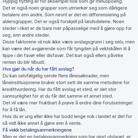
Hyppig flytting er for eksempel noe som gir minuspoeng.
Det er også noen grupper som utmerker seg som dårligere
betalere enn andre. Som nevnt er det en differensiering på
aldersgrupper. Det er også forskjell på landsdelene. Noen
steder i riket er de bare mer påpasselige med å gjøre opp for
seg, enn andre steder.
Disse faktorene vil nok ikke være avslagsgrunn i seg selv, men
kan være det avgjørende som får tyngden på vektskålen til å
tippe i din favør eller disfavør. Det kan også ellers påvirke
renten du blir tilbudt.
Hva gjør du når du har fått avslag?
Du kan selvfølgelig sende flere lånesøknader, men
låneinstitusjonene bruker stort sett de samme metodene for
kredittvurdering. Har du fått avslag et sted, er det stor
sannsynlighet for at du får det samme et annet sted.
Det vil være mer fruktbart å prøve å endre dine forutsetninger
for å få lån.
Hvis du er ung eller ikke har bodd lenge nok i landet er det for
så vidt ikke annet å gjøre enn å vente.
Få vekk betalingsanmerkningene
Men er det en betalingsanmerkning som har gjort utslaget, er