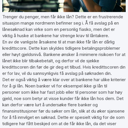
Trenger du penger, men får ikke lån? Dette er en frustrerende
situasjon mange nordmenn befinner seg i. Å få avslag på en
lånesøknad kan virke som en personlig fiasko, men det er
viktig å huske at bankene har strenge krav til låntakere.
En av de vanligste årsakene til at man ikke får lån er dårlig
kredittscore. Dette kan skyldes tidligere betalingsproblemer
eller høyt gjeldsnivå. Bankene ønsker å minimere risikoen for at
lånet ikke blir tilbakebetalt, og derfor vil de sjekke
kredittscoren din før de gir deg et tilbud. Hvis kredittscoren din
er for lav, vil du sannsynligvis få avslag på søknaden din.
Det er også viktig å være klar over at bankene har ulike kriterier
for å gi lån. Noen banker vil for eksempel ikke gi lån til
personer som ikke har fast jobb eller til personer som har høy
gjeld, noe som betyr at visse kunder får ikke lån hos dem. Det
kan derfor være lurt å undersøke flere banker og
finansinstitusjoner før du søker om lån, slik at du øker sjansene
for å få innvilget en søknad. Dette er spesielt viktig for de som
tidligere har fått beskjed om at de får ikke lån, da det viser