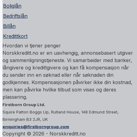
Boliglån
Bedriftslån
Billån
Kredittkort
Hvordan vi tjener penger
Norskkreditt.no er en uavhengig, annonsebasert utgiver
og sammenligningstjeneste. Vi samarbeider med banker,
långivere og kredittgivere og kan få kompensasjon når
du sender inn en søknad eller når søknaden din
godkjennes. Kompensasjonen påvirker ikke din kostnad,
men kan påvirke hvilke tilbud som vises og deres
plassering.
Firstborn Group Ltd.
Squire Patton Boggs Llp, Rutland House, 148 Edmund Street,
Birmingham B3 2JR, UK
enquiries@firstborngroup.com
Copyright ©
2026
- Norskkreditt.no