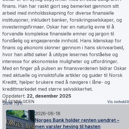
finans. Han har raskt gjort seg bemerket gjennom sitt
arbeid med innholdsskapning for diverse finansielle
institusjoner, inkludert banker, forsikringsselskaper, og
investeringsfirmaer. Oskar har en naturlig evne til å
forvandle komplekse finansielle emner og jargon til
forståelig og engasjerende innhold. Hans lidenskap for
finans og økonomi skinner gjennom i hans skrivearbeid,
hvor han alltid søker å utdype lesernes forståelse og
interesse for økonomiske muligheter og utfordringer.
Med en finger på pulsen av finansverdenen bidrar Oskar
med aktuelle og innsiktsfulle artikler og guider til Norsk
Kreditt, hjelper brukere med å navigere i låne- og
kredittmarkedet med større selvsikkerhet.
Oppdatert:
22, desember 2025
PÅ DENNE SIDEN
Vis innhold
Siste nytt
2026-06-18
Norges Bank holder renten uendret –
men varsler heving til høsten