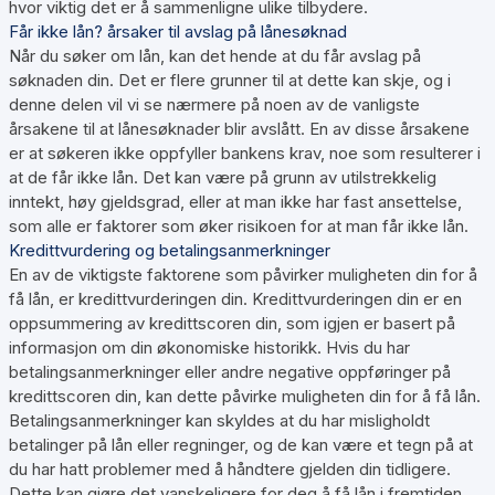
hvor viktig det er å sammenligne ulike tilbydere.
Får ikke lån? årsaker til avslag på lånesøknad
Når du søker om lån, kan det hende at du får avslag på
søknaden din. Det er flere grunner til at dette kan skje, og i
denne delen vil vi se nærmere på noen av de vanligste
årsakene til at lånesøknader blir avslått. En av disse årsakene
er at søkeren ikke oppfyller bankens krav, noe som resulterer i
at de får ikke lån. Det kan være på grunn av utilstrekkelig
inntekt, høy gjeldsgrad, eller at man ikke har fast ansettelse,
som alle er faktorer som øker risikoen for at man får ikke lån.
Kredittvurdering og betalingsanmerkninger
En av de viktigste faktorene som påvirker muligheten din for å
få lån, er kredittvurderingen din. Kredittvurderingen din er en
oppsummering av kredittscoren din, som igjen er basert på
informasjon om din økonomiske historikk. Hvis du har
betalingsanmerkninger eller andre negative oppføringer på
kredittscoren din, kan dette påvirke muligheten din for å få lån.
Betalingsanmerkninger kan skyldes at du har misligholdt
betalinger på lån eller regninger, og de kan være et tegn på at
du har hatt problemer med å håndtere gjelden din tidligere.
Dette kan gjøre det vanskeligere for deg å få lån i fremtiden.