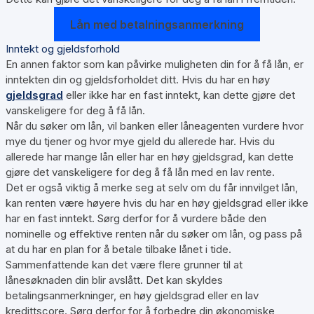
Lån med betalningsanmerkning
Inntekt og gjeldsforhold
En annen faktor som kan påvirke muligheten din for å få lån, er
inntekten din og gjeldsforholdet ditt. Hvis du har en høy
gjeldsgrad
eller ikke har en fast inntekt, kan dette gjøre det
vanskeligere for deg å få lån.
Når du søker om lån, vil banken eller låneagenten vurdere hvor
mye du tjener og hvor mye gjeld du allerede har. Hvis du
allerede har mange lån eller har en høy gjeldsgrad, kan dette
gjøre det vanskeligere for deg å få lån med en lav rente.
Det er også viktig å merke seg at selv om du får innvilget lån,
kan renten være høyere hvis du har en høy gjeldsgrad eller ikke
har en fast inntekt. Sørg derfor for å vurdere både den
nominelle og effektive renten når du søker om lån, og pass på
at du har en plan for å betale tilbake lånet i tide.
Sammenfattende kan det være flere grunner til at
lånesøknaden din blir avslått. Det kan skyldes
betalingsanmerkninger, en høy gjeldsgrad eller en lav
kredittscore. Sørg derfor for å forbedre din økonomiske