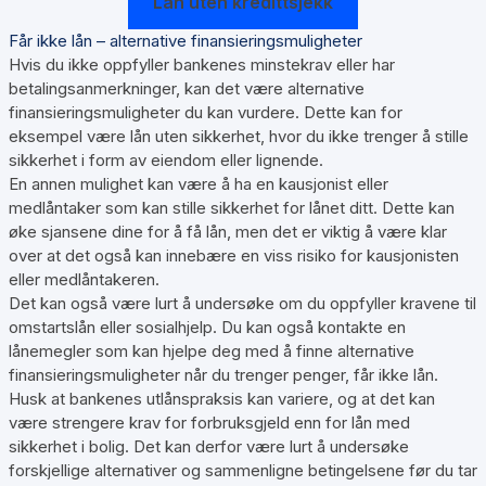
Lån uten kredittsjekk
Får ikke lån – alternative finansieringsmuligheter
Hvis du ikke oppfyller bankenes minstekrav eller har
betalingsanmerkninger, kan det være alternative
finansieringsmuligheter du kan vurdere. Dette kan for
eksempel være lån uten sikkerhet, hvor du ikke trenger å stille
sikkerhet i form av eiendom eller lignende.
En annen mulighet kan være å ha en kausjonist eller
medlåntaker som kan stille sikkerhet for lånet ditt. Dette kan
øke sjansene dine for å få lån, men det er viktig å være klar
over at det også kan innebære en viss risiko for kausjonisten
eller medlåntakeren.
Det kan også være lurt å undersøke om du oppfyller kravene til
omstartslån eller sosialhjelp. Du kan også kontakte en
lånemegler som kan hjelpe deg med å finne alternative
finansieringsmuligheter når du trenger penger, får ikke lån.
Husk at bankenes utlånspraksis kan variere, og at det kan
være strengere krav for forbruksgjeld enn for lån med
sikkerhet i bolig. Det kan derfor være lurt å undersøke
forskjellige alternativer og sammenligne betingelsene før du tar