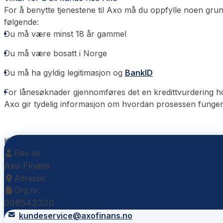
For å benytte tjenestene til Axo må du oppfylle noen gru
følgende:
Du må være minst 18 år gammel
Du må være bosatt i Norge
Du må ha gyldig legitimasjon og
BankID
For lånesøknader gjennomføres det en kredittvurdering 
Axo gir tydelig informasjon om hvordan prosessen fungerer 
Kontakt Axo Finans
Eies av:
Axo Finans
Adresse:
Org.nr:
998543320
kundeservice@axofinans.no