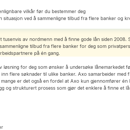
menlignbare vilkår før du bestemmer deg
in situasjon ved å sammenligne tilbud fra flere banker og kr
et tusenvis av nordmenn med å finne gode lån siden 2008. 
sammenligne tilbud fra flere banker for deg som privatperso
rbeidspartnere på én gang.
iv løsning for deg som ønsker å undersøke lånemarkedet fø
 inn flere søknader til ulike banker. Axo samarbeider med f
mange er det også en fordel at Axo kun gjennomfører én k
gg og strukturert prosess som gjør det enklere å finne et 
er