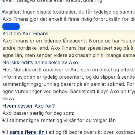
Avgifter: Ingen skjulte kostnader, du får tydelige og sam
Axo Finans gjør det enkelt å finne riktig forbrukslån for d
Les mer
Kort om Axo Finans
Axo Finans er en ledende låneagent i Norge og har hjulp
andre nordiske land. Axo Finans har spesialisert seg på å 
egne lån, men sender videre søknaden din til mange sama
Norskkreditts anmeldelse av Axo
Hos Norskkreditt opplever vi Axo som en enkel og effekt
informasjonen er tydelig presentert, og du slipper å sende
sammenligningsgrunnlag basert på én samlet søknad. For 
egne vurderinger ved behov. Samlet sett tilbyr Axo en try
Reza
Hvem passer Axo for?
Axo passer særlig for deg som:
Vil sammenligne renter og vilkår før du velger lån
Vil
samle flere lån
i ett og få bedre oversikt over kostnad