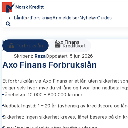
Lån
Kort
Forsikring
Anmeldelser
Nyheter
Guides
NK
Anmeldelser
Axo Finans
Forbrukslån
Kredittkort
Axo Finans
Skribent:
Reza
Oppdatert: 5 jun 2026
Axo Finans Forbrukslån
Et forbrukslån via Axo Finans er et lån uten sikkerhet som 
velger selv hvor mye du vil låne og hvor lang nedbetaling
Lånebeløp: 10 000 – 800 000 kroner
Nedbetalingstid: 1 – 20 år (avhengig av kredittscore og lån
Sikkerhet: Ingen sikkerhet kreves, lånet baseres på din kr
Svar: Vanligvis direkte etter kredittvurdering