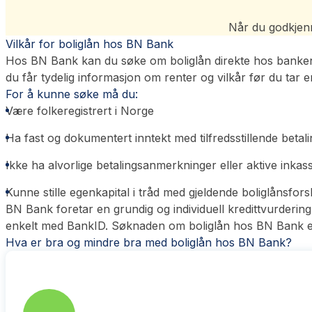
Når du godkjenne
Vilkår for boliglån hos BN Bank
Hos BN Bank kan du søke om boliglån direkte hos banken o
du får tydelig informasjon om renter og vilkår før du tar e
For å kunne søke må du:
Være folkeregistrert i Norge
Ha fast og dokumentert inntekt med tilfredsstillende betal
Ikke ha alvorlige betalingsanmerkninger eller aktive inka
Kunne stille egenkapital i tråd med gjeldende boliglånsfors
BN Bank foretar en grundig og individuell kredittvurdering 
enkelt med BankID. Søknaden om boliglån hos BN Bank er 
Hva er bra og mindre bra med boliglån hos BN Bank?