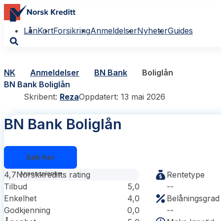
Lån
Kort
Forsikring
Anmeldelser
Nyheter
Guides
NK
Anmeldelser
BN Bank
Boliglån
BN Bank Boliglån
Skribent:
Reza
Oppdatert: 13 mai 2026
BN Bank Boliglån
Søk her
4,7
Norskkreditts rating
Rentetype
Tilbud
5,0
--
Enkelhet
4,0
Belåningsgrad
Godkjenning
0,0
--