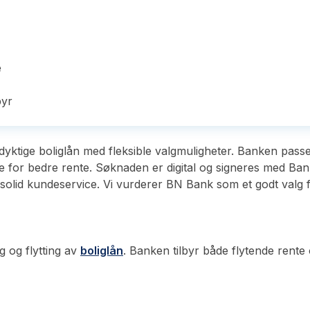
e
byr
yktige boliglån med fleksible valgmuligheter. Banken passe
iere for bedre rente. Søknaden er digital og signeres med Ban
g solid kundeservice. Vi vurderer BN Bank som et godt valg 
g og flytting av
boliglån
. Banken tilbyr både flytende rente 