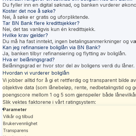
Du fyller inn en digital søknad, og banken vurderer økonom
Koster det noe å søke?
Nei, å søke er gratis og uforpliktende.
Tar BN Bank flere kredittsjekker?
Nei, det tas vanligvis kun én kredittsjekk.
Hvilke krav gjelder?
Du må ha fast inntekt, ingen betalingsanmerkninger og væ
Kan jeg refinansiere boliglån via BN Bank?
Ja, banken tilbyr refinansiering og flytting av boliglån.
Hva er belåningsgrad?
Belåningsgrad er hvor stor del av boligens verdi du låner.
Hvordan vi vurderer boliglån
Vi jobber alltid for å gi et rettferdig og transparent bild
objektive data (som lånebeløp, rente, nedbetalingstid og 
poengscore mellom 1 og 5 som gjenspeiler både lånevilkår
Slik vektes faktorene i vårt
ratingsystem
:
Parameter
Vilkår og tilbud
Brukervennlighet
Transparens