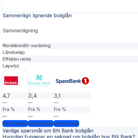
Sammenlign lignende boliglån
Sammenligning
Norskkreditt-vurdering
Lånebeløp
Effektiv rente
Løpetid
4,7
3,4
3,1
—
—
—
Fra %
Fra %
Fra %
—
—
—
Sammenlign
Sammenlign
Sammenlign
Vanlige spørsmål om BN Bank boliglån
Hvordan fungerer en søknad om boliglån hos BN Bank?