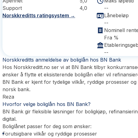
Åpenhet
5,0
Maks løpetid
Support
4,0
--
Norskkreditts ratingsystem →
Lånebeløp
--
Nominell rent
Fra %
Etableringsge
--
Norskkreditts anmeldelse av boliglån hos BN Bank
Hos Norskkreditt.no ser vi at BN Bank tilbyr konkurransed
ønsker å flytte et eksisterende boliglån eller vil refinans
BN Bank er kjent for tydelige vilkår, ryddige prosesser o
norsk bank.
Reza
Hvorfor velge boliglån hos BN Bank?
BN Bank gir fleksible løsninger for boligkjøp, refinansierin
digital.
Boliglånet passer for deg som ønsker:
Forutsigbare vilkår og ryddige prosesser