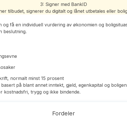
3: Signer med BankID
r tilbudet, signerer du digitalt og lånet utbetales eller bolig
g få en individuell vurdering av økonomien og boligsituas
n beslutning.
ingsevne
ssosaker
krift, normalt minst 15 prosent
basert på blant annet inntekt, gjeld, egenkapital og boligens
kostnadsfri, trygg og ikke bindende.
Fordeler