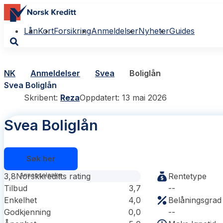
Lån
Kort
Forsikring
Anmeldelser
Nyheter
Guides
NK
Anmeldelser
Svea
Boliglån
Svea Boliglån
Skribent:
Reza
Oppdatert: 13 mai 2026
Svea Boliglån
Søk her
3,8
Norskkreditts rating
Rentetype
Tilbud
3,7
--
Enkelhet
4,0
Belåningsgrad
Godkjenning
0,0
--