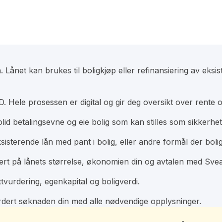
. Lånet kan brukes til boligkjøp eller refinansiering av eksi
 Hele prosessen er digital og gir deg oversikt over rente 
lid betalingsevne og eie bolig som kan stilles som sikkerhe
eksisterende lån med pant i bolig, eller andre formål der bol
asert på lånets størrelse, økonomien din og avtalen med Svea
ttvurdering, egenkapital og boligverdi.
urdert søknaden din med alle nødvendige opplysninger.