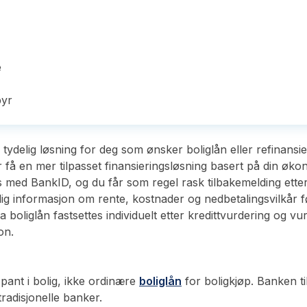
e
byr
 tydelig løsning for deg som ønsker boliglån eller refinansi
er få en mer tilpasset finansieringsløsning basert på din øko
 med BankID, og du får som regel rask tilbakemelding etter 
elig informasjon om rente, kostnader og nedbetalingsvilkår f
a boliglån fastsettes individuelt etter kredittvurdering og v
on.
ant i bolig, ikke ordinære
boliglån
for boligkjøp. Banken t
radisjonelle banker.