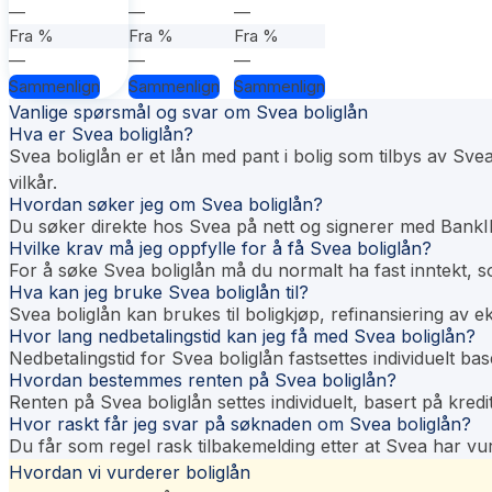
—
—
—
Fra %
Fra %
Fra %
—
—
—
Sammenlign
Sammenlign
Sammenlign
Vanlige spørsmål og svar om Svea boliglån
Hva er Svea boliglån?
Svea boliglån er et lån med pant i bolig som tilbys av Svea
vilkår.
Hvordan søker jeg om Svea boliglån?
Du søker direkte hos Svea på nett og signerer med BankID.
Hvilke krav må jeg oppfylle for å få Svea boliglån?
For å søke Svea boliglån må du normalt ha fast inntekt, so
Hva kan jeg bruke Svea boliglån til?
Svea boliglån kan brukes til boligkjøp, refinansiering av 
Hvor lang nedbetalingstid kan jeg få med Svea boliglån?
Nedbetalingstid for Svea boliglån fastsettes individuelt b
Hvordan bestemmes renten på Svea boliglån?
Renten på Svea boliglån settes individuelt, basert på kredi
Hvor raskt får jeg svar på søknaden om Svea boliglån?
Du får som regel rask tilbakemelding etter at Svea har v
Hvordan vi vurderer boliglån