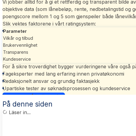
Vi jobber alltid for å gi et rettferdig og transparent bild
objektive data (som lånebeløp, rente, nedbetalingstid og 
poengscore mellom 1 og 5 som gjenspeiler både lånevilkår
Slik vektes faktorene i vårt
ratingsystem
:
Parameter
Vilkår og tilbud
Brukervennlighet
Transparens
Kundeservice
For å sikre troverdighet bygger vurderingene våre også p
Fageksperter med lang erfaring innen privatøkonomi
Redaksjonelt ansvar og grundig faktasjekk
Upartiske tester av søknadsprosessen og kundeservice
Les mer om vårt ratingsystem
På denne siden
Läser in...