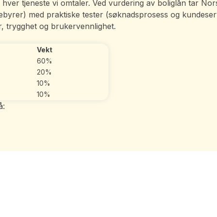
e av hver tjeneste vi omtaler. Ved vurdering av boliglån tar 
gebyrer) med praktiske tester (søknadsprosess og kundeserv
, trygghet og brukervennlighet.
Vekt
60%
20%
10%
10%
å: