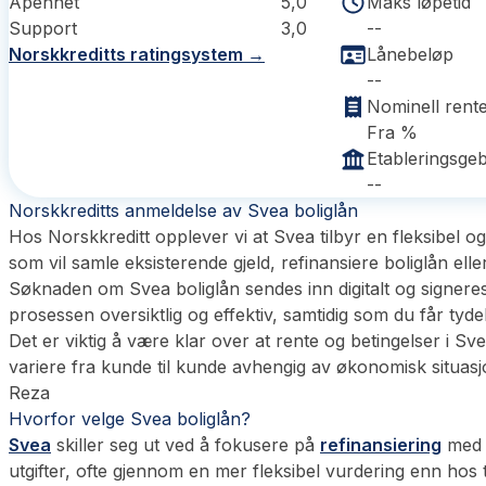
Åpenhet
5,0
Maks løpetid
Support
3,0
--
Norskkreditts ratingsystem →
Lånebeløp
--
Nominell rent
Fra %
Etableringsge
--
Norskkreditts anmeldelse av Svea boliglån
Hos Norskkreditt opplever vi at Svea tilbyr en fleksibel og
som vil samle eksisterende gjeld, refinansiere boliglån ell
Søknaden om Svea boliglån sendes inn digitalt og signeres
prosessen oversiktlig og effektiv, samtidig som du får tyd
Det er viktig å være klar over at rente og betingelser i Sve
variere fra kunde til kunde avhengig av økonomisk situasj
Reza
Hvorfor velge Svea boliglån?
Svea
skiller seg ut ved å fokusere på
refinansiering
med p
utgifter, ofte gjennom en mer fleksibel vurdering enn hos t