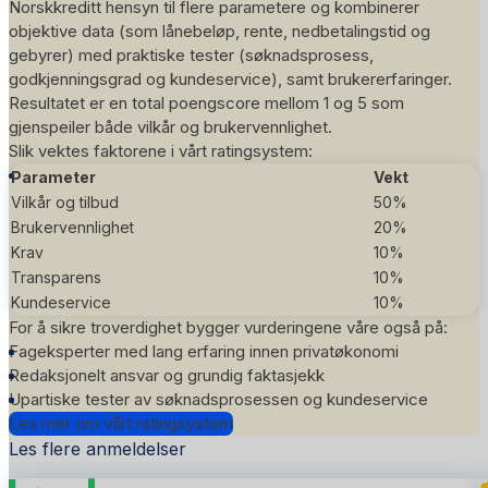
Norskkreditt hensyn til flere parametere og kombinerer
objektive data (som lånebeløp, rente, nedbetalingstid og
gebyrer) med praktiske tester (søknadsprosess,
godkjenningsgrad og kundeservice), samt brukererfaringer.
Resultatet er en total poengscore mellom 1 og 5 som
gjenspeiler både vilkår og brukervennlighet.
Slik vektes faktorene i vårt
ratingsystem
:
Parameter
Vekt
Vilkår og tilbud
50%
Brukervennlighet
20%
Krav
10%
Transparens
10%
Kundeservice
10%
For å sikre troverdighet bygger vurderingene våre også på:
Fageksperter med lang erfaring innen privatøkonomi
Redaksjonelt ansvar og grundig faktasjekk
Upartiske tester av søknadsprosessen og kundeservice
Les mer om vårt ratingsystem
Les flere anmeldelser