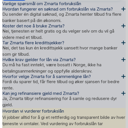
Vanlige spørsmål om Zmarta forbrukslån
Hvordan fungerer en søknad om forbrukslån via Zmarta?
Du sender én digital søknad, og Zmarta henter tilbud fra flere
banker basert på din økonomi.
Koster det noe å bruke Zmarta?
Nei, tjenesten er helt gratis og du velger selv om du vil gå
videre med et tilbud.
Tar Zmarta flere kredittsjekker?
Nei, det tas kun én kredittsjekk uansett hvor mange banker
som gir tilbud.
Hvilke krav gjelder for lån via Zmarta?
Du må ha fast inntekt, være bosatt i Norge, ikke ha
betalingsanmerkninger og oppfylle alderskrav.
Hvorfor velge Zmarta for å sammenligne lån?
Fordi du sparer tid, får flere tilbud og øker sjansen for bedre
rente.
Kan jeg refinansiere gjeld med Zmarta?
Ja, Zmarta tilbyr refinansiering for å samle og redusere dyr
gjeld.
Hvordan vi vurderer forbrukslån
Vi jobber alltid for å gi et rettferdig og transparent bilde av hver
tjeneste vi omtaler. Ved vurdering av forbrukslån tar