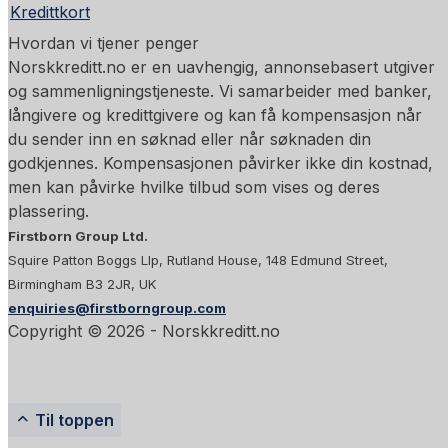
Kredittkort
Hvordan vi tjener penger
Norskkreditt.no er en uavhengig, annonsebasert utgiver
og sammenligningstjeneste. Vi samarbeider med banker,
långivere og kredittgivere og kan få kompensasjon når
du sender inn en søknad eller når søknaden din
godkjennes. Kompensasjonen påvirker ikke din kostnad,
men kan påvirke hvilke tilbud som vises og deres
plassering.
Firstborn Group Ltd.
Squire Patton Boggs Llp, Rutland House, 148 Edmund Street,
Birmingham B3 2JR, UK
enquiries@firstborngroup.com
Copyright ©
2026
- Norskkreditt.no
Til toppen