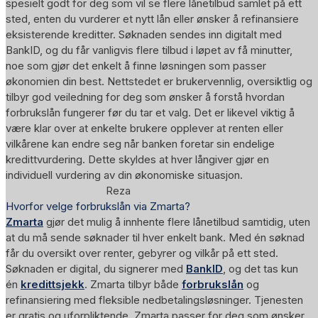
spesielt godt for deg som vil se flere lånetilbud samlet på ett
sted, enten du vurderer et nytt lån eller ønsker å refinansiere
eksisterende kreditter. Søknaden sendes inn digitalt med
BankID, og du får vanligvis flere tilbud i løpet av få minutter,
noe som gjør det enkelt å finne løsningen som passer
økonomien din best. Nettstedet er brukervennlig, oversiktlig og
tilbyr god veiledning for deg som ønsker å forstå hvordan
forbrukslån fungerer før du tar et valg. Det er likevel viktig å
være klar over at enkelte brukere opplever at renten eller
vilkårene kan endre seg når banken foretar sin endelige
kredittvurdering. Dette skyldes at hver långiver gjør en
individuell vurdering av din økonomiske situasjon.
Reza
Hvorfor velge forbrukslån via Zmarta?
Zmarta
gjør det mulig å innhente flere lånetilbud samtidig, uten
at du må sende søknader til hver enkelt bank. Med én søknad
får du oversikt over renter, gebyrer og vilkår på ett sted.
Søknaden er digital, du signerer med
BankID
, og det tas kun
én
kredittsjekk
. Zmarta tilbyr både
forbrukslån
og
refinansiering med fleksible nedbetalingsløsninger. Tjenesten
er gratis og uforpliktende. Zmarta passer for deg som ønsker