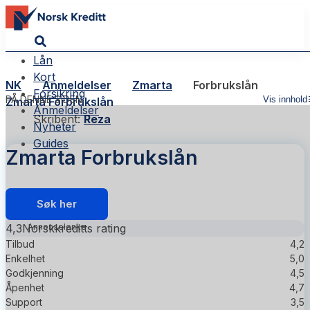
Lån
Kort
NK
Anmeldelser
Zmarta
Forbrukslån
Forsikring
PÅ DENNE SIDEN
Vis innhold
Zmarta Forbrukslån
Anmeldelser
Skribent:
Reza
Nyheter
Guides
Zmarta Forbrukslån
Søk her
4,3
Norskkreditts rating
Tilbud
4,2
Enkelhet
5,0
Godkjenning
4,5
Åpenhet
4,7
Support
3,5