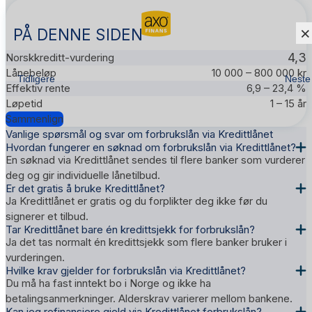
×
PÅ DENNE SIDEN
4,3
10 000 – 800 000 kr
Tidligere
Neste
6,9 – 23,4 %
1 – 15 år
Sammenlign
Vanlige spørsmål og svar om forbrukslån via Kredittlånet
Hvordan fungerer en søknad om forbrukslån via Kredittlånet?
En søknad via Kredittlånet sendes til flere banker som vurderer
deg og gir individuelle lånetilbud.
Er det gratis å bruke Kredittlånet?
Ja Kredittlånet er gratis og du forplikter deg ikke før du
signerer et tilbud.
Tar Kredittlånet bare én kredittsjekk for forbrukslån?
Ja det tas normalt én kredittsjekk som flere banker bruker i
vurderingen.
Hvilke krav gjelder for forbrukslån via Kredittlånet?
Du må ha fast inntekt bo i Norge og ikke ha
betalingsanmerkninger. Alderskrav varierer mellom bankene.
Kan jeg refinansiere gjeld via Kredittlånet forbrukslån?