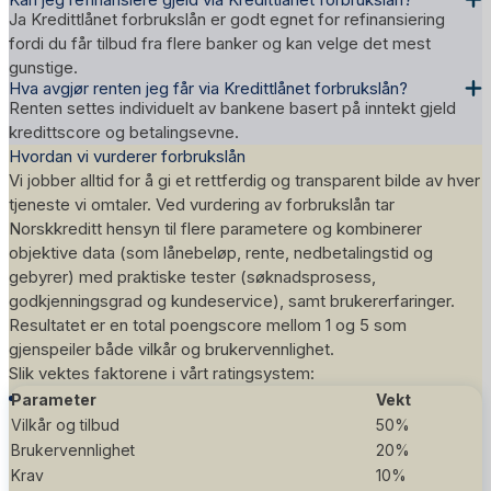
Ja Kredittlånet forbrukslån er godt egnet for refinansiering
fordi du får tilbud fra flere banker og kan velge det mest
gunstige.
Hva avgjør renten jeg får via Kredittlånet forbrukslån?
Renten settes individuelt av bankene basert på inntekt gjeld
kredittscore og betalingsevne.
Hvordan vi vurderer forbrukslån
Vi jobber alltid for å gi et rettferdig og transparent bilde av hver
tjeneste vi omtaler. Ved vurdering av forbrukslån tar
Norskkreditt hensyn til flere parametere og kombinerer
objektive data (som lånebeløp, rente, nedbetalingstid og
gebyrer) med praktiske tester (søknadsprosess,
godkjenningsgrad og kundeservice), samt brukererfaringer.
Resultatet er en total poengscore mellom 1 og 5 som
gjenspeiler både vilkår og brukervennlighet.
Slik vektes faktorene i vårt
ratingsystem
:
Parameter
Vekt
Vilkår og tilbud
50%
Brukervennlighet
20%
Krav
10%