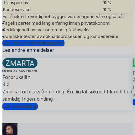
Transparens
10%
Kundeservice
10%
For å sikre troverdighet bygger vurderingene våre også på:
Fageksperter med lang erfaring innen privatøkonomi
Redaksjonelt ansvar og grundig faktasjekk
Upartiske tester av søknadsprosessen og kundeservice
Les mer om vårt ratingsystem
Les andre anmeldelser
Forbrukslån
4,3
L
Zmarta forbrukslån gir deg: Én digital søknad Flere tilbud
d
samtidig Ingen binding –
L
Les anmeldelsen