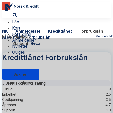
Lån
Kort
NK
Anmeldelser
Kredittlånet
Forbrukslån
Forsikring
PÅ DENNE SIDEN
Vis innhold
Kredittlånet Forbrukslån
Anmeldelser
Skribent:
Reza
Nyheter
Guides
Kredittlånet Forbrukslån
Søk her
3,3
Norskkreditts rating
Tilbud
3,9
Enkelhet
2,5
Godkjenning
3,5
Åpenhet
4,7
Support
1,0