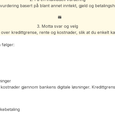
dering basert på blant annet inntekt, gjeld og betalingshist
3. Motta svar og velg
 over kredittgrense, rente og kostnader, slik at du enkelt 
følger:
ninger
r kostnader gjennom bankens digitale løsninger. Kredittgrense
akebetaling