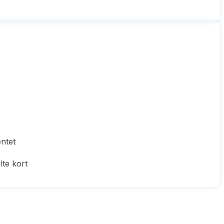
entet
te kort