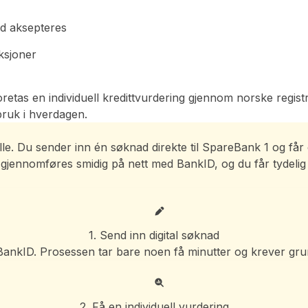
rd aksepteres
ksjoner
foretas en individuell kredittvurdering gjennom norske reg
 bruk i hverdagen.
ille. Du sender inn én søknad direkte til SpareBank 1 og få
n gjennomføres smidig på nett med BankID, og du får tydelig
1. Send inn digital søknad
d BankID. Prosessen tar bare noen få minutter og krever g
2. Få en individuell vurdering