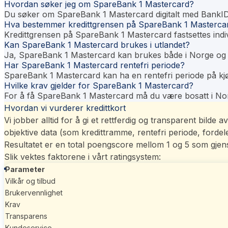
Hvordan søker jeg om SpareBank 1 Mastercard?
Du søker om SpareBank 1 Mastercard digitalt med BankID o
Hva bestemmer kredittgrensen på SpareBank 1 Masterca
Kredittgrensen på SpareBank 1 Mastercard fastsettes indivi
Kan SpareBank 1 Mastercard brukes i utlandet?
Ja, SpareBank 1 Mastercard kan brukes både i Norge og 
Har SpareBank 1 Mastercard rentefri periode?
SpareBank 1 Mastercard kan ha en rentefri periode på kjø
Hvilke krav gjelder for SpareBank 1 Mastercard?
For å få SpareBank 1 Mastercard må du være bosatt i Norg
Hvordan vi vurderer kredittkort
Vi jobber alltid for å gi et rettferdig og transparent bilde
objektive data (som kredittramme, rentefri periode, ford
Resultatet er en total poengscore mellom 1 og 5 som gjens
Slik vektes faktorene i vårt
ratingsystem
:
Parameter
Vilkår og tilbud
Brukervennlighet
Krav
Transparens
Kundeservice