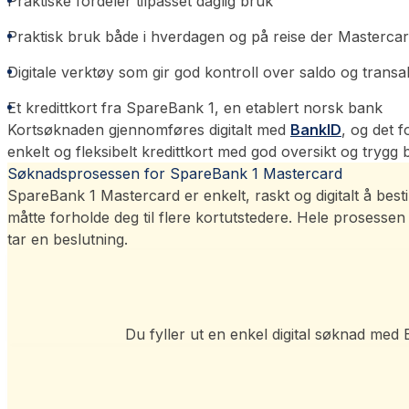
Praktiske fordeler tilpasset daglig bruk
Praktisk bruk både i hverdagen og på reise der Masterca
Digitale verktøy som gir god kontroll over saldo og transa
Et kredittkort fra SpareBank 1, en etablert norsk bank
Kortsøknaden gjennomføres digitalt med
BankID
, og det 
enkelt og fleksibelt kredittkort med god oversikt og trygg
Søknadsprosessen for SpareBank 1 Mastercard
SpareBank 1 Mastercard er enkelt, raskt og digitalt å best
måtte forholde deg til flere kortutstedere. Hele prosesse
tar en beslutning.
Du fyller ut en enkel digital søknad me