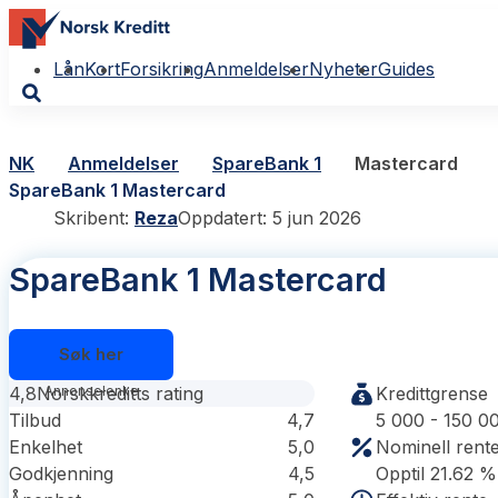
Lån
Kort
Forsikring
Anmeldelser
Nyheter
Guides
NK
Anmeldelser
SpareBank 1
Mastercard
SpareBank 1 Mastercard
Skribent:
Reza
Oppdatert: 5 jun 2026
SpareBank 1 Mastercard
Søk her
4,8
Norskkreditts rating
Kredittgrense
Tilbud
4,7
5 000 - 150 0
Enkelhet
5,0
Nominell rent
Godkjenning
4,5
Opptil 21.62 %