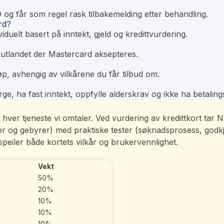
g får som regel rask tilbakemelding etter behandling.
rd?
duelt basert på inntekt, gjeld og kredittvurdering.
utlandet der Mastercard aksepteres.
p, avhengig av vilkårene du får tilbud om.
e, ha fast inntekt, oppfylle alderskrav og ikke ha betalin
 av hver tjeneste vi omtaler. Ved vurdering av kredittkort ta
eler og gebyrer) med praktiske tester (søknadsprosess, god
peiler både kortets vilkår og brukervennlighet.
Vekt
50%
20%
10%
10%
10%