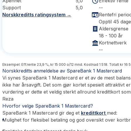
Åpenhet
5,0
Effektiv rente
Support
5,0
--
Norskkreditts ratingsystem →
Rentefri perio
Opptil 45 dage
Aldersgrense
18 - 100 år
Kortnettverk
--
Eksempel: Eff.rente 23,9 %, kr 15 000 o/12 mnd. Kostnad 1 518. Totalt kr 16 5
Norskkreditts anmeldelse av SpareBank 1 Mastercard
Vi synes SpareBank 1 Mastercard er et av de mest balanse
ikke har årsavgift. Det som gjør kortet spesielt attraktivt 
vurdering er dette et veldig sterkt allround kredittkort som 
Reza
Hvorfor velge SpareBank 1 Mastercard?
SpareBank 1 Mastercard gir deg et
kredittkort
med:
Mulighet for fleksibel betaling og god oversikt over kortb