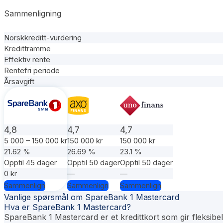
Sammenligning
Norskkreditt-vurdering
Kredittramme
Effektiv rente
Rentefri periode
Årsavgift
4,8
4,7
4,7
5 000 – 150 000 kr
150 000 kr
150 000 kr
21.62 %
26.69 %
23.1 %
Opptil 45 dager
Opptil 50 dager
Opptil 50 dager
0 kr
—
—
Sammenlign
Sammenlign
Sammenlign
Vanlige spørsmål om SpareBank 1 Mastercard
Hva er SpareBank 1 Mastercard?
SpareBank 1 Mastercard er et kredittkort som gir fleksibe